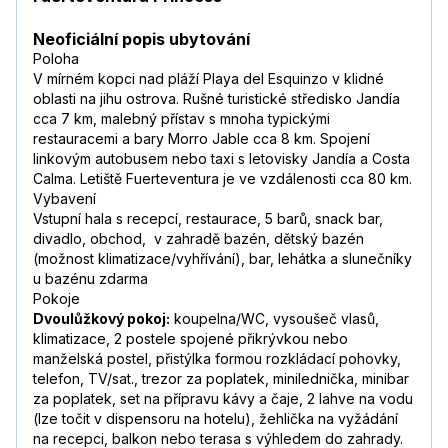
Neoficiální popis ubytování
Poloha
V mírném kopci nad pláží Playa del Esquinzo v klidné
oblasti na jihu ostrova. Rušné turistické středisko Jandía
cca 7 km, malebný přístav s mnoha typickými
restauracemi a bary Morro Jable cca 8 km. Spojení
linkovým autobusem nebo taxi s letovisky Jandía a Costa
Calma. Letiště Fuerteventura je ve vzdálenosti cca 80 km.
Vybavení
Vstupní hala s recepcí, restaurace, 5 barů, snack bar,
divadlo, obchod, v zahradě bazén, dětský bazén
(možnost klimatizace/vyhřívání), bar, lehátka a slunečníky
u bazénu zdarma
Pokoje
Dvoulůžkový pokoj:
koupelna/WC, vysoušeč vlasů,
klimatizace, 2 postele spojené přikrývkou nebo
manželská postel, přistýlka formou rozkládací pohovky,
telefon, TV/sat., trezor za poplatek, minilednička, minibar
za poplatek, set na přípravu kávy a čaje, 2 lahve na vodu
(lze točit v dispensoru na hotelu), žehlička na vyžádání
na recepci, balkon nebo terasa s výhledem do zahrady.