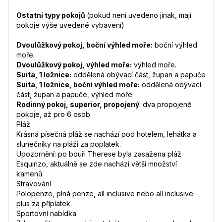
Ostatní typy pokojů
(pokud není uvedeno jinak, mají
pokoje výše uvedené vybavení)
Dvoulůžkový pokoj, boční výhled moře:
boční výhled
moře.
Dvoulůžkový pokoj, výhled moře:
výhled moře.
Suita, 1 ložnice:
oddělená obývací část, župan a papuče
Suita, 1 ložnice, boční výhled moře:
oddělená obývací
část, župan a papuče, výhled moře
Rodinný pokoj, superior, propojený
: dva propojené
pokoje, až pro 6 osob.
Pláž
Krásná písečná pláž se nachází pod hotelem, lehátka a
slunečníky na pláži za poplatek.
Upozornění: po bouři Therese byla zasažena pláž
Esquinzo, aktuálně se zde nachází větší množství
kamenů.
Stravování
Polopenze, plná penze, all inclusive nebo all inclusive
plus za příplatek.
Sportovní nabídka