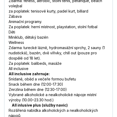
Zdarma: fitness, aerobic, stolní tenis, petanque, beach
volejbal
za poplatek: tenisové kurty, padel kurt, billiard
Zábava
Animační programy.
Za poplatek: herní místnost, playstation, stolní fotbal
Děti
Miniklub, dětský bazén
Wellness
Zdarma: turecké lázně, hydromasážní sprchy, 2 sauny (1
nudistická), bazén, dvě vířivky, chill out (pouze pro
dospělé od 18 let).
Za poplatek: balibeds, masáže
All inclusive
All inclusive zahrnuje:
Snídaně, oběd a večeře formou bufetu
Snack během dne (12:00-17:30)
Zmrzlina během dne (12:30-17:00)
Vybrané alkoholické a nealkoholické nápoje místní
výroby (10.00–23.30 hod.)
All inlusive plus (služby navíc)
Rozšířená nabídka alkoholických a nealkoholických
nápojů