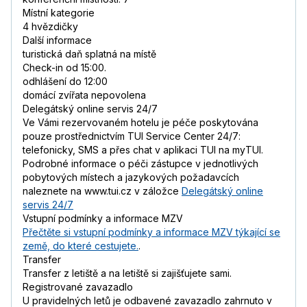
Místní kategorie
4 hvězdičky
Další informace
turistická daň splatná na místě
Check-in od 15:00.
odhlášení do 12:00
domácí zvířata nepovolena
Delegátský online servis 24/7
Ve Vámi rezervovaném hotelu je péče poskytována
pouze prostřednictvím TUI Service Center 24/7:
telefonicky, SMS a přes chat v aplikaci TUI na myTUI.
Podrobné informace o péči zástupce v jednotlivých
pobytových místech a jazykových požadavcích
naleznete na www.tui.cz v záložce
Delegátský online
servis 24/7
Vstupní podmínky a informace MZV
Přečtěte si vstupní podmínky a informace MZV týkající se
země, do které cestujete.
.
Transfer
Transfer z letiště a na letiště si zajišťujete sami.
Registrované zavazadlo
U pravidelných letů je odbavené zavazadlo zahrnuto v