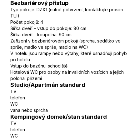
Bezbariérový přístup
Typ pokoje: DZX1 (nutné potvrzení, kontaktujte prosím
TUI)
Počet pokojů: 4
Šířka dveří – vstup do pokoje: 80 cm
Šířka dveří – koupelna: 90 cm
Zařízení v bezbariérovém pokoji (sprcha, sedátko ve
sprše, madlo ve sprše, madlo na WC)
V hotelu jsou rampy nebo výtahy, které usnadňují pohyb
po hotelu
Vstup do bazénu: schodiště
Hotelová WC pro osoby na invalidních vozících a jejich
poloha: přízemí
Studio/Apartmán standard
TV
telefon
WC
vana nebo sprcha
Kempingový domek/stan standard
TV
telefon
WC