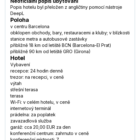
Neoficiální popis ubytování
Popis hotelu byl přeložen z angličtiny pomocí nástroje
DeepL
Poloha
v centru Barcelona
obklopen obchody, bary, restauracemi a kluby; v blízkosti
stanice metra a autobusové zastávky
přibližně 18 km od letiště BCN (Barcelona-El Prat)
přibližně 90 km od letiště GRO (Girona)
Hotel
Vybavení
recepce: 24 hodin denně
trezor: na recepci, v ceně
výtah
střešní terasa
terasa
Wi-Fi: v celém hotelu, v ceně
internetový terminál
prádelna: za poplatek
zavazadlová služba
garáž: cca 20,00 EUR za den
konferenční centrum: zahrnuto v ceně
konferenční místnosti: 7