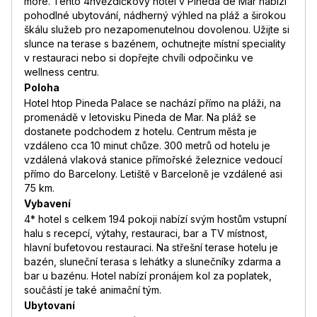
moře. Tento 4hvězdičkový hotel v Pineda de Mar nabízí
pohodlné ubytování, nádherný výhled na pláž a širokou
škálu služeb pro nezapomenutelnou dovolenou. Užijte si
slunce na terase s bazénem, ochutnejte místní speciality
v restauraci nebo si dopřejte chvíli odpočinku ve
wellness centru.
Poloha
Hotel htop Pineda Palace se nachází přímo na pláži, na
promenádě v letovisku Pineda de Mar. Na pláž se
dostanete podchodem z hotelu. Centrum města je
vzdáleno cca 10 minut chůze. 300 metrů od hotelu je
vzdálená vlaková stanice přímořské železnice vedoucí
přímo do Barcelony. Letiště v Barceloně je vzdálené asi
75 km.
Vybavení
4* hotel s celkem 194 pokoji nabízí svým hostům vstupní
halu s recepcí, výtahy, restauraci, bar a TV místnost,
hlavní bufetovou restauraci. Na střešní terase hotelu je
bazén, sluneční terasa s lehátky a slunečníky zdarma a
bar u bazénu. Hotel nabízí pronájem kol za poplatek,
součástí je také animační tým.
Ubytovaní