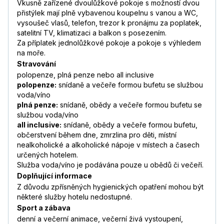
Vkusně zařízené dvoulůžkové pokoje s možností dvou
přistýlek mají plně vybavenou koupelnu s vanou a WC,
vysoušeč vlasů, telefon, trezor k pronájmu za poplatek,
satelitní TV, klimatizaci a balkon s posezením.
Za příplatek jednolůžkové pokoje a pokoje s výhledem
na moře.
Stravování
polopenze, plná penze nebo all inclusive
polopenze:
snídaně a večeře formou bufetu se službou
voda/víno
plná penze:
snídaně, obědy a večeře formou bufetu se
službou voda/víno
all inclusive:
snídaně, obědy a večeře formou bufetu,
občerstvení během dne, zmrzlina pro děti, místní
nealkoholické a alkoholické nápoje v místech a časech
určených hotelem.
Služba voda/víno je podávána pouze u obědů či večeří.
Doplňující informace
Z důvodu zpřísněných hygienických opatření mohou být
některé služby hotelu nedostupné.
Sport a zábava
denní a večerní animace, večerní živá vystoupení,