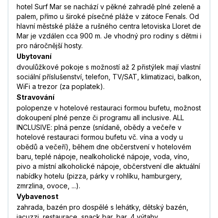
hotel Surf Mar se nachází v pěkné zahradě plné zeleně a
palem, přímo u široké písečné pláže v zátoce Fenals. Od
hlavní městské pláže a rušného centra letoviska Lloret de
Mar je vzdálen cca 900 m. Je vhodný pro rodiny s dětmi i
pro náročnější hosty.
Ubytovaní
dvoulůžkové pokoje s možností až 2 přistýlek mají vlastní
sociální příslušenství, telefon, TV/SAT, klimatizaci, balkon,
WiFi a trezor (za poplatek).
Stravování
polopenze v hotelové restauraci formou bufetu, možnost
dokoupení plné penze či programu all inclusive. ALL
INCLUSIVE: plná penze (snídaně, obědy a večeře v
hotelové restauraci formou bufetu vč. vína a vody u
obědů a večeří), během dne občerstvení v hotelovém
baru, teplé nápoje, nealkoholické nápoje, voda, víno,
pivo a místní alkoholické nápoje, občerstvení dle aktuální
nabídky hotelu (pizza, párky v rohlíku, hamburgery,
zmrzlina, ovoce, ...).
Vybavenost
zahrada, bazén pro dospělé s lehátky, dětský bazén,
jacuzzi, restaurace, snack bar, bar, 4 výtahy,