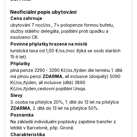
Neoficiální popis ubytování
Cena zahrnuje
ubytování 7 nocí/os., 7× polopenze formou bufetu,
služby stálého delegáta, pojištění proti úpadku a
insolvenci CK.
Povinné příplatky hrazené na místě
turistická taxa od 1,00 €/os./noc (týká se osob starších
15-ti let).
Příplatky
plná penze 2290 - 3290 Kč/os./týden dle termínu 1. dítě
má plnou penzi
ZDARMA
, all inclusive (dospělý) 5090
Kč/os./týden, all inclusive (dítě) 3890
Kč/os./týden,cestovní pojištění Uniqa.
Slevy
3. osoba na přistýlce 20%, 1. dítě do 13 let na přistýlce
ZDARMA
, 2. dítě do 13 let na přistýlce 50%.
Poznámka
Na základě individuální poptávky zajistíme transfer z
letiště v Barceloně, příp. Gironě.
Charakteristika