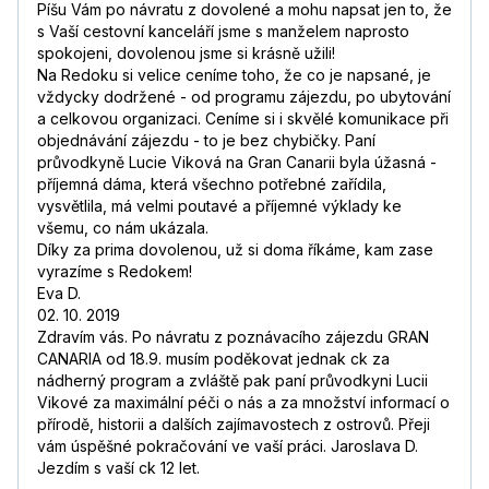
Píšu Vám po návratu z dovolené a mohu napsat jen to, že
s Vaší cestovní kanceláří jsme s manželem naprosto
spokojeni, dovolenou jsme si krásně užili!
Na Redoku si velice ceníme toho, že co je napsané, je
vždycky dodržené - od programu zájezdu, po ubytování
a celkovou organizaci. Ceníme si i skvělé komunikace při
objednávání zájezdu - to je bez chybičky. Paní
průvodkyně Lucie Viková na Gran Canarii byla úžasná -
příjemná dáma, která všechno potřebné zařídila,
vysvětlila, má velmi poutavé a příjemné výklady ke
všemu, co nám ukázala.
Díky za prima dovolenou, už si doma říkáme, kam zase
vyrazíme s Redokem!
Eva D.
02. 10. 2019
Zdravím vás. Po návratu z poznávacího zájezdu GRAN
CANARIA od 18.9. musím poděkovat jednak ck za
nádherný program a zvláště pak paní průvodkyni Lucii
Vikové za maximální péči o nás a za množství informací o
přírodě, historii a dalších zajímavostech z ostrovů. Přeji
vám úspěšné pokračování ve vaší práci. Jaroslava D.
Jezdím s vaší ck 12 let.