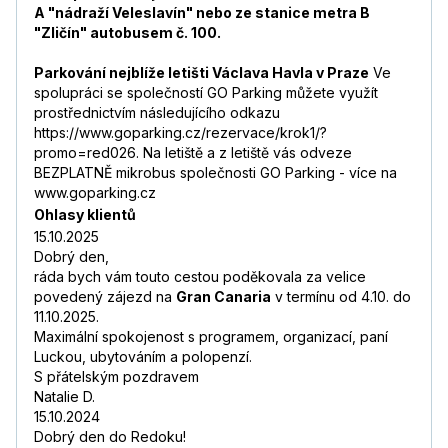
A "nádraží Veleslavín" nebo ze stanice metra B
"Zličín" autobusem č. 100.
Parkování nejblíže letišti Václava Havla v Praze
Ve
spolupráci se společností GO Parking můžete využít
prostřednictvím následujícího odkazu
https://www.goparking.cz/rezervace/krok1/?
promo=red026. Na letiště a z letiště vás odveze
BEZPLATNĚ mikrobus společnosti GO Parking - více na
www.goparking.cz
Ohlasy klientů
15.10.2025
Dobrý den,
ráda bych vám touto cestou poděkovala za velice
povedený zájezd na
Gran Canaria
v termínu od 4.10. do
11.10.2025.
Maximální spokojenost s programem, organizací, paní
Luckou, ubytováním a polopenzí.
S přátelským pozdravem
Natalie D.
15.10.2024
Dobrý den do Redoku!