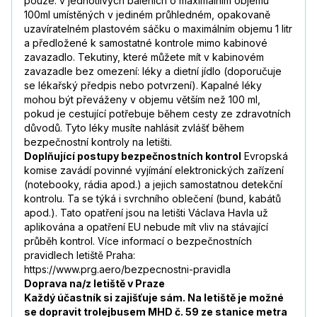
pouze: v jednotlivých baleních o maximálním objemu
100ml umístěných v jediném průhledném, opakovaně
uzavíratelném plastovém sáčku o maximálním objemu 1 litr
a předložené k samostatné kontrole mimo kabinové
zavazadlo. Tekutiny, které můžete mít v kabinovém
zavazadle bez omezení: léky a dietní jídlo (doporučuje
se lékařský předpis nebo potvrzení). Kapalné léky
mohou být převáženy v objemu větším než 100 ml,
pokud je cestující potřebuje během cesty ze zdravotních
důvodů. Tyto léky musíte nahlásit zvlášť během
bezpečnostní kontroly na letišti.
Doplňující postupy bezpečnostních kontrol
Evropská
komise zavádí povinné vyjímání elektronických zařízení
(notebooky, rádia apod.) a jejich samostatnou detekční
kontrolu. Ta se týká i svrchního oblečení (bund, kabátů
apod.). Tato opatření jsou na letišti Václava Havla už
aplikována a opatření EU nebude mít vliv na stávající
průběh kontrol. Více informací o bezpečnostních
pravidlech letiště Praha:
https://www.prg.aero/bezpecnostni-pravidla
Doprava na/z letiště v Praze
Každý účastník si zajišťuje sám. Na letiště je možné
se dopravit trolejbusem MHD č. 59 ze stanice metra