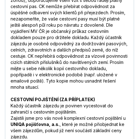
zónou), doporučujeme všem vzít s sebou raději platný
cestovní pas. CK nemůže přebírat odpovědnost za
úspěšné odbavení svých klientů při přejezdech. Prosím,
nezapomeňte, že vaše cestovní pasy musí být platné
ještě alespoň půl roku po návratu z dovolené. Dle
vyjádření MV ČR je občanský průkaz cestovním
dokladem pouze pro držitele dokladu. Každý účastník
zájezdu je osobně odpovědný za dodržování pasových,
celních, zdravotních a dalších předpisů země, do níž
cestuje. CK nepřebírá odpovědnost za vízové povinnosti
cizích státních příslušníků do navštívených zemí. Prosím
mějte u sebe několik kopií cestovního dokladu,
popřípadě i v elektronické podobě (např. uložené v
emailové poště). Tyto kopie mohou usnadnit řešení
mnoha situací.
CESTOVNÍ POJIŠTĚNÍ (ZA PŘÍPLATEK)
Každý účastník zájezdu je povinen vycestovat do
zahraničí s cestovním pojištěním.
Zajistili jsme pro vás nové komplexní cestovní pojištění u
UNIQA pojišťovna, a.s.
, které je možné přiobjednat ke
všem zájezdům, pokud již není součástí základní ceny
zájezdu.