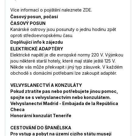
Více informací o pojištění naleznete ZDE.
Časový posun, počasí
ČASOVÝ POSUN
Kanárské ostrovy jsou posunuty o jednu hodinu zpět
oproti středoevropskému času.
Doplňující info k zájezdu
ELEKTRICKÉ ADAPTÉRY
Elektrické napětí je dle evropské normy 220 V. Výjimkou
jsou některé starší hotely, které mají stále ještě 125 V.
Někde vás může překvapit i jiný typ zásuvek. V každém
obchodě s domácími potřebami lze zakoupit adaptér.
VELVYSLANECTVÍ A KONZULÁTY
Pokud ztratíte pas nebo potřebujete jinou pomoc,
spojte se s velvyslanectvím nebo konzulátem.
Velvyslanectví Madrid - Embajada de la República
Checa
Honorární konzulát Tenerife
CESTOVÁNÍ DO ŠPANĚLSKA
Pro vstup a pobyt na území cizího státu musejí