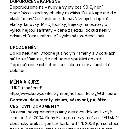
DOPORUČENÉ KAPESNÉ
Doporučujeme na vstupy a výlety cca 90 €, není
podmínkou všechny objekty navštívit. Další kapesné dle
vlastního uvážení. Vstupné do navštívených objektů,
vláčky, lanovky, MHD, lodičky, trajekty na ostrovy u
výletů nejsou zahrnuty v ceně zájezdu, pokud není v
odstavci "cena zahrnuje" výslovně uvedeno jinak.
UPOZORNĚNÍ
Do kostelů není vhodné jít s holými rameny a v šortkách,
může se Vám stát, že nebudete vpuštění dovnitř.
Doporučujeme mít sebou turistickou obuv a turistické
oblečení.
MĚNA A KURZ
EURO (značení €)
http://www.kurzy.cz/kurzy-men/nejlepsi-kurzy/EUR-euro
Cestovní dokumenty, vízum, očkování, pojištění
CESTOVNÍ DOKUMENTY
Na cestu nezapomeňte platný cestovní doklad. I když
jsme od 1. 5. 2004 členy EU a pro cesty na území EU stačí
občanský průkaz (jen tzv. karta, od 1. 1. 2006 jen se čtecí