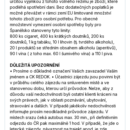
určitou výjimkou z tohoto volného režimu je zboží, které
podléhá spotřební dani. Bez dodatečných poplatků je
možné převážet v rámci zemí EU limitované množství
tohoto zboží pro osobní potřebu. Pro obecné
množstevní vymezení osobní spotřeby byly pro
Španělsko stanoveny tyto limity:
800 ks cigaret, 400 ks krátkých doutníků, 200 ks
doutníků, 1 kg tabáku, 10 l lihovin (tj. tvrdého alkoholu),
20 l produktů se středním obsahem alkoholu (aperitivů),
90 l vína ( z toho max. 60 l šumivého vína) a 110 l piva.
DŮLEŽITÁ UPOZORNĚNÍ
• Prosíme o důkladné označení Vašich zavazadel Vaším
jménem a CK REDOK. • Účastníci zájezdu jsou povinni být
v průběhu celého zájezdu na smluveném místě a ve
stanovenou dobu, kterou určí průvodce. Nelze, aby z
důvodu vaší nedochvilnosti byli ostatní klienti kráceni na
svých právech, jak v oblasti poznávání, ubytování,
stravování a dalších. V případě jakékoliv nedochvilnosti
informujte prosím neodkladně průvodce zájezdu. V
místech srazu čeká autobus max. 30 min., při definitivním
odjezdu do ČR pak maximálně 1 hod. V případě, že jde o
letecké zájezdy, návaznost na trajekt apod. je zde