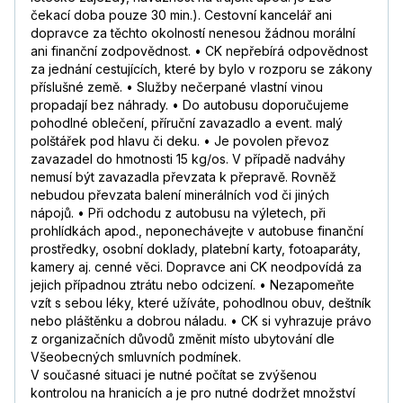
čekací doba pouze 30 min.). Cestovní kancelář ani
dopravce za těchto okolností nenesou žádnou morální
ani finanční zodpovědnost. • CK nepřebírá odpovědnost
za jednání cestujících, které by bylo v rozporu se zákony
příslušné země. • Služby nečerpané vlastní vinou
propadají bez náhrady. • Do autobusu doporučujeme
pohodlné oblečení, příruční zavazadlo a event. malý
polštářek pod hlavu či deku. • Je povolen převoz
zavazadel do hmotnosti 15 kg/os. V případě nadváhy
nemusí být zavazadla převzata k přepravě. Rovněž
nebudou převzata balení minerálních vod či jiných
nápojů. • Při odchodu z autobusu na výletech, při
prohlídkách apod., neponechávejte v autobuse finanční
prostředky, osobní doklady, platební karty, fotoaparáty,
kamery aj. cenné věci. Dopravce ani CK neodpovídá za
jejich případnou ztrátu nebo odcizení. • Nezapomeňte
vzít s sebou léky, které užíváte, pohodlnou obuv, deštník
nebo pláštěnku a dobrou náladu. • CK si vyhrazuje právo
z organizačních důvodů změnit místo ubytování dle
Všeobecných smluvních podmínek.
V současné situaci je nutné počítat se zvýšenou
kontrolou na hranicích a je pro nutné dodržet množství