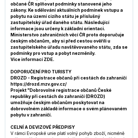
občané ČR splňovat podmínky stanovené jeho
zákony. Ke sdělování aktuálních podmínek vstupu a
pobytu na území cizího státu je příslušný
zastupitelský úřad daného státu. Následující
informace jsou určeny k základní orientaci.
Ministerstvo zahraničních věcí ČR proto doporučuje
českým občanům, aby si před cestou ověřili u
zastupitelského úřadu navštěvovaného státu, zda se
podmínky pro vstup a pobyt nezměnily.
Více informací
ZDE.
DOPORUČENÍ PRO TURISTY
DROZD - Registrace občanů při cestách do zahraničí
https://drozd.mzv.gov.cz/
Projekt "Dobrovolné registrace občanů České
republiky při cestách do zahraničí (DROZD)
umožňuje českým občanům poskytovat na
dobrovolném základě informace o svém plánovaném
pobytu v zahraničí.
CELNÍ A DEVIZOVÉ PŘEDPISY
V rámci Evropské unie platí volný pohyb zboží, nicméně