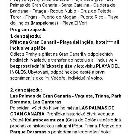
Palmas de Gran Canaria - Santa Catalina - Caldera de
Bandama - Fataga - Roque Nublo - Cruz de Tejeda -
Teror - Firgas - Puerto de Mogán - Puerto Rico - Playa
del Inglés (Maspalomas) - Playa El Veril
Program zájezdu
1. den zájezdu:
Přílet na Gran Canarii - Playa del Inglés, hotel*** all
inclusive u pláže
Odlet z Prahy a přílet na Gran Canarii v odpoledních
hodinách. Následuje transfer do hotelu s all inclusive v
bezprostřední blízkosti pláže
v letovisku
PLAYA DEL
INGLÉS
. Ubytování, odpočinek po cestě a první
seznámení s okolím. Večeře, individuální volno.
2. den zájezdu:
Las Palmas de Gran Canaria - Vegueta, Triana, Park
Doramas, Las Canteras
Po snídani výlet do hlavního města
LAS PALMAS DE
GRAN CANARIA
. Prohlídka historické čtvrti Vegueta
včetně
Kolumbova muzea
(Casa de Colón) a následná
procházka historickou nákupní třídou Triana. Přejezd do
Parque Doramas
s pohledem na legendární hotel