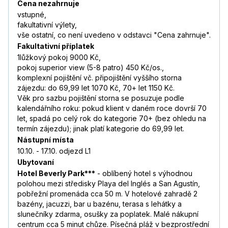
Cena nezahrnuje
vstupné,
fakultativní výlety,
vše ostatní, co není uvedeno v odstavci "Cena zahrnuje".
Fakultativní příplatek
1lůžkový pokoj 9000 Kč,
pokoj superior view (5-8 patro) 450 Kč/os.,
komplexní pojištění vč. připojištění vyššího storna
zájezdu: do 69,99 let 1070 Kč, 70+ let 1150 Kč.
Věk pro sazbu pojištění storna se posuzuje podle
kalendářního roku: pokud klient v daném roce dovrší 70
let, spadá po celý rok do kategorie 70+ (bez ohledu na
termín zájezdu); jinak platí kategorie do 69,99 let.
Nástupní místa
10.10. - 17.10. odjezd L1
Ubytovaní
Hotel Beverly Park***
- oblíbený hotel s výhodnou
polohou mezi středisky Playa del Inglés a San Agustín,
pobřežní promenáda cca 50 m. V hotelové zahradě 2
bazény, jacuzzi, bar u bazénu, terasa s lehátky a
slunečníky zdarma, osušky za poplatek. Malé nákupní
centrum cca 5 minut chůze. Písečná pláž v bezprostřední