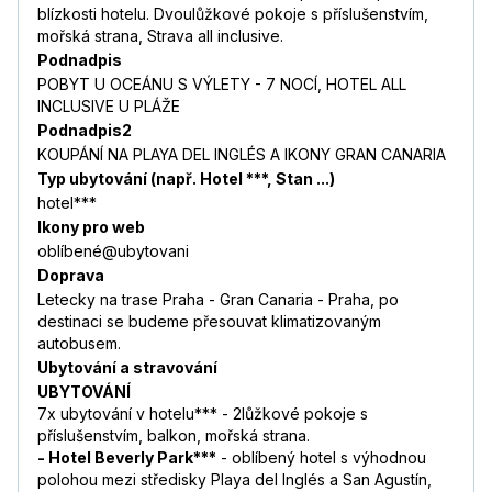
blízkosti hotelu. Dvoulůžkové pokoje s příslušenstvím,
mořská strana, Strava all inclusive.
Podnadpis
POBYT U OCEÁNU S VÝLETY - 7 NOCÍ, HOTEL ALL
INCLUSIVE U PLÁŽE
Podnadpis2
KOUPÁNÍ NA PLAYA DEL INGLÉS A IKONY GRAN CANARIA
Typ ubytování (např. Hotel ***, Stan ...)
hotel***
Ikony pro web
oblíbené@ubytovani
Doprava
Letecky na trase Praha - Gran Canaria - Praha, po
destinaci se budeme přesouvat klimatizovaným
autobusem.
Ubytování a stravování
UBYTOVÁNÍ
7x ubytování v hotelu*** - 2lůžkové pokoje s
příslušenstvím, balkon, mořská strana.
- Hotel Beverly Park***
- oblíbený hotel s výhodnou
polohou mezi středisky Playa del Inglés a San Agustín,