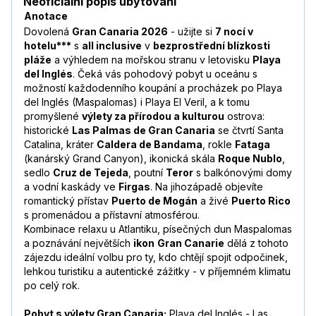
Neoficiální popis ubytování
Anotace
Dovolená
Gran Canaria 2026
- užijte si
7 nocí v
hotelu***
s
all inclusive
v
bezprostřední blízkosti
pláže
a výhledem na mořskou stranu v letovisku
Playa
del Inglés
. Čeká vás pohodový pobyt u oceánu s
možností každodenního koupání a procházek po Playa
del Inglés (Maspalomas) i Playa El Veril, a k tomu
promyšlené
výlety za přírodou a kulturou
ostrova:
historické
Las Palmas de Gran Canaria
se čtvrtí Santa
Catalina, kráter
Caldera de Bandama
, rokle
Fataga
(kanárský Grand Canyon), ikonická skála
Roque Nublo
,
sedlo
Cruz de Tejeda
, poutní
Teror
s balkónovými domy
a vodní kaskády ve
Firgas
. Na jihozápadě objevíte
romantický přístav
Puerto de Mogán
a živé
Puerto Rico
s promenádou a přístavní atmosférou.
Kombinace relaxu u Atlantiku, písečných dun Maspalomas
a poznávání největších
ikon
Gran Canarie
dělá z tohoto
zájezdu ideální volbu pro ty, kdo chtějí spojit odpočinek,
lehkou turistiku a autentické zážitky - v příjemném klimatu
po celý rok.
Pobyt s výlety Gran Canaria:
Playa del Inglés - Las