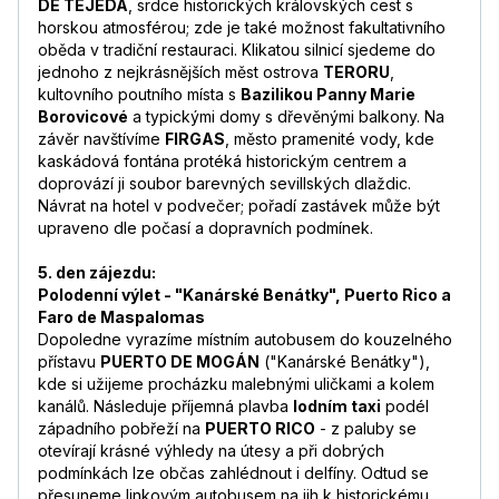
DE TEJEDA
, srdce historických královských cest s
horskou atmosférou; zde je také možnost fakultativního
oběda v tradiční restauraci. Klikatou silnicí sjedeme do
jednoho z nejkrásnějších měst ostrova
TERORU
,
kultovního poutního místa s
Bazilikou Panny Marie
Borovicové
a typickými domy s dřevěnými balkony. Na
závěr navštívíme
FIRGAS
, město pramenité vody, kde
kaskádová fontána protéká historickým centrem a
doprovází ji soubor barevných sevillských dlaždic.
Návrat na hotel v podvečer; pořadí zastávek může být
upraveno dle počasí a dopravních podmínek.
5. den zájezdu:
Polodenní výlet - "Kanárské Benátky", Puerto Rico a
Faro de Maspalomas
Dopoledne vyrazíme místním autobusem do kouzelného
přístavu
PUERTO DE MOGÁN
("Kanárské Benátky"),
kde si užijeme procházku malebnými uličkami a kolem
kanálů. Následuje příjemná plavba
lodním taxi
podél
západního pobřeží na
PUERTO RICO
- z paluby se
otevírají krásné výhledy na útesy a při dobrých
podmínkách lze občas zahlédnout i delfíny. Odtud se
přesuneme linkovým autobusem na jih k historickému