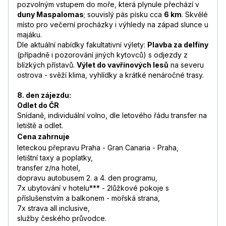
pozvolným vstupem do moře, která plynule přechází v
duny Maspalomas
; souvislý pás písku cca
6 km
. Skvělé
místo pro večerní procházky i výhledy na západ slunce u
majáku.
Dle aktuální nabídky fakultativní výlety:
Plavba za delfíny
(případně i pozorování jiných kytovců) s odjezdy z
blízkých přístavů.
Výlet do vavřínových lesů
na severu
ostrova - svěží klima, vyhlídky a krátké nenáročné trasy.
8. den zájezdu:
Odlet do ČR
Snídaně, individuální volno, dle letového řádu transfer na
letiště a odlet.
Cena zahrnuje
leteckou přepravu Praha - Gran Canaria - Praha,
letištní taxy a poplatky,
transfer z/na hotel,
dopravu autobusem 2. a 4. den programu,
7x ubytování v hotelu*** - 2lůžkové pokoje s
příslušenstvím a balkonem - mořská strana,
7x strava all inclusive,
služby českého průvodce.