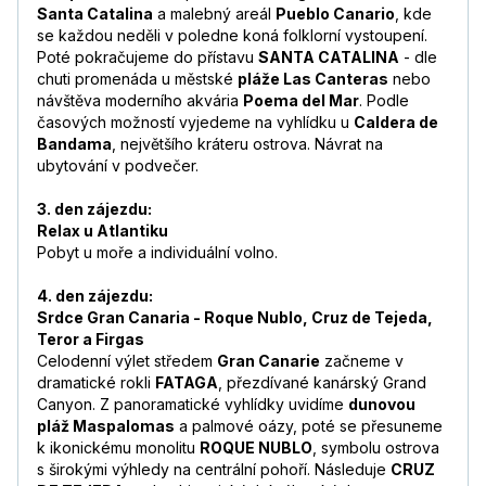
Santa Catalina
a malebný areál
Pueblo Canario
, kde
se každou neděli v poledne koná folklorní vystoupení.
Poté pokračujeme do přístavu
SANTA CATALINA
- dle
chuti promenáda u městské
pláže Las Canteras
nebo
návštěva moderního akvária
Poema del Mar
. Podle
časových možností vyjedeme na vyhlídku u
Caldera de
Bandama
, největšího kráteru ostrova. Návrat na
ubytování v podvečer.
3. den zájezdu:
Relax u Atlantiku
Pobyt u moře a individuální volno.
4. den zájezdu:
Srdce Gran Canaria - Roque Nublo, Cruz de Tejeda,
Teror a Firgas
Celodenní výlet středem
Gran Canarie
začneme v
dramatické rokli
FATAGA
, přezdívané kanárský Grand
Canyon. Z panoramatické vyhlídky uvidíme
dunovou
pláž Maspalomas
a palmové oázy, poté se přesuneme
k ikonickému monolitu
ROQUE NUBLO
, symbolu ostrova
s širokými výhledy na centrální pohoří. Následuje
CRUZ