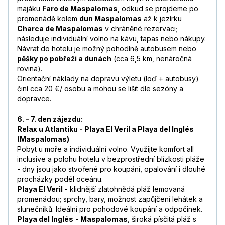
majáku
Faro de Maspalomas
, odkud se projdeme po
promenádě kolem
dun Maspalomas
až k jezírku
Charca de Maspalomas
v chráněné rezervaci;
následuje individuální volno na kávu, tapas nebo nákupy.
Návrat do hotelu je možný pohodlně autobusem nebo
pěšky po pobřeží a dunách
(cca 6,5 km, nenáročná
rovina).
Orientační náklady na dopravu výletu (loď + autobusy)
činí cca 20 €/ osobu a mohou se lišit dle sezóny a
dopravce.
6. - 7. den zájezdu:
Relax u Atlantiku - Playa El Veril a Playa del Inglés
(Maspalomas)
Pobyt u moře a individuální volno. Využijte komfort all
inclusive a polohu hotelu v bezprostřední blízkosti pláže
- dny jsou jako stvořené pro koupání, opalování i dlouhé
procházky podél oceánu.
Playa El Veril
- klidnější zlatohnědá pláž lemovaná
promenádou; sprchy, bary, možnost zapůjčení lehátek a
slunečníků. Ideální pro pohodové koupání a odpočinek.
Playa del Inglés
-
Maspalomas
, široká písčitá pláž s