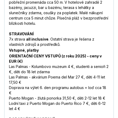
pobřežní promenáda cca 50 m. V hotelové zahradě 2
bazény, jacuzzi, bar u bazénu, terasa s lehátky a
slunečníky zdarma, osušky za poplatek. Malé nákupní
centrum cca 5 minut chůze. Písečná pláž v bezprostřední
blízkosti hotelu.
STRAVOVÁNÍ
7x strava
all inclusive
. Ostatní strava je řešena z
vlastních zdrojů a prostředků.
Vstupné, platby
ORIENTAČNÍ CENY VSTUPŮ (z roku 2025) - ceny v
EUR (€)
Las Palmas - Kolumbovo muzeum 4 €, studenti a senioři 2
€, děti do 18 let zdarma
Las Palmas - akvárium Poema del Mar 27 €, děti 4-11 let
17,50 €
Doprava na výlet 6. den programu autobus + loď cca 18
€
Puerto Mogan - žlutá ponorka 31,50 €, děti 2-12 let 18 €
Lodní taxi z Puerto Mogan do Puerto Rico 7 €, děti 6-12
let 4 €