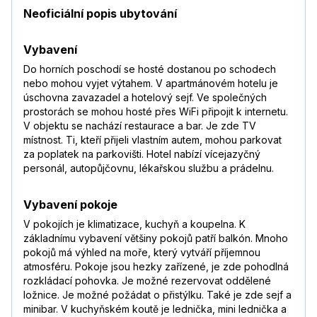
Neoficiální popis ubytování
Vybavení
Do horních poschodí se hosté dostanou po schodech
nebo mohou vyjet výtahem. V apartmánovém hotelu je
úschovna zavazadel a hotelový sejf. Ve společných
prostorách se mohou hosté přes WiFi připojit k internetu.
V objektu se nachází restaurace a bar. Je zde TV
místnost. Ti, kteří přijeli vlastním autem, mohou parkovat
za poplatek na parkovišti. Hotel nabízí vícejazyčný
personál, autopůjčovnu, lékařskou službu a prádelnu.
Vybavení pokoje
V pokojích je klimatizace, kuchyň a koupelna. K
základnímu vybavení většiny pokojů patří balkón. Mnoho
pokojů má výhled na moře, který vytváří příjemnou
atmosféru. Pokoje jsou hezky zařízené, je zde pohodlná
rozkládací pohovka. Je možné rezervovat oddělené
ložnice. Je možné požádat o přistýlku. Také je zde sejf a
minibar. V kuchyňském koutě je lednička, mini lednička a