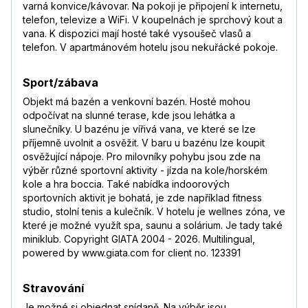
varná konvice/kávovar. Na pokoji je připojení k internetu,
telefon, televize a WiFi. V koupelnách je sprchový kout a
vana. K dispozici mají hosté také vysoušeč vlasů a
telefon. V apartmánovém hotelu jsou nekuřácké pokoje.
Sport/zábava
Objekt má bazén a venkovní bazén. Hosté mohou
odpočívat na slunné terase, kde jsou lehátka a
slunečníky. U bazénu je vířivá vana, ve které se lze
příjemně uvolnit a osvěžit. V baru u bazénu lze koupit
osvěžující nápoje. Pro milovníky pohybu jsou zde na
výběr různé sportovní aktivity - jízda na kole/horském
kole a hra boccia. Také nabídka indoorových
sportovních aktivit je bohatá, je zde například fitness
studio, stolní tenis a kulečník. V hotelu je wellnes zóna, ve
které je možné využít spa, saunu a solárium. Je tady také
miniklub. Copyright GIATA 2004 - 2026. Multilingual,
powered by www.giata.com for client no. 123391
Stravování
Je možné si objednat snídaně. Na výběr jsou