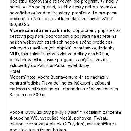
poplatků, ubytování a stravování dle programu (7 noci v
hotelu v 4* s polopenzí, služby česky nebo slovensky
hovořícího průvodce, transfery, prohlídky dle programu,
povinné pojištění cestovní kanceláře ve smyslu zák. č.
159/99 Sb.
V ceně zájezdu není zahrnuto
: doporučený příplatek za
cestovní pojištění (podrobnosti o pojištění naleznete na
našich webových stránkách nebo u svého prodejce),
vstupy do navštívených objektů, ochutnávky, jízdenky
MHD, fakultativní služby: výlet za delfíny cca 50 Eur,
příplatek za All inclusive program, zapůjčení vozidla,
vstupenky do Palmitos Parku, výlet džípy.
Hotel
Moderní hotel Abora Buenaventura 4* se nachází v
centru střediska Playa del Inglés. Nákupní a zábavní
možnosti v blízkosti hotelu, obchodní a zábavní centrum
Kasbah cca 300 m.
Pokoje: Dvoulůžkový pokoj s vlastním sociálním zařízením
(koupelna/WC, vysoušeč vlasů), pohovka, TV/sat.,
telefon, trezor za poplatek (2 Eur/den), minilednička za
poplatek, klimatizace, balkon.