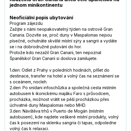
jednom minikontinentu
Neoficiální popis ubytování
Program zájezdu
Zažijte s námi neopakovatelný týden na ostrově Gran
Canaria. Dozvíte se, proč duny v Maspalomas nejsou
písečné, ochutnáte skvělé místní sýry a sangrii a vydáte
se i na dobrodružné putování do hor.
Protože kdo nezažil Gran Canarii, ten nepoznal
Španělsko! Gran Canarii si doslova zamilujete.
1.den: Odlet z Prahy v poledních hodinách, přílet do
destinace, transfer na hotel a volný čas na seznámení se
s oceánem, nocleh.
2.den: Po snídani infoschůzka a společná cesta místním
autobusem k ikonickému majáku Faro s průvodcem,
procházka, možnost vrátit se pěší procházkou přes
úchvatné duny Maspalomas nebo MHD.
3.den: Návštěva trhů v Puerto de Mogán (místním
autobusem), kde najdete veškeré místní produkty, volný
čas k posezení na sklenku sangria či tapas, odpoledne
volný čas k relaxaci.