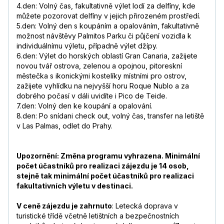
4.den: Volný čas, fakultativně výlet lodí za delfíny, kde
můžete pozorovat delfíny v jejich přirozeném prostředí.
5.den: Volný den s koupáním a opalováním, fakultativně
možnost návštěvy Palmitos Parku či půjčení vozidla k
individuálnímu výletu, případně výlet džípy.
6.den: Výlet do horských oblastí Gran Canaria, zažijete
novou tvář ostrova, zelenou a opojnou, pitoreskní
městečka s ikonickými kostelíky místními pro ostrov,
zažijete vyhlídku na nejvyšší horu Roque Nublo a za
dobrého počasí v dáli uvidíte i Pico de Teide.
7.den: Volný den ke koupání a opalování.
8.den: Po snídani check out, volný čas, transfer na letiště
v Las Palmas, odlet do Prahy.
Upozornění: Změna programu vyhrazena. Minimální
počet účastníků pro realizaci zájezdu je 14 osob,
stejně tak minimální počet účastníků pro realizaci
fakultativních výletu v destinaci.
V ceně zájezdu je zahrnuto
: Letecká doprava v
turistické třídě včetně letištních a bezpečnostních