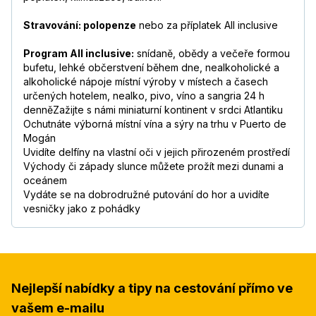
Stravování: polopenze
nebo za příplatek All inclusive
Program AIl inclusive:
snídaně, obědy a večeře formou
bufetu, lehké občerstvení během dne, nealkoholické a
alkoholické nápoje místní výroby v místech a časech
určených hotelem, nealko, pivo, víno a sangria 24 h
denněZažijte s námi miniaturní kontinent v srdci Atlantiku
Ochutnáte výborná místní vína a sýry na trhu v Puerto de
Mogán
Uvidíte delfíny na vlastní oči v jejich přirozeném prostředí
Východy či západy slunce můžete prožít mezi dunami a
oceánem
Vydáte se na dobrodružné putování do hor a uvidíte
vesničky jako z pohádky
Nejlepší nabídky a tipy na cestování přímo ve
vašem e-mailu