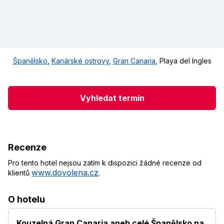
Španělsko
,
Kanárské ostrovy
,
Gran Canaria
,
Playa del Ingles
Vyhledat termín
Recenze
Pro tento hotel nejsou zatím k dispozici žádné recenze od
www.dovolena.cz
klientů
.
O hotelu
Kouzelná Gran Canaria aneb celé Španělsko na