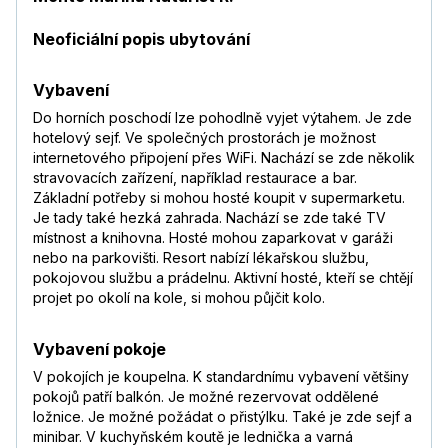
Neoficiální popis ubytování
Vybavení
Do horních poschodí lze pohodlně vyjet výtahem. Je zde
hotelový sejf. Ve společných prostorách je možnost
internetového připojení přes WiFi. Nachází se zde několik
stravovacích zařízení, například restaurace a bar.
Základní potřeby si mohou hosté koupit v supermarketu.
Je tady také hezká zahrada. Nachází se zde také TV
místnost a knihovna. Hosté mohou zaparkovat v garáži
nebo na parkovišti. Resort nabízí lékařskou službu,
pokojovou službu a prádelnu. Aktivní hosté, kteří se chtějí
projet po okolí na kole, si mohou půjčit kolo.
Vybavení pokoje
V pokojích je koupelna. K standardnímu vybavení většiny
pokojů patří balkón. Je možné rezervovat oddělené
ložnice. Je možné požádat o přistýlku. Také je zde sejf a
minibar. V kuchyňském koutě je lednička a varná