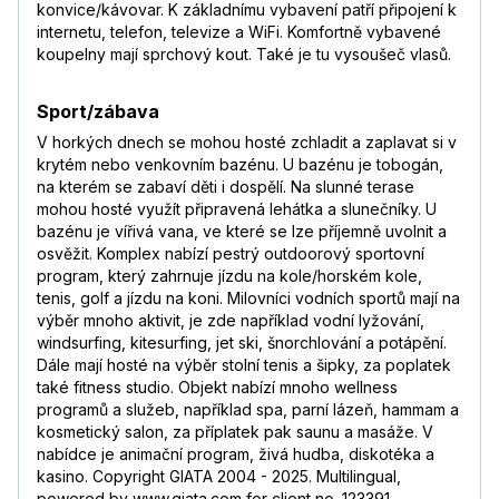
konvice/kávovar. K základnímu vybavení patří připojení k
internetu, telefon, televize a WiFi. Komfortně vybavené
koupelny mají sprchový kout. Také je tu vysoušeč vlasů.
Sport/zábava
V horkých dnech se mohou hosté zchladit a zaplavat si v
krytém nebo venkovním bazénu. U bazénu je tobogán,
na kterém se zabaví děti i dospělí. Na slunné terase
mohou hosté využít připravená lehátka a slunečníky. U
bazénu je vířivá vana, ve které se lze příjemně uvolnit a
osvěžit. Komplex nabízí pestrý outdoorový sportovní
program, který zahrnuje jízdu na kole/horském kole,
tenis, golf a jízdu na koni. Milovníci vodních sportů mají na
výběr mnoho aktivit, je zde například vodní lyžování,
windsurfing, kitesurfing, jet ski, šnorchlování a potápění.
Dále mají hosté na výběr stolní tenis a šipky, za poplatek
také fitness studio. Objekt nabízí mnoho wellness
programů a služeb, například spa, parní lázeň, hammam a
kosmetický salon, za příplatek pak saunu a masáže. V
nabídce je animační program, živá hudba, diskotéka a
kasino. Copyright GIATA 2004 - 2025. Multilingual,
powered by www.giata.com for client no. 123391