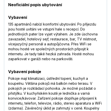
Neoficiální popis ubytování
Vybavení
135 apartmánů nabízí komfortní ubytování. Po příjezdu
jsou hosté uvítáni ve vstupní hale s recepcí. Do
jednotlivých pater lze vyjet výtahem. Je zde úschovna
zavazadel, hotelový sejf, restaurace, bar, TV místnost,
vícejazyčný personál a autopůjčovna. Přes WiFi se
mohou hosté ve společných prostorách připojit k
internetu. Je tady také hezká zahrada. Hosté mohou
zaparkovat v garáži nebo na parkovišti.
Vybavení pokoje
Pokoje mají klimatizaci, ústřední topení, kuchyň a
koupelnu. Většina pokojů má balkón nebo terasu. V
pokojích je rozkládací pohovka. Je možné požádat o
přistýlku. V kuchyňském koutě je lednička a varná
konvice/kávovar. Zařízení pokoje doplňuje připojení k
internetu, telefon, televize, rádio, stereo aparatura a WiFi
(zdarma). Závěrečný úklid je zahrnutý v ceně. Koupelny