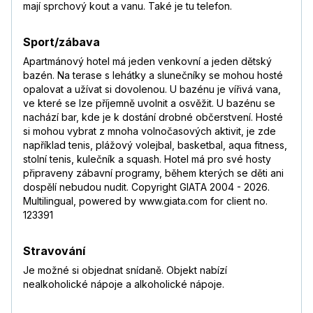
mají sprchový kout a vanu. Také je tu telefon.
Sport/zábava
Apartmánový hotel má jeden venkovní a jeden dětský
bazén. Na terase s lehátky a slunečníky se mohou hosté
opalovat a užívat si dovolenou. U bazénu je vířivá vana,
ve které se lze příjemně uvolnit a osvěžit. U bazénu se
nachází bar, kde je k dostání drobné občerstvení. Hosté
si mohou vybrat z mnoha volnočasových aktivit, je zde
například tenis, plážový volejbal, basketbal, aqua fitness,
stolní tenis, kulečník a squash. Hotel má pro své hosty
připraveny zábavní programy, během kterých se děti ani
dospělí nebudou nudit. Copyright GIATA 2004 - 2026.
Multilingual, powered by www.giata.com for client no.
123391
Stravování
Je možné si objednat snídaně. Objekt nabízí
nealkoholické nápoje a alkoholické nápoje.