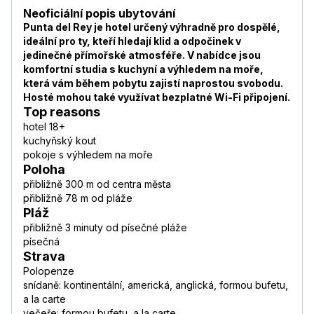
Neoficiální popis ubytování
Punta del Rey je hotel určený výhradně pro dospělé,
ideální pro ty, kteří hledají klid a odpočinek v
jedinečné přímořské atmosféře. V nabídce jsou
komfortní studia s kuchyní a výhledem na moře,
která vám během pobytu zajistí naprostou svobodu.
Hosté mohou také využívat bezplatné Wi-Fi připojení.
Top reasons
hotel 18+
kuchyňský kout
pokoje s výhledem na moře
Poloha
přibližně 300 m od centra města
přibližně 78 m od pláže
Pláž
přibližně 3 minuty od písečné pláže
písečná
Strava
Polopenze
snídaně: kontinentální, americká, anglická, formou bufetu,
a la carte
večeře: formou bufetu, a la carte