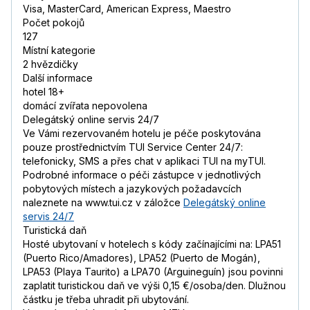
Visa, MasterCard, American Express, Maestro
Počet pokojů
127
Místní kategorie
2 hvězdičky
Další informace
hotel 18+
domácí zvířata nepovolena
Delegátský online servis 24/7
Ve Vámi rezervovaném hotelu je péče poskytována
pouze prostřednictvím TUI Service Center 24/7:
telefonicky, SMS a přes chat v aplikaci TUI na myTUI.
Podrobné informace o péči zástupce v jednotlivých
pobytových místech a jazykových požadavcích
naleznete na www.tui.cz v záložce
Delegátský online
servis 24/7
Turistická daň
Hosté ubytovaní v hotelech s kódy začínajícími na: LPA51
(Puerto Rico/Amadores), LPA52 (Puerto de Mogán),
LPA53 (Playa Taurito) a LPA70 (Arguineguín) jsou povinni
zaplatit turistickou daň ve výši 0,15 €/osoba/den. Dlužnou
částku je třeba uhradit při ubytování.