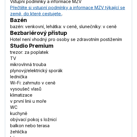
Vstupní podmínky a informace MZV
Přečtěte si vstupní podmínky a informace MZV týkající se
země, do které cestujete.
.
Bazén
bazén: venkovní, lehátka: v ceně, slunečníky: v ceně
Bezbariérový přístup
Hotel není vhodný pro osoby se zdravotním postižením
Studio Premium
trezor: za poplatek
TV
mikrovlnná trouba
plynový/elektrický sporák
lednička
Wi-Fi: zahrnuto v ceně
vysoušeč vlasů
klimatizace
v první linii u moře
WC
kuchyně
obývací pokoj s ložnicí
balkon nebo terasa
žehlička