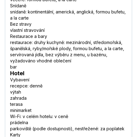
Snídaně
snídaně: kontinentální, americká, anglická, formou bufetu,
a la carte
Bez stravy
vlastní stravování
Restaurace a bary
restaurace: druhy kuchyně: mezinárodní, středomořská,
španělská, ryby/mořské plody, formou bufetu, a la carte,
servírovaná jídla, bez výběru z menu, u bazénu,
vyžadováno vhodné oblečení
bar
Hotel
Vybavení
recepce: denně
výtah
zahrada
terasa
minimarket
Wi-Fi: v celém hotelu: v ceně
prádelna
parkoviště (podle dostupnosti), nestřežené: za poplatek
Karty