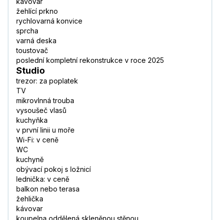
kávovar
žehlící prkno
rychlovarná konvice
sprcha
varná deska
toustovač
poslední kompletní rekonstrukce v roce 2025
Studio
trezor: za poplatek
TV
mikrovlnná trouba
vysoušeč vlasů
kuchyňka
v první linii u moře
Wi-Fi: v ceně
WC
kuchyně
obývací pokoj s ložnicí
lednička: v ceně
balkon nebo terasa
žehlička
kávovar
koupelna oddělená skleněnou stěnou