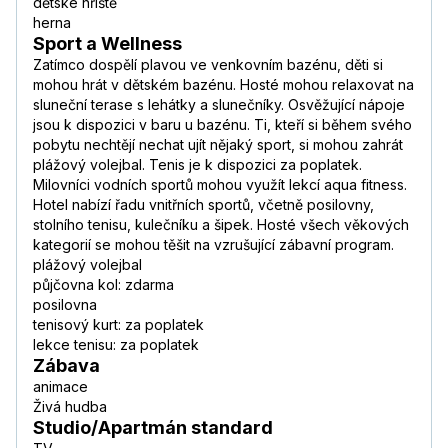
dětské hřiště
herna
Sport a Wellness
Zatímco dospělí plavou ve venkovním bazénu, děti si
mohou hrát v dětském bazénu. Hosté mohou relaxovat na
sluneční terase s lehátky a slunečníky. Osvěžující nápoje
jsou k dispozici v baru u bazénu. Ti, kteří si během svého
pobytu nechtějí nechat ujít nějaký sport, si mohou zahrát
plážový volejbal. Tenis je k dispozici za poplatek.
Milovníci vodních sportů mohou využít lekcí aqua fitness.
Hotel nabízí řadu vnitřních sportů, včetně posilovny,
stolního tenisu, kulečníku a šipek. Hosté všech věkových
kategorií se mohou těšit na vzrušující zábavní program.
plážový volejbal
půjčovna kol: zdarma
posilovna
tenisový kurt: za poplatek
lekce tenisu: za poplatek
Zábava
animace
Živá hudba
Studio/Apartmán standard