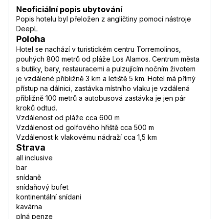
Neoficiální popis ubytování
Popis hotelu byl přeložen z angličtiny pomocí nástroje
DeepL
Poloha
Hotel se nachází v turistickém centru Torremolinos,
pouhých 800 metrů od pláže Los Alamos. Centrum města
s butiky, bary, restauracemi a pulzujícím nočním životem
je vzdálené přibližně 3 km a letiště 5 km. Hotel má přímý
přístup na dálnici, zastávka místního vlaku je vzdálená
přibližně 100 metrů a autobusová zastávka je jen pár
kroků odtud.
Vzdálenost od pláže cca 600 m
Vzdálenost od golfového hřiště cca 500 m
Vzdálenost k vlakovému nádraží cca 1,5 km
Strava
all inclusive
bar
snídaně
snídaňový bufet
kontinentální snídani
kavárna
plná penze