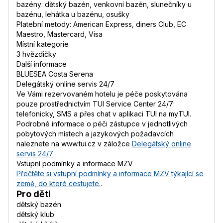
bazény: dětský bazén, venkovní bazén, slunečníky u
bazénu, lehátka u bazénu, osušky
Platební metody: American Express, diners Club, EC
Maestro, Mastercard, Visa
Místní kategorie
3 hvězdičky
Další informace
BLUESEA Costa Serena
Delegátský online servis 24/7
Ve Vámi rezervovaném hotelu je péče poskytována
pouze prostřednictvím TUI Service Center 24/7:
telefonicky, SMS a přes chat v aplikaci TUI na myTUI.
Podrobné informace o péči zástupce v jednotlivých
pobytových místech a jazykových požadavcích
naleznete na www.tui.cz v záložce
Delegátský online
servis 24/7
Vstupní podmínky a informace MZV
Přečtěte si vstupní podmínky a informace MZV týkající se
země, do které cestujete.
.
Pro děti
dětský bazén
dětský klub