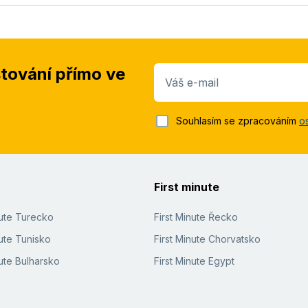
stování přímo ve
Váš e-mail
Souhlasím se zpracováním
o
First minute
nute Turecko
First Minute Řecko
ute Tunisko
First Minute Chorvatsko
ute Bulharsko
First Minute Egypt