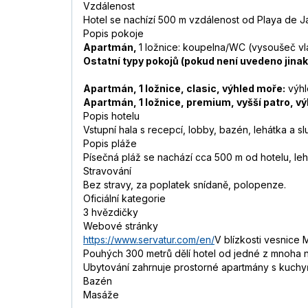
Vzdálenost
Hotel se nachízí 500 m vzdálenost od Playa de Ja
Popis pokoje
Apartmán,
1 ložnice: koupelna/WC (vysoušeč vlas
Ostatní typy pokojů (pokud není uvedeno jina
Apartmán, 1 ložnice, clasic, výhled moře:
výhl
Apartmán, 1 ložnice, premium, vyšší patro, v
Popis hotelu
Vstupní hala s recepcí, lobby, bazén, lehátka a s
Popis pláže
Písečná pláž se nachází cca 500 m od hotelu, leh
Stravování
Bez stravy, za poplatek snídaně, polopenze.
Oficiální kategorie
3 hvězdičky
Webové stránky
https://www.servatur.com/en/
V blízkosti vesnice 
Pouhých 300 metrů dělí hotel od jedné z mnoha
Ubytování zahrnuje prostorné apartmány s kuchy
Bazén
Masáže