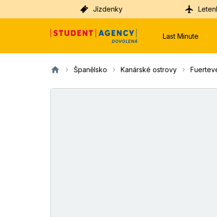
Jízdenky
Leten
Last Minute
Španělsko
Kanárské ostrovy
Fuertev