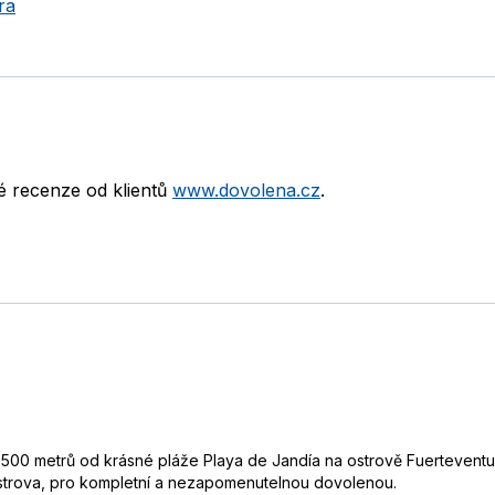
ra
né recenze od klientů
www.dovolena.cz
.
00 metrů od krásné pláže Playa de Jandía na ostrově Fuerteventur
 ostrova, pro kompletní a nezapomenutelnou dovolenou.