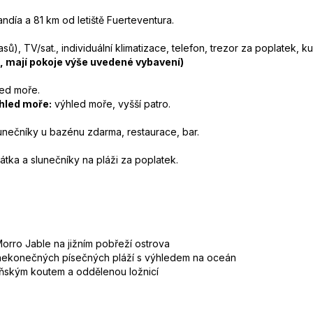
ndía a 81 km od letiště Fuerteventura.
ů), TV/sat., individuální klimatizace, telefon, trezor za poplatek, k
k, mají pokoje výše uvedené vybavení)
ed moře.
ýhled moře:
výhled moře, vyšší patro.
lunečníky u bazénu zdarma, restaurace, bar.
átka a slunečníky na pláži za poplatek.
Morro Jable na jižním pobřeží ostrova
 nekonečných písečných pláží s výhledem na oceán
ňským koutem a oddělenou ložnicí