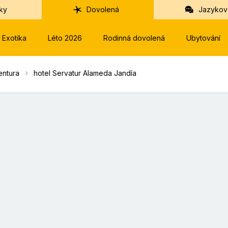
ky
Dovolená
Jazykov
Exotika
Léto 2026
Rodinná dovolená
Ubytování
entura
hotel Servatur Alameda Jandía