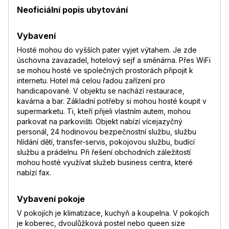
Neoficiální popis ubytování
Vybavení
Hosté mohou do vyšších pater vyjet výtahem. Je zde
úschovna zavazadel, hotelový sejf a směnárna. Přes WiFi
se mohou hosté ve společných prostorách připojit k
internetu. Hotel má celou řadou zařízení pro
handicapované. V objektu se nachází restaurace,
kavárna a bar. Základní potřeby si mohou hosté koupit v
supermarketu. Ti, kteří přijeli vlastním autem, mohou
parkovat na parkovišti. Objekt nabízí vícejazyčný
personál, 24 hodinovou bezpečnostní službu, službu
hlídání dětí, transfer-servis, pokojovou službu, budící
službu a prádelnu. Při řešení obchodních záležitostí
mohou hosté využívat služeb business centra, které
nabízí fax.
Vybavení pokoje
V pokojích je klimatizace, kuchyň a koupelna. V pokojích
je koberec, dvoulůžková postel nebo queen size