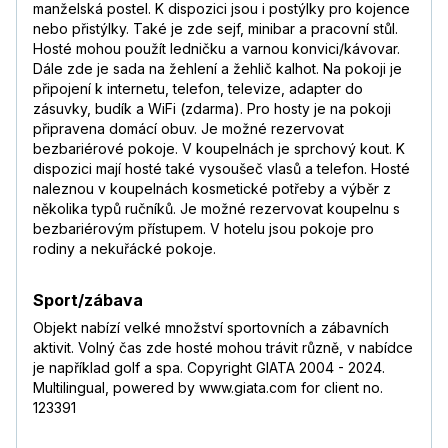
manželská postel. K dispozici jsou i postýlky pro kojence
nebo přistýlky. Také je zde sejf, minibar a pracovní stůl.
Hosté mohou použít ledničku a varnou konvici/kávovar.
Dále zde je sada na žehlení a žehlič kalhot. Na pokoji je
připojení k internetu, telefon, televize, adapter do
zásuvky, budík a WiFi (zdarma). Pro hosty je na pokoji
připravena domácí obuv. Je možné rezervovat
bezbariérové pokoje. V koupelnách je sprchový kout. K
dispozici mají hosté také vysoušeč vlasů a telefon. Hosté
naleznou v koupelnách kosmetické potřeby a výběr z
několika typů ručníků. Je možné rezervovat koupelnu s
bezbariérovým přístupem. V hotelu jsou pokoje pro
rodiny a nekuřácké pokoje.
Sport/zábava
Objekt nabízí velké množství sportovních a zábavních
aktivit. Volný čas zde hosté mohou trávit různě, v nabídce
je například golf a spa. Copyright GIATA 2004 - 2024.
Multilingual, powered by www.giata.com for client no.
123391