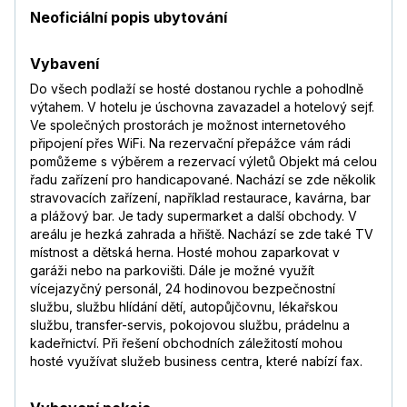
Neoficiální popis ubytování
Vybavení
Do všech podlaží se hosté dostanou rychle a pohodlně
výtahem. V hotelu je úschovna zavazadel a hotelový sejf.
Ve společných prostorách je možnost internetového
připojení přes WiFi. Na rezervační přepážce vám rádi
pomůžeme s výběrem a rezervací výletů Objekt má celou
řadu zařízení pro handicapované. Nachází se zde několik
stravovacích zařízení, například restaurace, kavárna, bar
a plážový bar. Je tady supermarket a další obchody. V
areálu je hezká zahrada a hřiště. Nachází se zde také TV
místnost a dětská herna. Hosté mohou zaparkovat v
garáži nebo na parkovišti. Dále je možné využít
vícejazyčný personál, 24 hodinovou bezpečnostní
službu, službu hlídání dětí, autopůjčovnu, lékařskou
službu, transfer-servis, pokojovou službu, prádelnu a
kadeřnictví. Při řešení obchodních záležitostí mohou
hosté využívat služeb business centra, které nabízí fax.