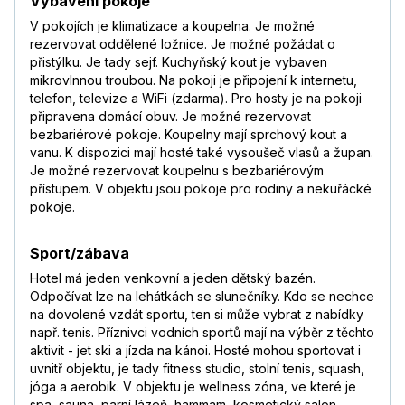
Vybavení pokoje
V pokojích je klimatizace a koupelna. Je možné
rezervovat oddělené ložnice. Je možné požádat o
přistýlku. Je tady sejf. Kuchyňský kout je vybaven
mikrovlnnou troubou. Na pokoji je připojení k internetu,
telefon, televize a WiFi (zdarma). Pro hosty je na pokoji
připravena domácí obuv. Je možné rezervovat
bezbariérové pokoje. Koupelny mají sprchový kout a
vanu. K dispozici mají hosté také vysoušeč vlasů a župan.
Je možné rezervovat koupelnu s bezbariérovým
přístupem. V objektu jsou pokoje pro rodiny a nekuřácké
pokoje.
Sport/zábava
Hotel má jeden venkovní a jeden dětský bazén.
Odpočívat lze na lehátkách se slunečníky. Kdo se nechce
na dovolené vzdát sportu, ten si může vybrat z nabídky
např. tenis. Příznivci vodních sportů mají na výběr z těchto
aktivit - jet ski a jízda na kánoi. Hosté mohou sportovat i
uvnitř objektu, je tady fitness studio, stolní tenis, squash,
jóga a aerobik. V objektu je wellness zóna, ve které je
spa, sauna, parní lázeň, hammam, kosmetický salon,