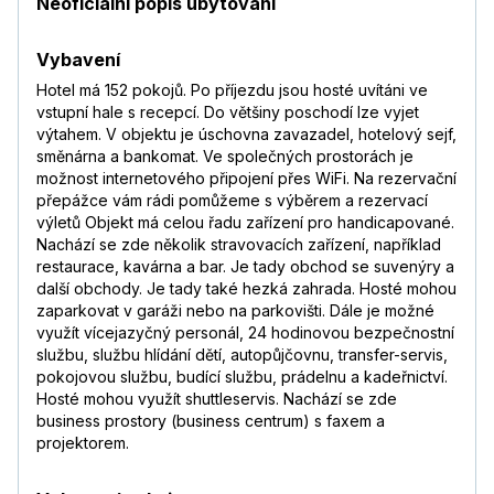
Neoficiální popis ubytování
Vybavení
Hotel má 152 pokojů. Po příjezdu jsou hosté uvítáni ve
vstupní hale s recepcí. Do většiny poschodí lze vyjet
výtahem. V objektu je úschovna zavazadel, hotelový sejf,
směnárna a bankomat. Ve společných prostorách je
možnost internetového připojení přes WiFi. Na rezervační
přepážce vám rádi pomůžeme s výběrem a rezervací
výletů Objekt má celou řadu zařízení pro handicapované.
Nachází se zde několik stravovacích zařízení, například
restaurace, kavárna a bar. Je tady obchod se suvenýry a
další obchody. Je tady také hezká zahrada. Hosté mohou
zaparkovat v garáži nebo na parkovišti. Dále je možné
využít vícejazyčný personál, 24 hodinovou bezpečnostní
službu, službu hlídání dětí, autopůjčovnu, transfer-servis,
pokojovou službu, budící službu, prádelnu a kadeřnictví.
Hosté mohou využít shuttleservis. Nachází se zde
business prostory (business centrum) s faxem a
projektorem.