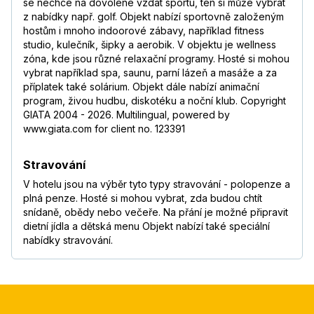
se nechce na dovolené vzdát sportu, ten si může vybrat
z nabídky např. golf. Objekt nabízí sportovně založeným
hostům i mnoho indoorové zábavy, například fitness
studio, kulečník, šipky a aerobik. V objektu je wellness
zóna, kde jsou různé relaxační programy. Hosté si mohou
vybrat například spa, saunu, parní lázeň a masáže a za
příplatek také solárium. Objekt dále nabízí animační
program, živou hudbu, diskotéku a noční klub. Copyright
GIATA 2004 - 2026. Multilingual, powered by
www.giata.com for client no. 123391
Stravování
V hotelu jsou na výběr tyto typy stravování - polopenze a
plná penze. Hosté si mohou vybrat, zda budou chtít
snídaně, obědy nebo večeře. Na přání je možné připravit
dietní jídla a dětská menu Objekt nabízí také speciální
nabídky stravování.