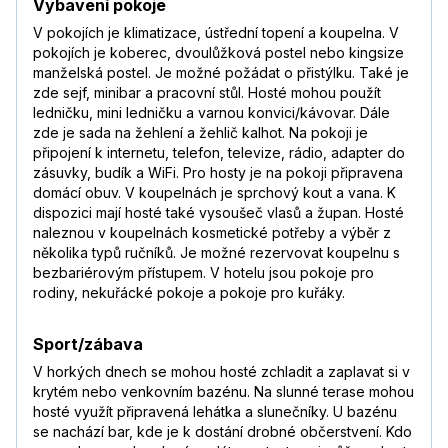
Vybavení pokoje
V pokojích je klimatizace, ústřední topení a koupelna. V
pokojích je koberec, dvoulůžková postel nebo kingsize
manželská postel. Je možné požádat o přistýlku. Také je
zde sejf, minibar a pracovní stůl. Hosté mohou použít
ledničku, mini ledničku a varnou konvici/kávovar. Dále
zde je sada na žehlení a žehlič kalhot. Na pokoji je
připojení k internetu, telefon, televize, rádio, adapter do
zásuvky, budík a WiFi. Pro hosty je na pokoji připravena
domácí obuv. V koupelnách je sprchový kout a vana. K
dispozici mají hosté také vysoušeč vlasů a župan. Hosté
naleznou v koupelnách kosmetické potřeby a výběr z
několika typů ručníků. Je možné rezervovat koupelnu s
bezbariérovým přístupem. V hotelu jsou pokoje pro
rodiny, nekuřácké pokoje a pokoje pro kuřáky.
Sport/zábava
V horkých dnech se mohou hosté zchladit a zaplavat si v
krytém nebo venkovním bazénu. Na slunné terase mohou
hosté využít připravená lehátka a slunečníky. U bazénu
se nachází bar, kde je k dostání drobné občerstvení. Kdo