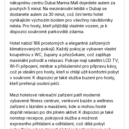
nákupnímu centru Dubai Marina Mall dojedete autem za
pouhých 5 minut. Na mezinárodní letiště v Dubaji se
dostanete autem za 30 minut, což činí tento hotel
vynikajícím výchozím bodem pro všechny návštěvníky
města. Pro hosty, kteří přijíždějí vlastním vozem, je k
dispozici soukromé parkoviště zdarma.
Hotel nabízí 188 prostorných a elegantně zařízených
klimatizovaných pokojů. Každý pokoj je vybaven vlastní
koupelnou s WC, župany a přezůvkami, což zajišťuje
maximální pohodlí a relaxaci. Pokoje mají satelitní LCD TV,
Wi-Fi připojení, minibar a příslušenství pro přípravu kávy,
což je ideální pro hosty, kteří si chtějí užít komfortní pobyt
v soukromí. K dispozici je také služba buzení pro hosty,
kteří preferují osobní péči.
Mezi hotelové rekreační zařízení patří moderně
vybavené fitness centrum, venkovní bazén a wellness
zařízení s lázněmi a masážemi, kde si mohou hosté
dopřát relaxaci po dni plném aktivit. K dispozici je také
nonstop recepce, pokojová služba a možnost
expresního přihlášení a odhlášení, což dělá pobyt