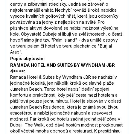
centry a zábavními středisky. Jedná se zároveň o
nejtolerantnější emirát. Nechybí rovněž široká nabídka
vysoce kvalitních golfových hřišť, která jsou odborníky
považována za jedny z nejlepších na světě. Pro
příznivce aktivní dovolené se nabízí možnost výletů na
kole. Obyvatelé Dubaje si libují ve zvláštnostech, o čemž
hovoří mimo jiné tzv. "Palm Island" - dva umělé ostrovy
ve tvaru palem či hotel ve tvaru plachetnice "Burj al
Arab".
Popis ubytování
RAMADA HOTEL AND SUITES BY WYNDHAM JBR
4****:
Ramada Hotel & Suites by Wyndham JBR se nachází v
jedinečné lokalitě, jen několik kroků od slavné pláže
Jumeirah Beach. Tento hotel nabízí ideální spojení
komfortu a praktičnosti, kdy pěší cesta mezi hotelem a
pláží trvá pouze jednu minutu. Hotel je situován v oblasti
Jumeirah Beach Residence, která je známá svou živou
atmosférou a nabízí jedinečné nákupní a stravovací
možnosti. Pár kroků od hotelu začíná jediná pěší zóna v
Dubaji, The Walk, což dává hostům možnost prozkoumat
okolí včetně mnoha obchodů a restaurací. K prestižnímu