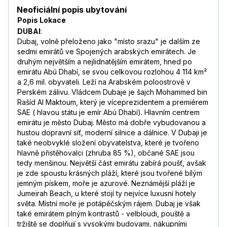
Neoficiální popis ubytování
Popis Lokace
DUBAI
:
Dubaj, volně přeloženo jako "místo srazu" je dalším ze
sedmi emirátů ve Spojených arabských emirátech. Je
druhým největším a nejlidnatějším emirátem, hned po
emirátu Abú Dhabí, se svou celkovou rozlohou 4 114 km²
a 2,6 mil. obyvateli. Leží na Arabském poloostrově v
Perském zálivu. Vládcem Dubaje je šajch Mohammed bin
Rašíd Al Maktoum, který je víceprezidentem a premiérem
SAE ( hlavou státu je emír Abú Dhabí). Hlavním centrem
emirátu je město Dubaj. Město má dobře vybudovanou a
hustou dopravní síť, moderní silnice a dálnice. V Dubaji je
také neobvyklé složení obyvatelstva, které je tvořeno
hlavně přistěhovalci (zhruba 85 %), občané SAE jsou
tedy menšinou. Největší část emirátu zabírá poušť, avšak
je zde spoustu krásných pláží, které jsou tvořené bílým
jemným pískem, moře je azurové. Neznámější pláží je
Jumeirah Beach, u které stojí ty nejvíce luxusní hotely
světa. Místní moře je potápěčským rájem. Dubaj je však
také emirátem plným kontrastů - velbloudi, pouště a
tržiště se doplňují s vysokými budovami, nákupními