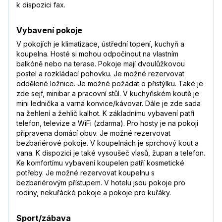
k dispozici fax.
Vybavení pokoje
V pokojích je klimatizace, ústřední topení, kuchyň a
koupelna. Hosté si mohou odpočinout na vlastním
balkóně nebo na terase. Pokoje mají dvoulůžkovou
postel a rozkládací pohovku. Je možné rezervovat
oddělené ložnice. Je možné požádat o přistýlku. Také je
zde sejf, minibar a pracovní stůl. V kuchyňském koutě je
mini lednička a varná konvice/kávovar. Dále je zde sada
na žehlení a žehlič kalhot. K základnímu vybavení patří
telefon, televize a WiFi (zdarma). Pro hosty je na pokoji
připravena domácí obuv. Je možné rezervovat
bezbariérové pokoje. V koupelnách je sprchový kout a
vana. K dispozici je také vysoušeč vlasů, župan a telefon.
Ke komfortímu vybavení koupelen patří kosmetické
potřeby. Je možné rezervovat koupelnu s
bezbariérovým přístupem. V hotelu jsou pokoje pro
rodiny, nekuřácké pokoje a pokoje pro kuřáky.
Sport/zábava