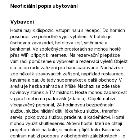
Neoficiální popis ubytování
Vybavení
Hosté mají k dispozici vstupní halu s recepcí. Do horních
poschodí lze pohodlně vyjet výtahem. V hotelu je
úschovna zavazadel, hotelový sejf, směnárna a
bankomat. Ve společných prostorách se mohou hosté
přes WiFi připojit k internetu. Na rezervační přepážce
vám rádi pomůžeme s výběrem a rezervací výletů Objekt
má celou řadu zařízení pro handicapované. Nachází se
zde několik stravovacích zařízení, například restaurace,
kavárna a bar. Je tady supermarket a další obchody. V
areálu je hezká zahrada a hřiště. Nachází se zde také
novinový stánek a TV místnost. Hosté mohou zaparkovat
v garáži nebo na parkovišti (zdarma). Objekt nabízí
vícejazyčný personál, 24 hodinovou bezpečnostní
službu, službu hlídání dětí, lékařskou službu, transfer-
servis, pokojovou službu, prádelnu a kadeřnictví. Hosté
mohou využít shuttleservis. Aktivní hosté, kteří se chtějí
projet po okolí na kole, si mohou půjčit kolo. Business
centrum nabízí podporu v obchodních záležitostech - je