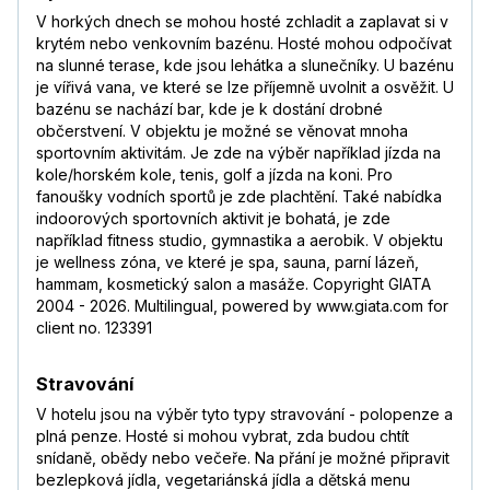
V horkých dnech se mohou hosté zchladit a zaplavat si v
krytém nebo venkovním bazénu. Hosté mohou odpočívat
na slunné terase, kde jsou lehátka a slunečníky. U bazénu
je vířivá vana, ve které se lze příjemně uvolnit a osvěžit. U
bazénu se nachází bar, kde je k dostání drobné
občerstvení. V objektu je možné se věnovat mnoha
sportovním aktivitám. Je zde na výběr například jízda na
kole/horském kole, tenis, golf a jízda na koni. Pro
fanoušky vodních sportů je zde plachtění. Také nabídka
indoorových sportovních aktivit je bohatá, je zde
například fitness studio, gymnastika a aerobik. V objektu
je wellness zóna, ve které je spa, sauna, parní lázeň,
hammam, kosmetický salon a masáže. Copyright GIATA
2004 - 2026. Multilingual, powered by www.giata.com for
client no. 123391
Stravování
V hotelu jsou na výběr tyto typy stravování - polopenze a
plná penze. Hosté si mohou vybrat, zda budou chtít
snídaně, obědy nebo večeře. Na přání je možné připravit
bezlepková jídla, vegetariánská jídla a dětská menu