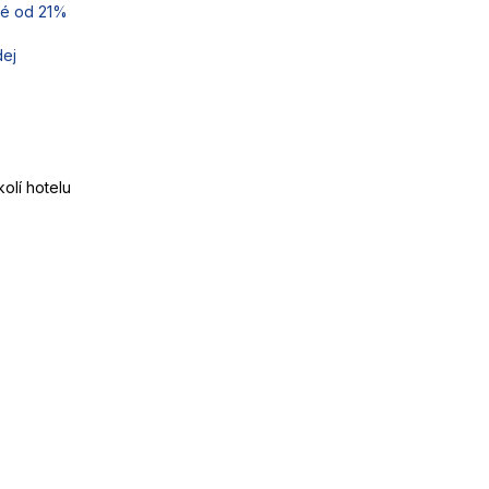
lé od 21%
dej
olí hotelu