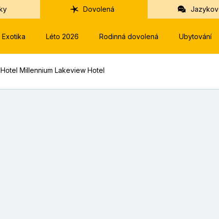
ky
Dovolená
Jazykov
Exotika
Léto 2026
Rodinná dovolená
Ubytování
 Hotel Millennium Lakeview Hotel