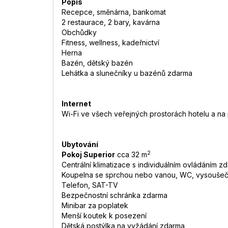
Popis
Recepce, směnárna, bankomat
2 restaurace, 2 bary, kavárna
Obchůdky
Fitness, wellness, kadeřnictví
Herna
Bazén, dětský bazén
Lehátka a slunečníky u bazénů zdarma
Internet
Wi-Fi ve všech veřejných prostorách hotelu a na
Ubytování
2
Pokoj Superior
cca 32 m
Centrální klimatizace s individuálním ovládáním zdar
Koupelna se sprchou nebo vanou, WC, vysoušeč
Telefon, SAT-TV
Bezpečnostní schránka zdarma
Minibar za poplatek
Menší koutek k posezení
Dětská postýlka na vyžádání zdarma