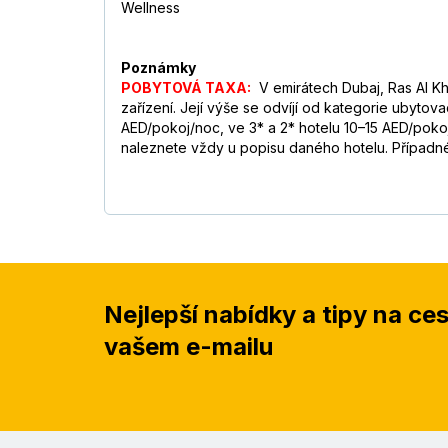
Wellness
Poznámky
POBYTOVÁ TAXA:
V emirátech Dubaj, Ras Al K
zařízení. Její výše se odvíjí od kategorie ubytov
AED/pokoj/noc, ve 3* a 2* hotelu 10–15 AED/pok
naleznete vždy u popisu daného hotelu. Případ
Nejlepší nabídky a tipy na ce
vašem e-mailu