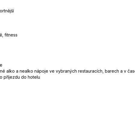
rtnější
, fitness
ve
brané alko a nealko nápoje ve vybraných restauracích, barech a v č
po příjezdu do hotelu