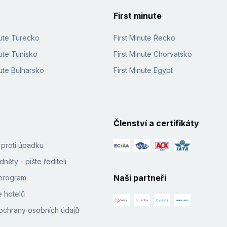
First minute
nute Turecko
First Minute Řecko
ute Tunisko
First Minute Chorvatsko
ute Bulharsko
First Minute Egypt
Členství a certifikáty
í proti úpadku
něty - pište řediteli
Naši partneři
e program
 hotelů
ochrany osobních údajů