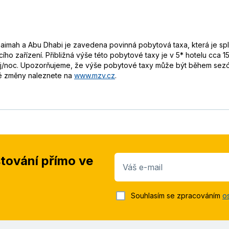
haimah a Abu Dhabi je zavedena povinná pobytová taxa, která je spl
acího zařízení. Přibližná výše této pobytové taxy je v 5* hotelu cca
oj/noc. Upozorňujeme, že výše pobytové taxy může být během sezó
né změny naleznete na
www.mzv.cz
.
stování přímo ve
Váš e-mail
Souhlasím se zpracováním
o