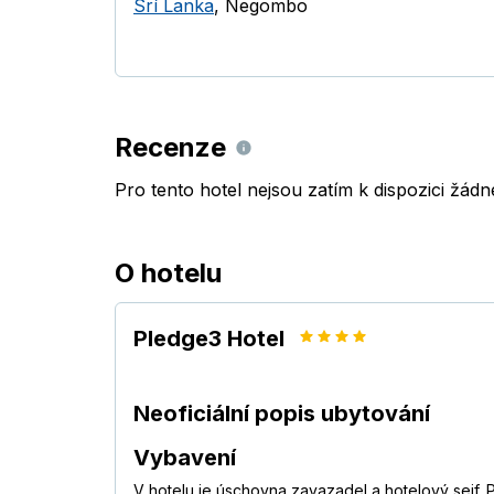
Srí Lanka
,
Negombo
Recenze
Pro tento hotel nejsou zatím k dispozici žád
O hotelu
Pledge3 Hotel
Neoficiální popis ubytování
Vybavení
V hotelu je úschovna zavazadel a hotelový sejf. 