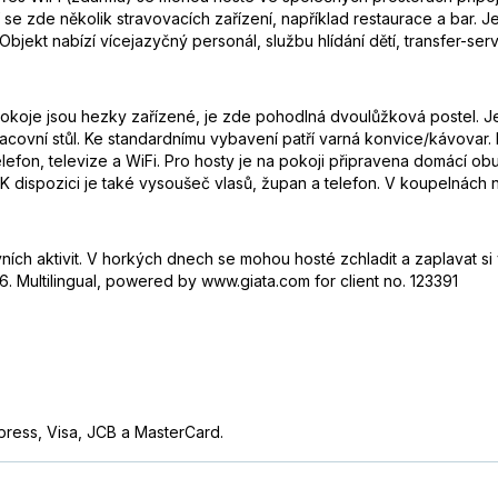
zde několik stravovacích zařízení, například restaurace a bar. Je ta
Objekt nabízí vícejazyčný personál, službu hlídání dětí, transfer-se
a. Pokoje jsou hezky zařízené, je zde pohodlná dvoulůžková postel
pracovní stůl. Ke standardnímu vybavení patří varná konvice/kávovar. 
telefon, televize a WiFi. Pro hosty je na pokoji připravena domácí o
 K dispozici je také vysoušeč vlasů, župan a telefon. V koupelnách
vních aktivit. V horkých dnech se mohou hosté zchladit a zaplavat
. Multilingual, powered by www.giata.com for client no. 123391
press, Visa, JCB a MasterCard.