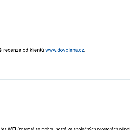
né recenze od klientů
www.dovolena.cz
.
Přes WiFi (zdarma) se mohou hosté ve společných prostorách připoji