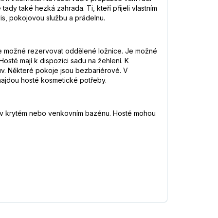
dy také hezká zahrada. Ti, kteří přijeli vlastním
rvis, pokojovou službu a prádelnu.
. Je možné rezervovat oddělené ložnice. Je možné
Hosté mají k dispozici sadu na žehlení. K
buv. Některé pokoje jsou bezbariérové. V
 najdou hosté kosmetické potřeby.
 si v krytém nebo venkovním bazénu. Hosté mohou