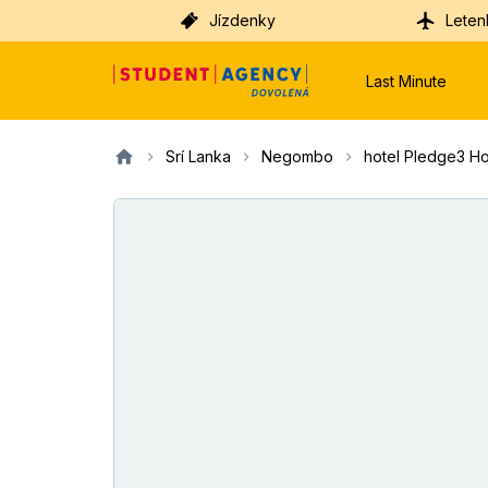
Jízdenky
Leten
Last Minute
Srí Lanka
Negombo
hotel Pledge3 Ho