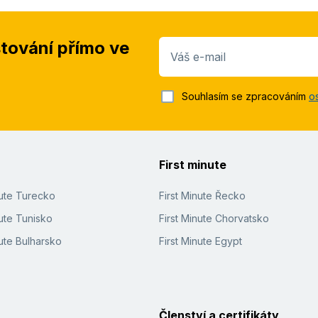
stování přímo ve
Váš e-mail
Souhlasím se zpracováním
o
First minute
nute Turecko
First Minute Řecko
ute Tunisko
First Minute Chorvatsko
ute Bulharsko
First Minute Egypt
Členství a certifikáty