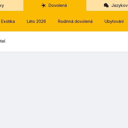
ky
Dovolená
Jazykov
Exotika
Léto 2026
Rodinná dovolená
Ubytování
tel