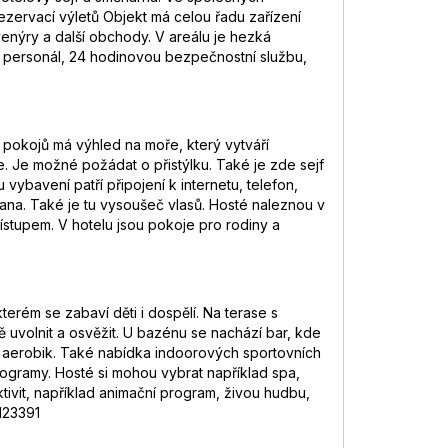
zervací výletů Objekt má celou řadu zařízení
enýry a další obchody. V areálu je hezká
čný personál, 24 hodinovou bezpečnostní službu,
 pokojů má výhled na moře, který vytváří
 Je možné požádat o přistýlku. Také je zde sejf
vybavení patří připojení k internetu, telefon,
ana. Také je tu vysoušeč vlasů. Hosté naleznou v
stupem. V hotelu jsou pokoje pro rodiny a
rém se zabaví děti i dospělí. Na terase s
ě uvolnit a osvěžit. U bazénu se nachází bar, kde
qua aerobik. Také nabídka indoorových sportovních
programy. Hosté si mohou vybrat například spa,
tivit, například animační program, živou hudbu,
 123391