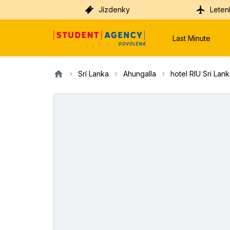
Jízdenky
Leten
Last Minute
Srí Lanka
Ahungalla
hotel RIU Sri Lan