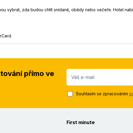
mohou vybrat, zda budou chtít snídaně, obědy nebo večeře. Hotel nab
rCard.
stování přímo ve
Váš e-mail
Souhlasím se zpracováním
o
First minute