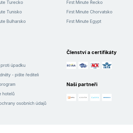
nute Turecko
First Minute Řecko
ute Tunisko
First Minute Chorvatsko
ute Bulharsko
First Minute Egypt
Členství a certifikáty
í proti úpadku
něty - pište řediteli
Naši partneři
e program
 hotelů
ochrany osobních údajů