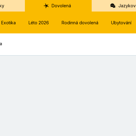
ky
Dovolená
Jazykov
Exotika
Léto 2026
Rodinná dovolená
Ubytování
ka