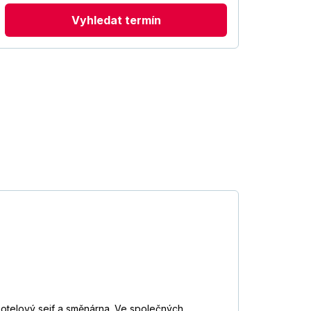
Vyhledat termín
otelový sejf a směnárna. Ve společných