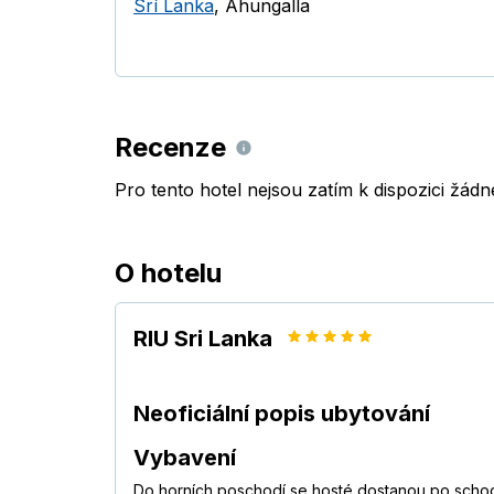
Srí Lanka
,
Ahungalla
Recenze
Pro tento hotel nejsou zatím k dispozici žád
O hotelu
RIU Sri Lanka
Neoficiální popis ubytování
Vybavení
Do horních poschodí se hosté dostanou po schod