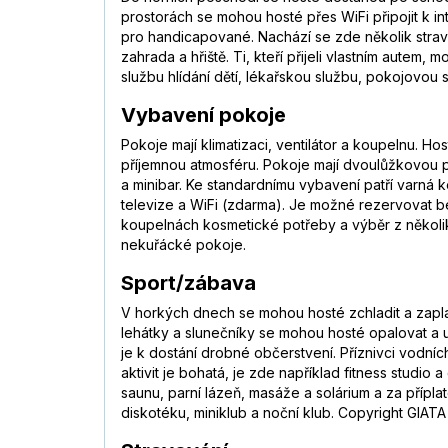
prostorách se mohou hosté přes WiFi připojit k 
pro handicapované. Nachází se zde několik stravo
zahrada a hřiště. Ti, kteří přijeli vlastním aute
službu hlídání dětí, lékařskou službu, pokojovou s
Vybavení pokoje
Pokoje mají klimatizaci, ventilátor a koupelnu. 
příjemnou atmosféru. Pokoje mají dvoulůžkovou p
a minibar. Ke standardnímu vybavení patří varná k
televize a WiFi (zdarma). Je možné rezervovat b
koupelnách kosmetické potřeby a výběr z několik
nekuřácké pokoje.
Sport/zábava
V horkých dnech se mohou hosté zchladit a zapla
lehátky a slunečníky se mohou hosté opalovat a už
je k dostání drobné občerstvení. Příznivci vodníc
aktivit je bohatá, je zde například fitness studi
saunu, parní lázeň, masáže a solárium a za přípla
diskotéku, miniklub a noční klub. Copyright GIATA