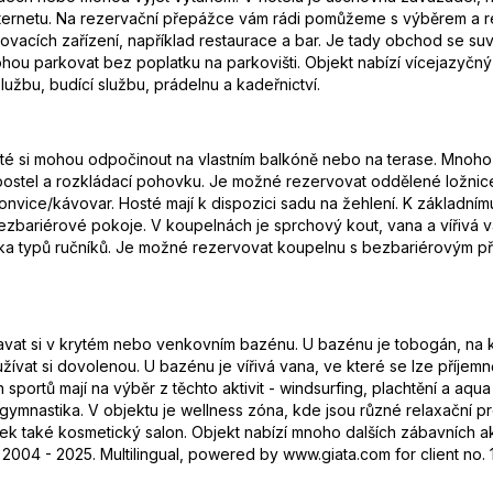
internetu. Na rezervační přepážce vám rádi pomůžeme s výběrem a re
vacích zařízení, například restaurace a bar. Je tady obchod se suv
m, mohou parkovat bez poplatku na parkovišti. Objekt nabízí vícejazy
lužbu, budící službu, prádelnu a kadeřnictví.
Hosté si mohou odpočinout na vlastním balkóně nebo na terase. Mnoho
ostel a rozkládací pohovku. Je možné rezervovat oddělené ložnice.
onvice/kávovar. Hosté mají k dispozici sadu na žehlení. K základnímu 
ezbariérové pokoje. V koupelnách je sprchový kout, vana a vířivá v
a typů ručníků. Je možné rezervovat koupelnu s bezbariérovým pří
vat si v krytém nebo venkovním bazénu. U bazénu je tobogán, na kte
ívat si dovolenou. U bazénu je vířivá vana, ve které se lze příjemn
h sportů mají na výběr z těchto aktivit - windsurfing, plachtění a a
o a gymnastika. V objektu je wellness zóna, kde jsou různé relaxační 
tek také kosmetický salon. Objekt nabízí mnoho dalších zábavních ak
 2004 - 2025. Multilingual, powered by www.giata.com for client no.