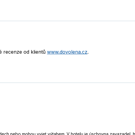
né recenze od klientů
www.dovolena.cz
.
ech nebo mohou vyjet výtahem. V hotelu je úschovna zavazadel, h