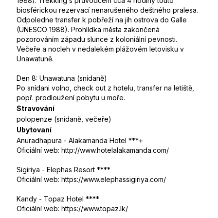
1988). Trekking s průvodcem cca 4 hodiny touto
biosférickou rezervací nenarušeného deštného pralesa.
Odpoledne transfer k pobřeží na jih ostrova do Galle
(UNESCO 1988). Prohlídka města zakončená
pozorováním západu slunce z koloniální pevnosti.
Večeře a nocleh v nedalekém plážovém letovisku v
Unawatuně.
Den 8: Unawatuna (snídaně)
Po snídani volno, check out z hotelu, transfer na letiště,
popř. prodloužení pobytu u moře.
Stravování
polopenze (snídaně, večeře)
Ubytovaní
Anuradhapura - Alakamanda Hotel ***+
Oficiální web: http://www.hotelalakamanda.com/
Sigiriya - Elephas Resort ****
Oficiální web: https://www.elephassigiriya.com/
Kandy - Topaz Hotel ****
Oficiální web: https://www.topaz.lk/