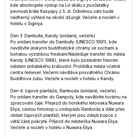
kde absolvujete výstup na Lví skálu s pozůstatky
pevnosti krále Kasyapy z 5. st. Odměnou vám bude
nádherný výhled na okolní džungli. Večeře a nocleh v
hotelu v Sigiriya.
Den 3: Dambulla, Kandy (snídaně, večeře)
Po snídani transfer do Dambully (UNESCO 1991), kde
navštívíte jeskynní buddhistické chrámy se sochami a
bohatou výzdobou freskami.Následuje transfer do města
Kandy (UNESCO 1988), které bylo posledním hlavním
městem sinhálského království. Prohlídka města včetně
centra řemesel. Večerní návštěva posvátného Chrámu
Buddhova zubu. Večeře a nocleh v hotelu v Kandy.
Den 4: čajové plantáže, Ramboda (snídaně, večeře)
Po snídani transfer do Gampoly, kde navštívíte továrnu na
zpracování čaje. Přejezd do horského letoviska Nuwara
Eliya, cestou fotostop u vodopádu Ramboda a dále přes
oblast čajových plantáží, kterými jsou zdejší kopce z
větší části pokryté. Příjezd do městečka Nuwara Eliya.
Večeře a nocleh v hotelu v Nuwara Eliya.