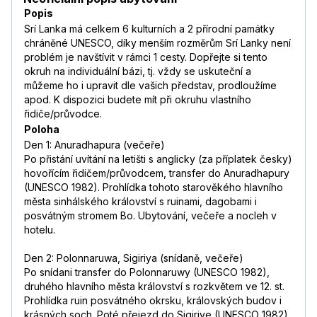
Popis
Srí Lanka má celkem 6 kulturních a 2 přírodní památky
chráněné UNESCO, díky menším rozměrům Srí Lanky není
problém je navštívit v rámci 1 cesty. Dopřejte si tento
okruh na individuální bázi, tj. vždy se uskuteční a
můžeme ho i upravit dle vašich představ, prodloužíme
apod. K dispozici budete mít při okruhu vlastního
řidiče/průvodce.
Poloha
Den 1: Anuradhapura (večeře)
Po přistání uvítání na letišti s anglicky (za příplatek česky)
hovořícím řidičem/průvodcem, transfer do Anuradhapury
(UNESCO 1982). Prohlídka tohoto starověkého hlavního
města sinhálského království s ruinami, dagobami i
posvátným stromem Bo. Ubytování, večeře a nocleh v
hotelu.
Den 2: Polonnaruwa, Sigiriya (snídaně, večeře)
Po snídani transfer do Polonnaruwy (UNESCO 1982),
druhého hlavního města království s rozkvětem ve 12. st.
Prohlídka ruin posvátného okrsku, královských budov i
krásných soch. Poté přejezd do Sigiriye (UNESCO 1982),