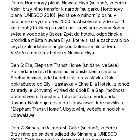
Den 5: Hortonovy pláně, Nuwara Eliya (snídaně, večeře)
Velmi brzy ráno transfer k národnímu parku Hortonovy
pláně (UNESCO 2010), jedná se o náhorní plošinu v
nadmořské výšce přes 2000 m. Absolvujete zde cca 11
km dlouhý trekking a uvidíte mj. strmý sráz zvaný Konec
světa a vodopády Baker. Zpět do hotelu, odpočinek a
prohlídka města Nuwara Eliya, které si stále zachovalo po
svých zakladatelích anglickou koloniální atmosféru.
Večeře a nocleh v hotelu v Nuwara Eliya.
Den 6: Ella, Elephant Transit Home (snídaně, večeře)
Po snídani odjezd k malému hinduistickému chrámu
Seetha Amman, kde budete mít fotozastávku. Dále
pokračujete do Elly - zastávka v Ekho Ella Hotelu, z jehož
zahrady je úchvatný výhled do údolí Ella Gap (možnost
občerstvení). Transfer a fotozastávka u vodopádu
Ravana. Následuje cesta do Udawalawe, kde navštívíte
"Elephant Transit Home". Ubytování, večeře a nocleh v
Udawalawe.
Den 7: Sinharaja Rainforest, Galle (snídaně, večeře)
Brzy ráno po snídani odjezd do Sinharaja (UNESCO