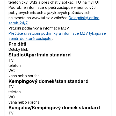
telefonicky, SMS a přes chat v aplikaci TUI na myTUI.
Podrobné informace o péči zástupce v jednotlivých
pobytových místech a jazykových požadavcích
naleznete na www.tui.cz v záložce
Delegátský online
servis 24/7
Vstupní podmínky a informace MZV
Přečtěte si vstupní podmínky a informace MZV týkající se
země, do které cestujete.
.
Pro děti
Dětský klub
Studio/Apartmán standard
TV
telefon
WC
vana nebo sprcha
Kempingový domek/stan standard
TV
telefon
WC
vana nebo sprcha
Bungalov/Kempingový domek standard
TV