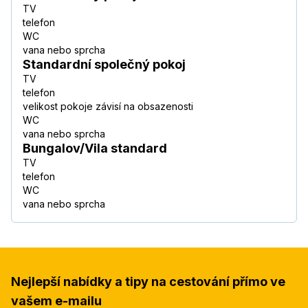
TV
telefon
WC
vana nebo sprcha
Standardní společný pokoj
TV
telefon
velikost pokoje závisí na obsazenosti
WC
vana nebo sprcha
Bungalov/Vila standard
TV
telefon
WC
vana nebo sprcha
Nejlepší nabídky a tipy na cestování přímo ve
vašem e-mailu