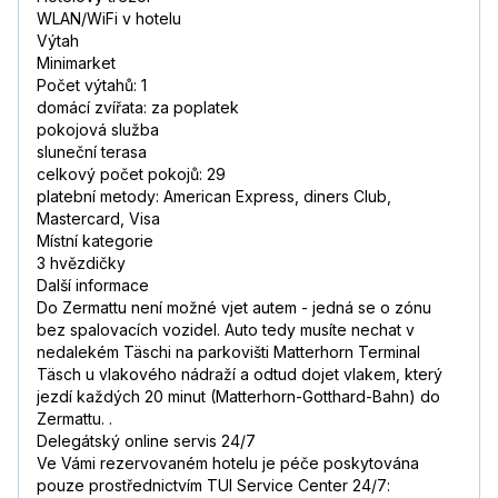
WLAN/WiFi v hotelu
Výtah
Minimarket
Počet výtahů: 1
domácí zvířata: za poplatek
pokojová služba
sluneční terasa
celkový počet pokojů: 29
platební metody: American Express, diners Club,
Mastercard, Visa
Místní kategorie
3 hvězdičky
Další informace
Do Zermattu není možné vjet autem - jedná se o zónu
bez spalovacích vozidel. Auto tedy musíte nechat v
nedalekém Täschi na parkovišti Matterhorn Terminal
Täsch u vlakového nádraží a odtud dojet vlakem, který
jezdí každých 20 minut (Matterhorn-Gotthard-Bahn) do
Zermattu. .
Delegátský online servis 24/7
Ve Vámi rezervovaném hotelu je péče poskytována
pouze prostřednictvím TUI Service Center 24/7: