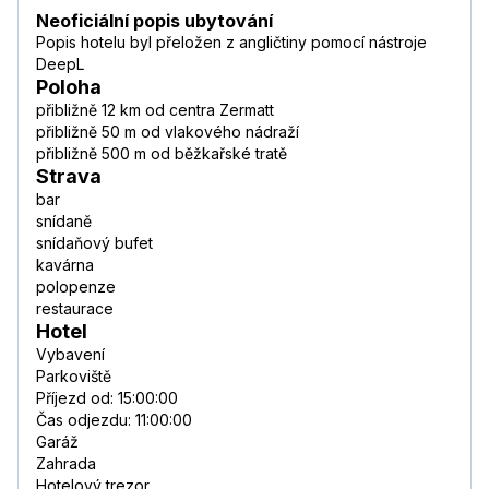
Neoficiální popis ubytování
Popis hotelu byl přeložen z angličtiny pomocí nástroje
DeepL
Poloha
přibližně 12 km od centra Zermatt
přibližně 50 m od vlakového nádraží
přibližně 500 m od běžkařské tratě
Strava
bar
snídaně
snídaňový bufet
kavárna
polopenze
restaurace
Hotel
Vybavení
Parkoviště
Příjezd od: 15:00:00
Čas odjezdu: 11:00:00
Garáž
Zahrada
Hotelový trezor