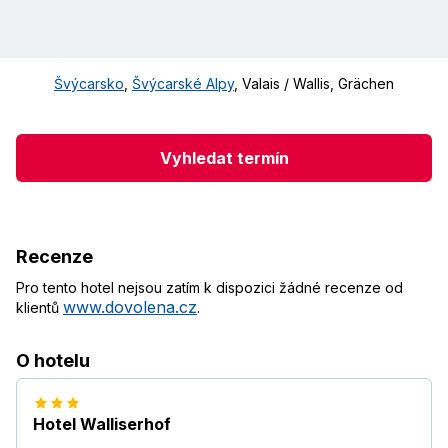
Švýcarsko
,
Švýcarské Alpy
,
Valais / Wallis
,
Grächen
Vyhledat termín
Recenze
Pro tento hotel nejsou zatím k dispozici žádné recenze od
www.dovolena.cz
klientů
.
O hotelu
Hotel Walliserhof