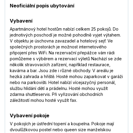
Neoficiální popis ubytování
Vybavení
Apartmánový hotel hostům nabízí celkem 25 pokojů. Do
jednotivých poschodí je možné pohodlně vyjet výtahem.
V objektu je úschovna zavazadel a hotelový sejf. Ve
společných prostorách je možnost internetového
připojení přes WiFi. Na rezervační přepážce vám rádi
pomůžeme s výběrem a rezervací výletů Nachází se zde
několik stravovacích zařízení, například restaurace,
kavárna a bar. Jsou zde i různé obchody. V areálu je
hezká zahrada a hřiště. Hosté mohou zaparkovat v garáži
nebo na parkovišti. Hotel nabízí vícejazyčný personál,
službu hlídání dětí a prádelnu. Hosté mohou využít
zdarma shuttleservis. Při vyřizování obchodních
záležitostí mohou hosté využít fax.
Vybavení pokoje
V pokojích je ústřední topení a koupelna. Pokoje mají
dvoulůžkovou postel nebo queen size manželskou