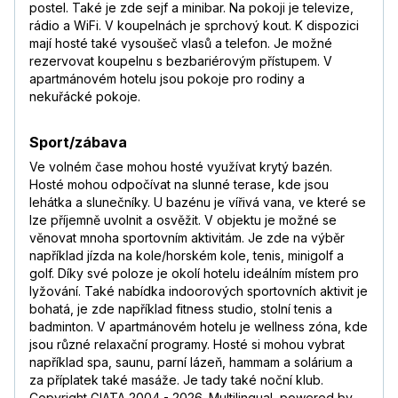
postel. Také je zde sejf a minibar. Na pokoji je televize,
rádio a WiFi. V koupelnách je sprchový kout. K dispozici
mají hosté také vysoušeč vlasů a telefon. Je možné
rezervovat koupelnu s bezbariérovým přístupem. V
apartmánovém hotelu jsou pokoje pro rodiny a
nekuřácké pokoje.
Sport/zábava
Ve volném čase mohou hosté využívat krytý bazén.
Hosté mohou odpočívat na slunné terase, kde jsou
lehátka a slunečníky. U bazénu je vířivá vana, ve které se
lze příjemně uvolnit a osvěžit. V objektu je možné se
věnovat mnoha sportovním aktivitám. Je zde na výběr
například jízda na kole/horském kole, tenis, minigolf a
golf. Díky své poloze je okolí hotelu ideálním místem pro
lyžování. Také nabídka indoorových sportovních aktivit je
bohatá, je zde například fitness studio, stolní tenis a
badminton. V apartmánovém hotelu je wellness zóna, kde
jsou různé relaxační programy. Hosté si mohou vybrat
například spa, saunu, parní lázeň, hammam a solárium a
za příplatek také masáže. Je tady také noční klub.
Copyright GIATA 2004 - 2026. Multilingual, powered by