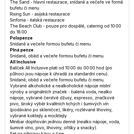
The Sand - hlavní restaurace, snídaně a večeře ve formě
bufetu či menu
Rising Sun - asijská restaurace
Sinfonia - italská restaurace
The Beach Club - pouze pro dospělé, catering od 10:00
do 18:00
Polopenze
Snídaně a večeře formou bufetu či menu.
Plná penze
Snídaně, oběd a večeře formou bufetu či menu.
All Inclusive
Balíček All Inclusive platí od 10:00 do 00:00 hod (po
půlnoci jsou nápoje k úhradě za standardní cenu).
Snídaně, oběd a večeře formou bufetu či menu.
Vybrané alkoholické a nealkoholické nápoje místní
výroby a originálních značek - balená voda, nealko
nápoje, vybrané čerstvé džusy, espresso, značkové
pivo, široký výběr kvalitních tichých i šumivých vín
(podáváno po skleničce), likéry, rozlévané lihoviny,
vybrané koktejly a mocktejly.
Minibar doplňován jednou denně (nealko nápoje, voda,
šumivé víno, pivo, lihoviny, oříšky a snacky).
Set na přípravu kávy a čaje.