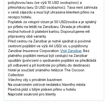
pobytovou taxu (ve výši 10 USD osoba/noc) a
přímořskou taxu (3 USD osoba/noc). Taxa není zahrnuta
v ceně zájezdu a musí být uhrazena klientem přímo na
recepci hotelu.
Poplatek za vstupní vízum je 50 USD/osoba a je splatný
po příletu na letišti na Zanzibaru. Úhrada je oficiálně
možná hotově či platební kartou. Doporučujeme mít
připraveny obě varianty.
Před cestou na Zanzibar je nutné sjednat si povinné
cestovní pojištění ve výši 44 USD/ os. u pojišťovny
Zanzibar Insurence Corporation:
Visit Zanzibar
. Bez
platného pojištění nemusí být cestující na Zanzibar
vpuštěni (potvrzení o sjednaném pojištění se předkládá
při odbavení a při kontrole po příletu do destinace).
Hotel je součástí známého řetězce The Cocoon
Collection
Všechny vily s privátním bazénem
Na soukromém ostrově nedaleko hlavního města
Písečná pláž s bílým pískem přímo u hotelu
Naprosté soukromí pro klienty