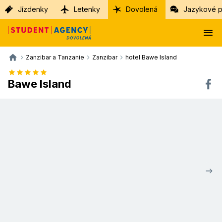
Jízdenky
Letenky
Dovolená
Jazykové p
Zanzibar a Tanzanie
Zanzibar
hotel Bawe Island
Bawe Island