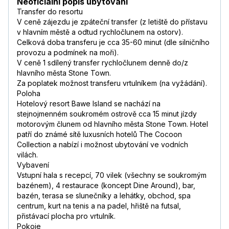
Neoficiální popis ubytování
Transfer do resortu
V ceně zájezdu je zpáteční transfer (z letiště do přístavu
v hlavním městě a odtud rychločlunem na ostorv).
Celková doba transferu je cca 35-60 minut (dle silničního
provozu a podmínek na moři).
V ceně 1 sdílený transfer rychločlunem denně do/z
hlavního města Stone Town.
Za poplatek možnost transferu vrtulníkem (na vyžádání).
Poloha
Hotelový resort Bawe Island se nachází na
stejnojmenném soukromém ostrově cca 15 minut jízdy
motorovým člunem od hlavního města Stone Town. Hotel
patří do známé sítě luxusních hotelů The Cocoon
Collection a nabízí i možnost ubytování ve vodních
vilách.
Vybavení
Vstupní hala s recepcí, 70 vilek (všechny se soukromým
bazénem), 4 restaurace (koncept Dine Around), bar,
bazén, terasa se slunečníky a lehátky, obchod, spa
centrum, kurt na tenis a na padel, hřiště na futsal,
přistávací plocha pro vrtulník.
Pokoje