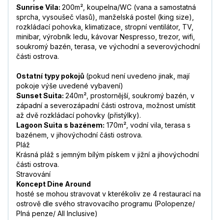
Sunrise Vila:
200m², koupelna/WC (vana a samostatná
sprcha, vysoušeč vlasů), manželská postel (king size),
rozkládací pohovka, klimatizace, stropní ventilátor, TV,
minibar, výrobník ledu, kávovar Nespresso, trezor, wifi,
soukromý bazén, terasa, ve východní a severovýchodní
části ostrova.
Ostatní typy pokojů
(pokud není uvedeno jinak, mají
pokoje výše uvedené vybavení)
Sunset Suita:
240m², prostornější, soukromý bazén, v
západní a severozápadní části ostrova, možnost umístit
až dvě rozkládací pohovky (přistýlky).
Lagoon Suita s bazénem:
170m², vodní vila, terasa s
bazénem, v jihovýchodní části ostrova.
Pláž
Krásná pláž s jemným bílým pískem v jižní a jihovýchodní
části ostrova.
Stravování
Koncept Dine Around
hosté se mohou stravovat v kterékoliv ze 4 restaurací na
ostrově dle svého stravovacího programu (Polopenze/
Plná penze/ All Inclusive)