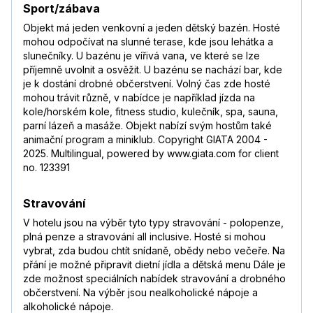
Sport/zábava
Objekt má jeden venkovní a jeden dětský bazén. Hosté
mohou odpočívat na slunné terase, kde jsou lehátka a
slunečníky. U bazénu je vířivá vana, ve které se lze
příjemně uvolnit a osvěžit. U bazénu se nachází bar, kde
je k dostání drobné občerstvení. Volný čas zde hosté
mohou trávit různě, v nabídce je například jízda na
kole/horském kole, fitness studio, kulečník, spa, sauna,
parní lázeň a masáže. Objekt nabízí svým hostům také
animační program a miniklub. Copyright GIATA 2004 -
2025. Multilingual, powered by www.giata.com for client
no. 123391
Stravování
V hotelu jsou na výběr tyto typy stravování - polopenze,
plná penze a stravování all inclusive. Hosté si mohou
vybrat, zda budou chtít snídaně, obědy nebo večeře. Na
přání je možné připravit dietní jídla a dětská menu Dále je
zde možnost speciálních nabídek stravování a drobného
občerstvení. Na výběr jsou nealkoholické nápoje a
alkoholické nápoje.