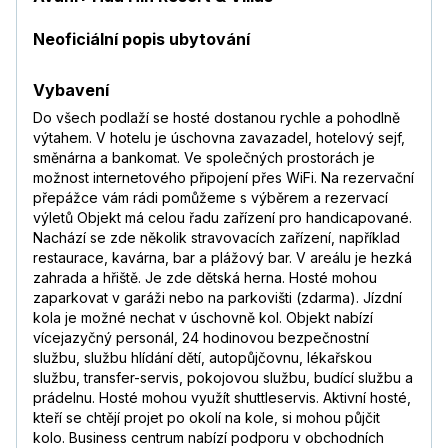
Neoficiální popis ubytování
Vybavení
Do všech podlaží se hosté dostanou rychle a pohodlně
výtahem. V hotelu je úschovna zavazadel, hotelový sejf,
směnárna a bankomat. Ve společných prostorách je
možnost internetového připojení přes WiFi. Na rezervační
přepážce vám rádi pomůžeme s výběrem a rezervací
výletů Objekt má celou řadu zařízení pro handicapované.
Nachází se zde několik stravovacích zařízení, například
restaurace, kavárna, bar a plážový bar. V areálu je hezká
zahrada a hřiště. Je zde dětská herna. Hosté mohou
zaparkovat v garáži nebo na parkovišti (zdarma). Jízdní
kola je možné nechat v úschovně kol. Objekt nabízí
vícejazyčný personál, 24 hodinovou bezpečnostní
službu, službu hlídání dětí, autopůjčovnu, lékařskou
službu, transfer-servis, pokojovou službu, budící službu a
prádelnu. Hosté mohou využít shuttleservis. Aktivní hosté,
kteří se chtějí projet po okolí na kole, si mohou půjčit
kolo. Business centrum nabízí podporu v obchodních