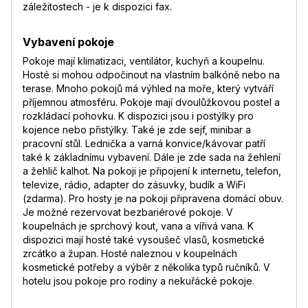
záležitostech - je k dispozici fax.
Vybavení pokoje
Pokoje mají klimatizaci, ventilátor, kuchyň a koupelnu.
Hosté si mohou odpočinout na vlastním balkóně nebo na
terase. Mnoho pokojů má výhled na moře, který vytváří
příjemnou atmosféru. Pokoje mají dvoulůžkovou postel a
rozkládací pohovku. K dispozici jsou i postýlky pro
kojence nebo přistýlky. Také je zde sejf, minibar a
pracovní stůl. Lednička a varná konvice/kávovar patří
také k základnímu vybavení. Dále je zde sada na žehlení
a žehlič kalhot. Na pokoji je připojení k internetu, telefon,
televize, rádio, adapter do zásuvky, budík a WiFi
(zdarma). Pro hosty je na pokoji připravena domácí obuv.
Je možné rezervovat bezbariérové pokoje. V
koupelnách je sprchový kout, vana a vířivá vana. K
dispozici mají hosté také vysoušeč vlasů, kosmetické
zrcátko a župan. Hosté naleznou v koupelnách
kosmetické potřeby a výběr z několika typů ručníků. V
hotelu jsou pokoje pro rodiny a nekuřácké pokoje.