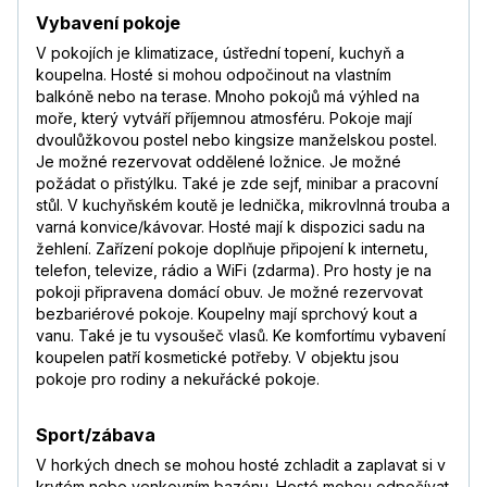
Vybavení pokoje
V pokojích je klimatizace, ústřední topení, kuchyň a
koupelna. Hosté si mohou odpočinout na vlastním
balkóně nebo na terase. Mnoho pokojů má výhled na
moře, který vytváří příjemnou atmosféru. Pokoje mají
dvoulůžkovou postel nebo kingsize manželskou postel.
Je možné rezervovat oddělené ložnice. Je možné
požádat o přistýlku. Také je zde sejf, minibar a pracovní
stůl. V kuchyňském koutě je lednička, mikrovlnná trouba a
varná konvice/kávovar. Hosté mají k dispozici sadu na
žehlení. Zařízení pokoje doplňuje připojení k internetu,
telefon, televize, rádio a WiFi (zdarma). Pro hosty je na
pokoji připravena domácí obuv. Je možné rezervovat
bezbariérové pokoje. Koupelny mají sprchový kout a
vanu. Také je tu vysoušeč vlasů. Ke komfortímu vybavení
koupelen patří kosmetické potřeby. V objektu jsou
pokoje pro rodiny a nekuřácké pokoje.
Sport/zábava
V horkých dnech se mohou hosté zchladit a zaplavat si v
krytém nebo venkovním bazénu. Hosté mohou odpočívat