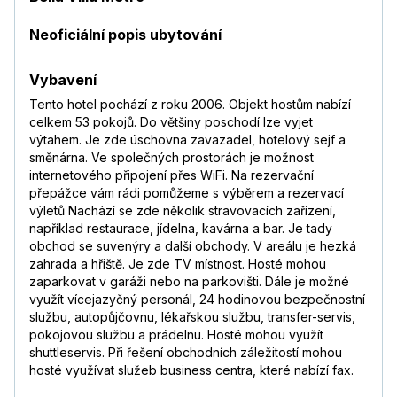
Neoficiální popis ubytování
Vybavení
Tento hotel pochází z roku 2006. Objekt hostům nabízí
celkem 53 pokojů. Do většiny poschodí lze vyjet
výtahem. Je zde úschovna zavazadel, hotelový sejf a
směnárna. Ve společných prostorách je možnost
internetového připojení přes WiFi. Na rezervační
přepážce vám rádi pomůžeme s výběrem a rezervací
výletů Nachází se zde několik stravovacích zařízení,
například restaurace, jídelna, kavárna a bar. Je tady
obchod se suvenýry a další obchody. V areálu je hezká
zahrada a hřiště. Je zde TV místnost. Hosté mohou
zaparkovat v garáži nebo na parkovišti. Dále je možné
využít vícejazyčný personál, 24 hodinovou bezpečnostní
službu, autopůjčovnu, lékařskou službu, transfer-servis,
pokojovou službu a prádelnu. Hosté mohou využít
shuttleservis. Při řešení obchodních záležitostí mohou
hosté využívat služeb business centra, které nabízí fax.