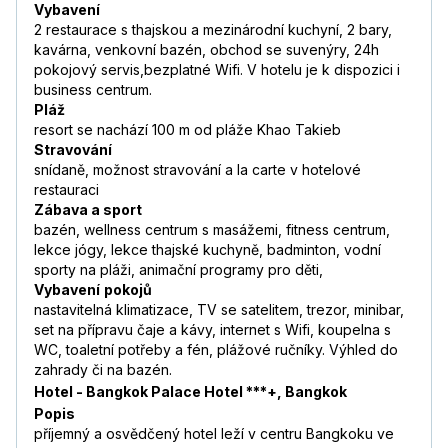
Vybavení
2 restaurace s thajskou a mezinárodní kuchyní, 2 bary,
kavárna, venkovní bazén, obchod se suvenýry, 24h
pokojový servis,bezplatné Wifi. V hotelu je k dispozici i
business centrum.
Pláž
resort se nachází 100 m od pláže Khao Takieb
Stravování
snídaně, možnost stravování a la carte v hotelové
restauraci
Zábava a sport
bazén, wellness centrum s masážemi, fitness centrum,
lekce jógy, lekce thajské kuchyně, badminton, vodní
sporty na pláži, animační programy pro děti,
Vybavení
pokojů
nastavitelná klimatizace, TV se satelitem, trezor, minibar,
set na přípravu čaje a kávy, internet s Wifi, koupelna s
WC, toaletní potřeby a fén, plážové ručníky. Výhled do
zahrady či na bazén.
Hotel - Bangkok Palace Hotel ***+, Bangkok
Popis
příjemný a osvědčený hotel leží v centru Bangkoku ve