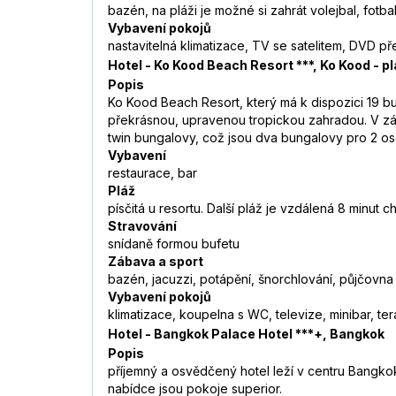
bazén, na pláži je možné si zahrát volejbal, fotba
Vybavení pokojů
nastavitelná klimatizace, TV se satelitem, DVD pře
Hotel - Ko Kood Beach Resort ***, Ko Kood - p
Popis
Ko Kood Beach Resort, který má k dispozici 19 b
překrásnou, upravenou tropickou zahradou. V zák
twin bungalovy, což jsou dva bungalovy pro 2 oso
Vybavení
restaurace, bar
Pláž
písčitá u resortu. Další pláž je vzdálená 8 minut c
Stravování
snídaně formou bufetu
Zábava a sport
bazén, jacuzzi, potápění, šnorchlování, půjčovn
Vybavení pokojů
klimatizace, koupelna s WC, televize, minibar, te
Hotel - Bangkok Palace Hotel ***+, Bangkok
Popis
příjemný a osvědčený hotel leží v centru Bangkok
nabídce jsou pokoje superior.