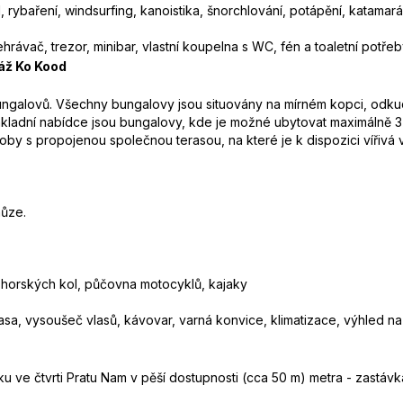
l, rybaření, windsurfing, kanoistika, šnorchlování, potápění, katamar
hrávač, trezor, minibar, vlastní koupelna s WC, fén a toaletní potřeb
láž Ko Kood
ungalovů. Všechny bungalovy jsou situovány na mírném kopci, odku
ladní nabídce jsou bungalovy, kde je možné ubytovat maximálně 3 os
by s propojenou společnou terasou, na které je k dispozici vířivá 
hůze.
a horských kol, půčovna motocyklů, kajaky
rasa, vysoušeč vlasů, kávovar, varná konvice, klimatizace, výhled n
u ve čtvrti Pratu Nam v pěší dostupnosti (cca 50 m) metra - zastáv