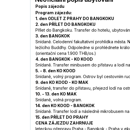
Popis zájezdu
Program zájezdu:
1. den ODLET Z PRAHY DO BANGKOKU
2. den PŘÍLET DO BANGKOKU
Přílet do Bangkoku. Transfer do hotelu, ubytování
3. den BANGKOK
Snídaně. Celodenní fakultativní prohlídka města.
ležícího Buddhy. Odpoledne si prohlédnete králo
(orientační cena 1.900 THB/os.)
4. den BANGKOK - KO KOOD
Snídaně. Transfer minibusem do přístavu a lodí n
5. - 8. den KO KOOD
Snídaně, volný program. Ostrov byl cestovním ru
9. den KO KOOD - KO MAK
Snídaně, transfer do přístavu, přejezd lodí na os
10. - 13. den KO MAK
Snídaně, volná program.
14. den KO KOOD - BANGKOK
Snídaně. Transfer lodí a následně mikrobusem na 
15. den PŘÍLET DO PRAHY
CENA ZÁJEZDU ZAHRNUJE
leteckou přepravu Praha - Bangkok - Praha v ek