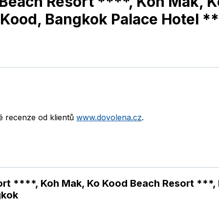
Beach Resort ****, Koh Mak, K
o Kood, Bangkok Palace Hotel *
né recenze od klientů
www.dovolena.cz
.
t ****, Koh Mak, Ko Kood Beach Resort ***, 
gkok