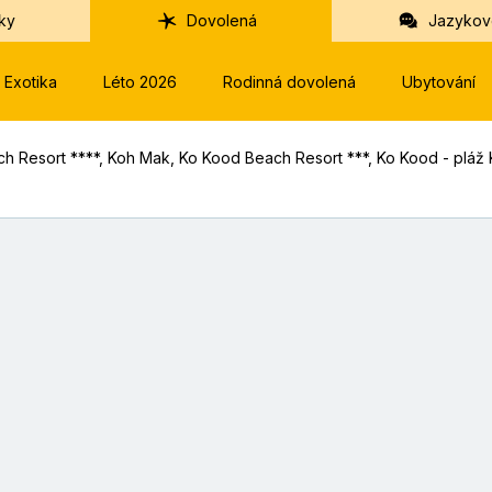
ky
Dovolená
Jazykov
Exotika
Léto 2026
Rodinná dovolená
Ubytování
h Resort ****, Koh Mak, Ko Kood Beach Resort ***, Ko Kood - pláž