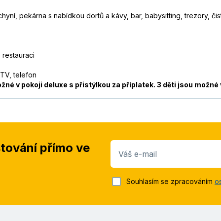
yní, pekárna s nabídkou dortů a kávy, bar, babysitting, trezory, čist
 restauraci
 TV, telefon
ožné v pokoji deluxe s přistýlkou za příplatek. 3 děti jsou možné
stování přímo ve
Váš e-mail
Souhlasím se zpracováním
o