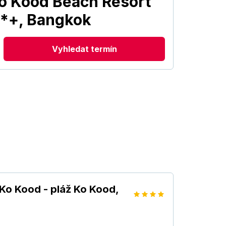
o Kood Beach Resort
**+, Bangkok
Vyhledat termín
Ko Kood - pláž Ko Kood,