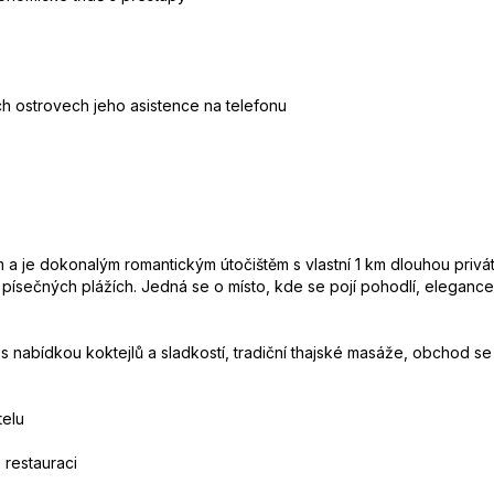
h ostrovech jeho asistence na telefonu
 je dokonalým romantickým útočištěm s vlastní 1 km dlouhou privátní 
ch písečných plážích. Jedná se o místo, kde se pojí pohodlí, eleganc
 s nabídkou koktejlů a sladkostí, tradiční thajské masáže, obchod s
telu
 restauraci