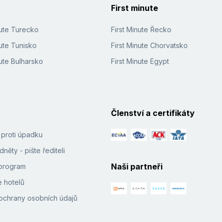
First minute
nute Turecko
First Minute Řecko
ute Tunisko
First Minute Chorvatsko
ute Bulharsko
First Minute Egypt
Členství a certifikáty
í proti úpadku
něty - pište řediteli
Naši partneři
e program
 hotelů
ochrany osobních údajů