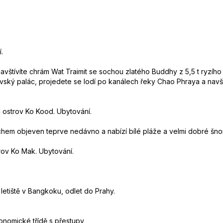
.
 Navštívíte chrám Wat Traimit se sochou zlatého Buddhy z 5,5 t ryz
vský palác, projedete se lodí po kanálech řeky Chao Phraya a navšt
a ostrov Ko Kood. Ubytování.
chem objeven teprve nedávno a nabízí bílé pláže a velmi dobré šno
trov Ko Mak. Ubytování.
letiště v Bangkoku, odlet do Prahy.
onomické třídě s přestupy