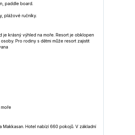
án, paddle board.
y, plážové ručníky.
d je krásný výhled na moře. Resort je obklopen
oby. Pro rodiny s dětmi může resort zajistit
vana
a moře
ka Makkasan. Hotel nabízí 660 pokojů. V základní