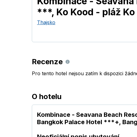
Kombinace - Seavana 
***, Ko Kood - pláž K
Thajsko
Recenze
Pro tento hotel nejsou zatím k dispozici žád
O hotelu
Kombinace - Seavana Beach Resor
Bangkok Palace Hotel ***+, Ban
Neoficiální popis ubytování