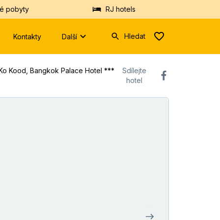
é pobyty
RJ hotels
Hledat
Kontakty
Další
Zadejte
 Ko Kood, Bangkok Palace Hotel ***+, Bangkok
Sdílejte
prosím
hotel
minimálně
tři
znaky.
Vyhledáme
Vám
hotely
nebo
destinace
z
databáze.