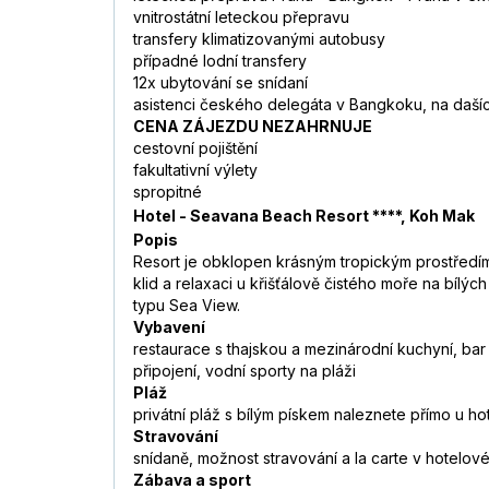
vnitrostátní leteckou přepravu
transfery klimatizovanými autobusy
případné lodní transfery
12x ubytování se snídaní
asistenci českého delegáta v Bangkoku, na dašíc
CENA ZÁJEZDU NEZAHRNUJE
cestovní pojištění
fakultativní výlety
spropitné
Hotel - Seavana Beach Resort ****, Koh Mak
Popis
Resort je obklopen krásným tropickým prostředím a
klid a relaxaci u křišťálově čistého moře na bílý
typu Sea View.
Vybavení
restaurace s thajskou a mezinárodní kuchyní, bar
připojení, vodní sporty na pláži
Pláž
privátní pláž s bílým pískem naleznete přímo u ho
Stravování
snídaně, možnost stravování a la carte v hotelové
Zábava a sport