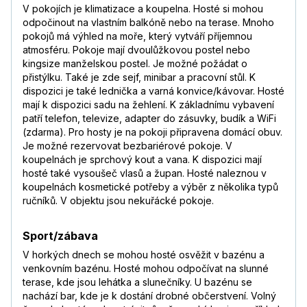
V pokojích je klimatizace a koupelna. Hosté si mohou
odpočinout na vlastním balkóně nebo na terase. Mnoho
pokojů má výhled na moře, který vytváří příjemnou
atmosféru. Pokoje mají dvoulůžkovou postel nebo
kingsize manželskou postel. Je možné požádat o
přistýlku. Také je zde sejf, minibar a pracovní stůl. K
dispozici je také lednička a varná konvice/kávovar. Hosté
mají k dispozici sadu na žehlení. K základnímu vybavení
patří telefon, televize, adapter do zásuvky, budík a WiFi
(zdarma). Pro hosty je na pokoji připravena domácí obuv.
Je možné rezervovat bezbariérové pokoje. V
koupelnách je sprchový kout a vana. K dispozici mají
hosté také vysoušeč vlasů a župan. Hosté naleznou v
koupelnách kosmetické potřeby a výběr z několika typů
ručníků. V objektu jsou nekuřácké pokoje.
Sport/zábava
V horkých dnech se mohou hosté osvěžit v bazénu a
venkovním bazénu. Hosté mohou odpočívat na slunné
terase, kde jsou lehátka a slunečníky. U bazénu se
nachází bar, kde je k dostání drobné občerstvení. Volný