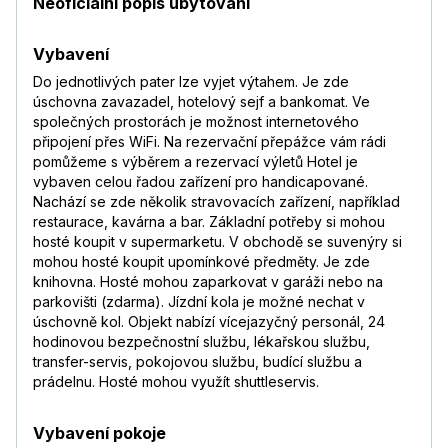
Neoficiální popis ubytování
Vybavení
Do jednotlivých pater lze vyjet výtahem. Je zde
úschovna zavazadel, hotelový sejf a bankomat. Ve
společných prostorách je možnost internetového
připojení přes WiFi. Na rezervační přepážce vám rádi
pomůžeme s výběrem a rezervací výletů Hotel je
vybaven celou řadou zařízení pro handicapované.
Nachází se zde několik stravovacích zařízení, například
restaurace, kavárna a bar. Základní potřeby si mohou
hosté koupit v supermarketu. V obchodě se suvenýry si
mohou hosté koupit upomínkové předměty. Je zde
knihovna. Hosté mohou zaparkovat v garáži nebo na
parkovišti (zdarma). Jízdní kola je možné nechat v
úschovně kol. Objekt nabízí vícejazyčný personál, 24
hodinovou bezpečnostní službu, lékařskou službu,
transfer-servis, pokojovou službu, budící službu a
prádelnu. Hosté mohou využít shuttleservis.
Vybavení pokoje