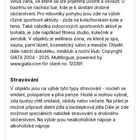
vířivá vana, ve které se lze příjemně uvolnit a osvěžit. U
bazénu se nachází bar, kde je k dostání drobné
občerstvení. Pro milovníky pohybu jsou zde na výběr
různé sportovní aktivity - jízda na kole/horském kole a
tenis. Také nabídka indoorových sportovních aktivit je
bohatá, je zde například fitness studio, kulečník a
aerobik. V objektu je wellness zóna, ve které je spa,
sauna, parní lázeň, kosmetický salon a masáže. Objekt
dále nabízí diskotéku, miniklub a noční klub. Copyright
GIATA 2004 - 2025. Multilingual, powered by
www.giata.com for client no. 123391
Stravování
V objektu jsou na výběr tyto typy stravování - nocleh se
snídaní, polopenze a plná penze. Hosté si mohou vybrat,
zda budou chtít snídaně, obědy nebo večeře. Na přání je
možné připravit dietní jídla a bezlepková jídla Dále je zde
možnost speciálních nabídek stravování a drobného
občerstvení. Na výběr jsou nealkoholické nápoje a
alkoholické nápoje.