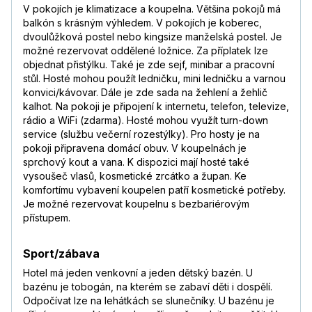
V pokojích je klimatizace a koupelna. Většina pokojů má
balkón s krásným výhledem. V pokojích je koberec,
dvoulůžková postel nebo kingsize manželská postel. Je
možné rezervovat oddělené ložnice. Za příplatek lze
objednat přistýlku. Také je zde sejf, minibar a pracovní
stůl. Hosté mohou použít ledničku, mini ledničku a varnou
konvici/kávovar. Dále je zde sada na žehlení a žehlič
kalhot. Na pokoji je připojení k internetu, telefon, televize,
rádio a WiFi (zdarma). Hosté mohou využít turn-down
service (službu večerní rozestýlky). Pro hosty je na
pokoji připravena domácí obuv. V koupelnách je
sprchový kout a vana. K dispozici mají hosté také
vysoušeč vlasů, kosmetické zrcátko a župan. Ke
komfortímu vybavení koupelen patří kosmetické potřeby.
Je možné rezervovat koupelnu s bezbariérovým
přístupem.
Sport/zábava
Hotel má jeden venkovní a jeden dětský bazén. U
bazénu je tobogán, na kterém se zabaví děti i dospělí.
Odpočívat lze na lehátkách se slunečníky. U bazénu je