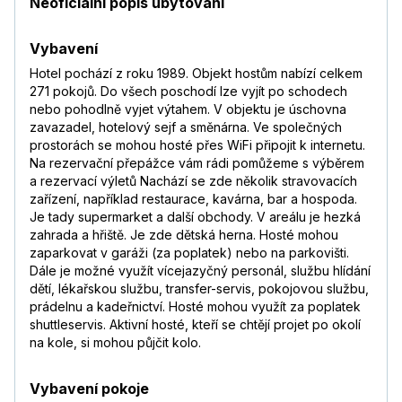
Neoficiální popis ubytování
Vybavení
Hotel pochází z roku 1989. Objekt hostům nabízí celkem
271 pokojů. Do všech poschodí lze vyjít po schodech
nebo pohodlně vyjet výtahem. V objektu je úschovna
zavazadel, hotelový sejf a směnárna. Ve společných
prostorách se mohou hosté přes WiFi připojit k internetu.
Na rezervační přepážce vám rádi pomůžeme s výběrem
a rezervací výletů Nachází se zde několik stravovacích
zařízení, například restaurace, kavárna, bar a hospoda.
Je tady supermarket a další obchody. V areálu je hezká
zahrada a hřiště. Je zde dětská herna. Hosté mohou
zaparkovat v garáži (za poplatek) nebo na parkovišti.
Dále je možné využít vícejazyčný personál, službu hlídání
dětí, lékařskou službu, transfer-servis, pokojovou službu,
prádelnu a kadeřnictví. Hosté mohou využít za poplatek
shuttleservis. Aktivní hosté, kteří se chtějí projet po okolí
na kole, si mohou půjčit kolo.
Vybavení pokoje