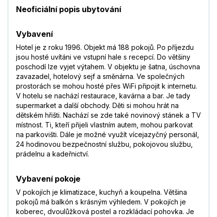
Neoficiální popis ubytování
Vybavení
Hotel je z roku 1996. Objekt má 188 pokojů. Po příjezdu
jsou hosté uvítáni ve vstupní hale s recepcí. Do většiny
poschodí lze vyjet výtahem. V objektu je šatna, úschovna
zavazadel, hotelový sejf a směnárna. Ve společných
prostorách se mohou hosté přes WiFi připojit k internetu.
V hotelu se nachází restaurace, kavárna a bar. Je tady
supermarket a další obchody. Děti si mohou hrát na
dětském hřišti. Nachází se zde také novinový stánek a TV
místnost. Ti, kteří přijeli vlastním autem, mohou parkovat
na parkovišti. Dále je možné využít vícejazyčný personál,
24 hodinovou bezpečnostní službu, pokojovou službu,
prádelnu a kadeřnictví.
Vybavení pokoje
V pokojích je klimatizace, kuchyň a koupelna. Většina
pokojů má balkón s krásným výhledem. V pokojích je
koberec, dvoulůžková postel a rozkládací pohovka. Je