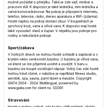
možné požádat o přistýlku. Také je zde sejf, minibar a
pracovní stůl. K dispozici je také lednička, mini lednička a
varná konvice/kávovar. Na pokoji je připojení k internetu,
telefon, televize, rádio, stereo aparatura a WiFi (zdarma).
Hosté najdou na pokoji domácí obuv. V koupelnách je
sprchový kout, vana a vířivá vana. K dispozici mají hosté
také vysoušeč vlasů a župan. V objektu jsou pokoje pro
rodiny a nekuřácké pokoje.
Sport/zábava
V horkých dnech se mohou hosté zchladit a zaplavat si v
krytém nebo venkovním bazénu. U bazénu je vířivá vana,
ve které se lze příjemně uvolnit a osvěžit. V baru u
bazénu lze koupit osvěžující nápoje. Volný čas zde hosté
mohou trávit různě, v nabídce je například fitness studio,
aerobik, spa, sauna, parní lázeň a masáže. Copyright
GIATA 2004 - 2024. Multilingual, powered by
www.giata.com for client no. 123391
Stravování
Hosté si mohou vybrat, zda budou chtít snídaně, obědy