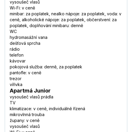
vysoušeč vlasů
Wi-Fi: v ceně
minibar: za poplatek, nealko nápoje: za poplatek, voda: v
ceně, alkoholické nápoje: za poplatek, občerstvení: za
poplatek, doplňování minibaru: denně
WC
hydromasážní vana
dešťová sprcha
rádio
telefon
kávovar
pokojová služba: denně, za poplatek
pantofle: v ceně
trezor
vířivka
Apartmá Junior
vysoušeč vlasů prádla
TV
klimatizace: v ceně, individuálně řízená
mikrovlnná trouba
župany: v ceně
vysoušeč vlasů