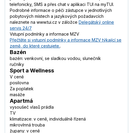
telefonicky, SMS a přes chat v aplikaci TUI na myTUI.
Podrobné informace o péči zástupce v jednotlivých
pobytových místech a jazykových požadavcích
naleznete na www.tui.cz v záložce
Delegátský online
servis 24/7
Vstupní podmínky a informace MZV
Přečtěte si vstupní podmínky a informace MZV týkající se
země, do které cestujete.
.
Bazén
bazén: venkovní, se sladkou vodou, slunečník
ručníky
Sport a Wellness
V ceně
posilovna
Za poplatek
masáže
Apartmá
vysoušeč vlasů prádla
TV
klimatizace: v ceně, individuálně řízená
mikrovlnná trouba
župany: v ceně