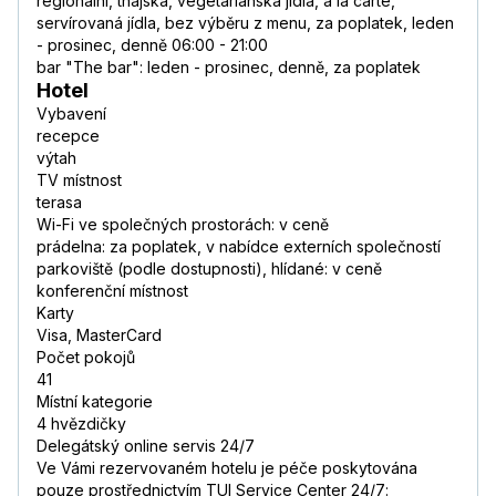
regionální, thajská, vegetariánská jídla, a la carte,
servírovaná jídla, bez výběru z menu, za poplatek, leden
- prosinec, denně 06:00 - 21:00
bar "The bar": leden - prosinec, denně, za poplatek
Hotel
Vybavení
recepce
výtah
TV místnost
terasa
Wi-Fi ve společných prostorách: v ceně
prádelna: za poplatek, v nabídce externích společností
parkoviště (podle dostupnosti), hlídané: v ceně
konferenční místnost
Karty
Visa, MasterCard
Počet pokojů
41
Místní kategorie
4 hvězdičky
Delegátský online servis 24/7
Ve Vámi rezervovaném hotelu je péče poskytována
pouze prostřednictvím TUI Service Center 24/7: