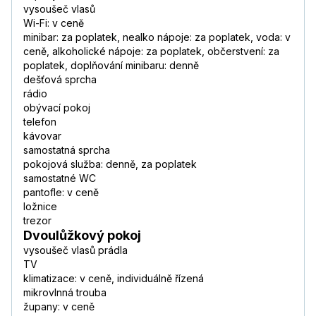
vysoušeč vlasů
Wi-Fi: v ceně
minibar: za poplatek, nealko nápoje: za poplatek, voda: v
ceně, alkoholické nápoje: za poplatek, občerstvení: za
poplatek, doplňování minibaru: denně
dešťová sprcha
rádio
obývací pokoj
telefon
kávovar
samostatná sprcha
pokojová služba: denně, za poplatek
samostatné WC
pantofle: v ceně
ložnice
trezor
Dvoulůžkový pokoj
vysoušeč vlasů prádla
TV
klimatizace: v ceně, individuálně řízená
mikrovlnná trouba
župany: v ceně