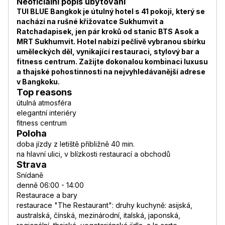
Neoficiální popis ubytování
TUI BLUE Bangkok je útulný hotel s 41 pokoji, který se
nachází na rušné křižovatce Sukhumvit a
Ratchadapisek, jen pár kroků od stanic BTS Asok a
MRT Sukhumvit. Hotel nabízí pečlivě vybranou sbírku
uměleckých děl, vynikající restauraci, stylový bar a
fitness centrum. Zažijte dokonalou kombinaci luxusu
a thajské pohostinnosti na nejvyhledávanější adrese
v Bangkoku.
Top reasons
útulná atmosféra
elegantní interiéry
fitness centrum
Poloha
doba jízdy z letiště přibližně 40 min.
na hlavní ulici, v blízkosti restaurací a obchodů
Strava
Snídaně
denně 06:00 - 14:00
Restaurace a bary
restaurace "The Restaurant": druhy kuchyně: asijská,
australská, čínská, mezinárodní, italská, japonská,