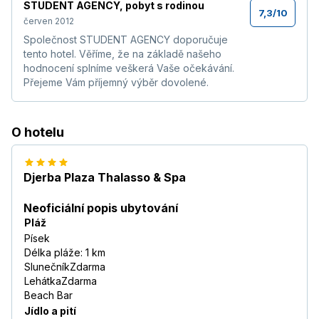
STUDENT AGENCY
,
pobyt s rodinou
7,3
/
10
červen 2012
Společnost STUDENT AGENCY doporučuje
tento hotel. Věříme, že na základě našeho
hodnocení splníme veškerá Vaše očekávání.
Přejeme Vám příjemný výběr dovolené.
O hotelu
Djerba Plaza Thalasso & Spa
Neoficiální popis ubytování
Pláž
Písek
Délka pláže: 1 km
SlunečníkZdarma
LehátkaZdarma
Beach Bar
Jídlo a pití