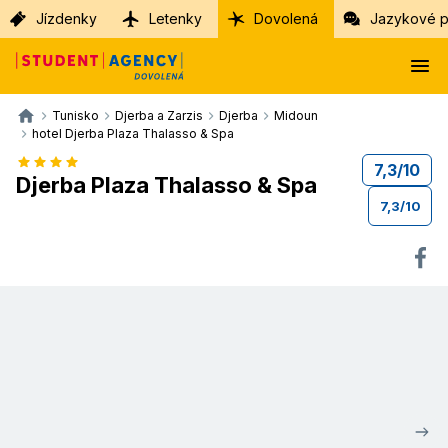
Jízdenky
Letenky
Dovolená
Jazykové p
Tunisko
Djerba a Zarzis
Djerba
Midoun
hotel Djerba Plaza Thalasso & Spa
7,3
/
10
Djerba Plaza Thalasso & Spa
7,3
/
10