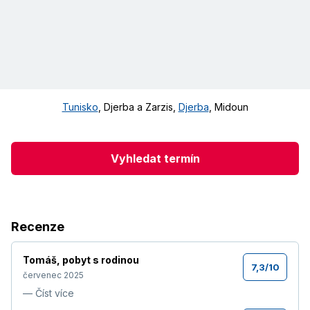
Tunisko
,
Djerba a Zarzis
,
Djerba
,
Midoun
Vyhledat termín
Recenze
Tomáš
,
pobyt s rodinou
7,3
/
10
červenec 2025
—
Číst více