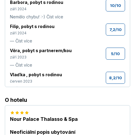
Barbora
,
pobyt s rodinou
10
/
10
září 2024
Nemělo chybu! :-)
Číst více
Filip
,
pobyt s rodinou
7,2
/
10
září 2024
—
Číst více
Věra
,
pobyt s partnerem/kou
5
/
10
září 2023
—
Číst více
Vlaďka
,
pobyt s rodinou
8,2
/
10
červen 2023
—
Číst více
Ladislav
,
pobyt s rodinou
O hotelu
8
/
10
duben 2023
—
Nour Palace Thalasso & Spa
Vi
,
pobyt s rodinou
5,8
/
10
září 2022
Neoficiální popis ubytování