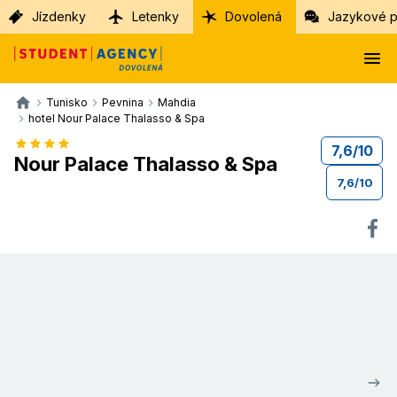
Jízdenky
Letenky
Dovolená
Jazykové p
Tunisko
Pevnina
Mahdia
hotel Nour Palace Thalasso & Spa
7,6
/
10
Nour Palace Thalasso & Spa
7,6
/
10