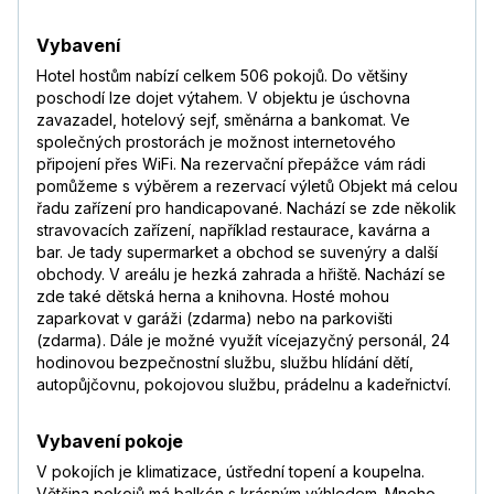
—
Daniel H.
Vybavení
,
pobyt s přáteli
7,6
/
10
říjen 2018
Hotel hostům nabízí celkem 506 pokojů. Do většiny
—
poschodí lze dojet výtahem. V objektu je úschovna
zavazadel, hotelový sejf, směnárna a bankomat. Ve
X
,
pobyt s rodinou
společných prostorách je možnost internetového
7,4
/
10
září 2018
připojení přes WiFi. Na rezervační přepážce vám rádi
—
pomůžeme s výběrem a rezervací výletů Objekt má celou
řadu zařízení pro handicapované. Nachází se zde několik
Veronika
,
pobyt s rodinou
stravovacích zařízení, například restaurace, kavárna a
8
/
10
červen 2018
bar. Je tady supermarket a obchod se suvenýry a další
—
Číst více
obchody. V areálu je hezká zahrada a hřiště. Nachází se
zde také dětská herna a knihovna. Hosté mohou
Veronika
zaparkovat v garáži (zdarma) nebo na parkovišti
7,6
/
10
červen 2018
(zdarma). Dále je možné využít vícejazyčný personál, 24
—
hodinovou bezpečnostní službu, službu hlídání dětí,
autopůjčovnu, pokojovou službu, prádelnu a kadeřnictví.
Eva
,
pobyt s partnerem/kou
7,5
/
10
září 2017
Vybavení pokoje
Celkově spokojenost,velký hotel,občas si
postojíte na jídlo,polovina klientely místní
V pokojích je klimatizace, ústřední topení a koupelna.
rodiny, ve zbytku převažují rusové.
Většina pokojů má balkón s krásným výhledem. Mnoho