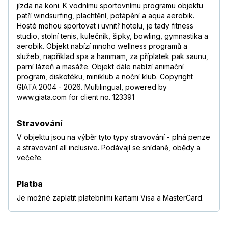
červen 2017
jízda na koni. K vodnímu sportovnímu programu objektu
patří windsurfing, plachtění, potápění a aqua aerobik.
Dovolena, ktera nemela chybu!
Hosté mohou sportovat i uvnitř hotelu, je tady fitness
Radka
,
pobyt s přáteli
studio, stolní tenis, kulečník, šipky, bowling, gymnastika a
8,4
/
10
červen 2017
aerobik. Objekt nabízí mnoho wellness programů a
služeb, například spa a hammam, za příplatek pak saunu,
—
parní lázeň a masáže. Objekt dále nabízí animační
Nikol
,
pobyt s rodinou
program, diskotéku, miniklub a noční klub. Copyright
8
/
10
srpen 2012
GIATA 2004 - 2026. Multilingual, powered by
www.giata.com for client no. 123391
—
Petra
,
pobyt s rodinou
8,3
/
10
Stravování
červen 2012
V objektu jsou na výběr tyto typy stravování - plná penze
Jelikož jsem v Tunisku a vlastně i v hotelu
a stravování all inclusive. Podávají se snídaně, obědy a
takové úrovně byla poprvé tak jsem byla
večeře.
nadšená (tedy až na jídlo pro malého syna).
Hotel je krásný, čistý, s milým personálem a
perfektními animátory (teda alespoň v našem
Platba
turnusu - od 4.6.2012). Pláž byla po mírném
Je možné zaplatit platebními kartami Visa a MasterCard.
upozornění zbavená naplavenin, hlídači se
starali aby nás neotravovali prodávající,
kousek bylo centrum plážových radovánek -