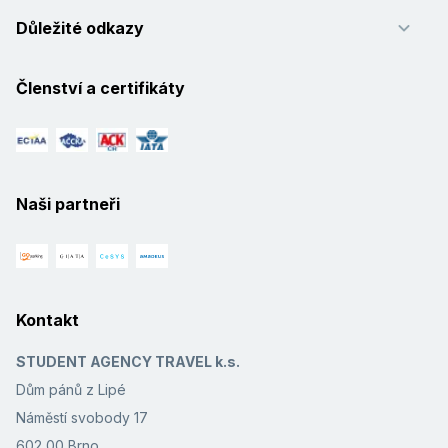
mohu doporučit. V případě vašich dotazů mi
Důležité odkazy
můžete napsat na mail: bilardos@seznam.cz
Číst více
Členství a certifikáty
Ladislav
,
pobyt s partnerem/kou
6,9
/
10
září 2012
Nádherná pláž a krásné koupání,proto jsme
se vrátili potřetí do Mahdie.U hotelu Nour
Palace na pláži akutní nedostatek slunečníků
a lehátek.
Číst více
Naši partneři
Soňa, Praha
,
pobyt s rodinou
8,3
/
10
září 2012
Tento hotel bych doporučila, naprosto
odpovídající ceně zájezdu. Určitě se zde
ještě vrátíme.
Číst více
Kontakt
Irena
,
pobyt s rodinou
5
/
10
STUDENT AGENCY TRAVEL k.s.
srpen 2012
Dům pánů z Lipé
Očekávala jsem od hotelu s 5-ti hvězdami
trochu víc. Vím, že v Africe nemůžete
Náměstí svobody 17
srovnávat s mezinárodnídním hodnocením.
602 00 Brno