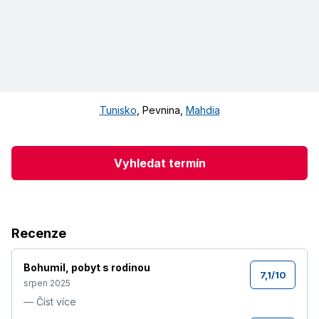
Tunisko
,
Pevnina
,
Mahdia
Vyhledat termín
Recenze
Bohumil
,
pobyt s rodinou
7,1
/
10
srpen 2025
—
Číst více