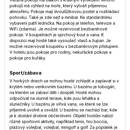
Nejkrásnější je ale
pokojů má výhled na moře, který vytváří příjemnou
moře,čisté,tyrkysové,dlouhá písečná pláž na
atmosféru. Pokoje mají dvoulůžkovou postel a rozkládací
procházky. Pláž v Mahdii je prý nejkrásnější v
pohovku. Také je zde sejf a minibar. Ke standardnímu
Tunisku,jen kvůli ní dovolenou v Mahdii
vybavení patří lednička. Na pokoji je telefon, televize a
doporučuji.
WiFi (zdarma). Je možné rezervovat bezbariérové
pokoje. V koupelnách je sprchový kout a vana. K
Barbora
,
pobyt s rodinou
dispozici mají hosté také vysoušeč vlasů a župan. Je
9,2
/
10
červenec 2017
možné rezervovat koupelnu s bezbariérovým přístupem.
—
V hotelu jsou pokoje pro rodiny, nekuřácké pokoje a
pokoje pro kuřáky.
Eva
,
pobyt s rodinou
8,5
/
10
červenec 2017
Sport/zábava
Byli jsme velmi spokojeni s cenou, prací CK,
V horkých dnech se mohou hosté zchladit a zaplavat si v
delegátem i animátorkou. Služby hotelu byly
krytém nebo venkovním bazénu. U bazénu je tobogán,
na odpovídající úrovni. Doporučujeme
na kterém se zabaví děti i dospělí. Hosté mohou
především pro rodiny s dětmi.
odpočívat na slunné terase, kde jsou lehátka a
Jiří
,
pobyt s rodinou
slunečníky. U bazénu je vířivá vana, ve které se lze
9,7
/
10
červenec 2017
příjemně uvolnit a osvěžit. U bazénu se nachází bar, kde
je k dostání drobné občerstvení. Objekt hostům nabízí
Destinaci i hotel všem doporučuji.
Číst více
různé sportovní aktivity, například tenis, hru boccia,
Tereza
,
pobyt s přáteli
plážový volejbal, volejbal, minigolf a golf. Za poplatek je
8
/
10