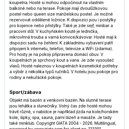
koupelna. Hosté si mohou odpočinout na vlastním
balkóně nebo na terase. Pokoje mají dvoulůžkovou
postel nebo queen size manželskou postel. Je možné
rezervovat oddělené ložnice. K dispozici jsou i postýlky
pro kojence nebo přistýlky. Také je zde sejf, minibar a
pracovní stůl. V kuchyňském koutě je lednička,
mikrovlnná trouba a varná konvice/kávovar. Hosté mají k
dispozici sadu na žehlení. K základnímu vybavení patří
připojení k internetu, telefon, televize a WiFi (zdarma).
Pro hosty je na pokoji připravena domácí obuv. V
koupelnách je sprchový kout a vana. Je zde vysoušeč
vlasů. Hosté naleznou v koupelnách kosmetické potřeby
a výběr z několika typů ručníků. V hotelu jsou pokoje pro
rodiny a nekuřácké pokoje.
Sport/zábava
Objekt má bazén a venkovní bazén. Na slunné terase
jsou lehátka a slunečníky. Volný čas zde hosté mohou
trávit různě, v nabídce je například jízda na kole/horském
kole, šipky, spa, sauna, parní lázeň a masáže. Je tady
také miniklub. Copyright GIATA 2004 - 2026. Multilingual,
powered by www.giata.com for client no. 123391