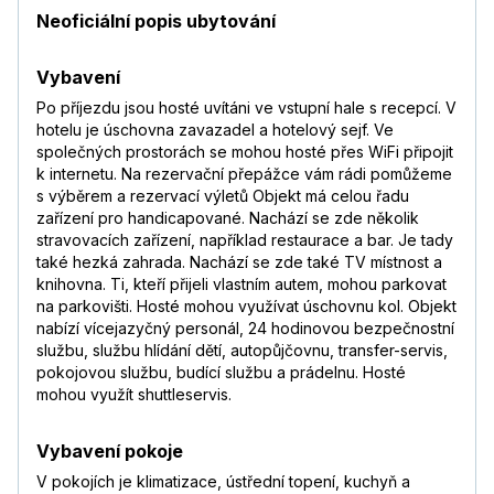
Neoficiální popis ubytování
Vybavení
Po příjezdu jsou hosté uvítáni ve vstupní hale s recepcí. V
hotelu je úschovna zavazadel a hotelový sejf. Ve
společných prostorách se mohou hosté přes WiFi připojit
k internetu. Na rezervační přepážce vám rádi pomůžeme
s výběrem a rezervací výletů Objekt má celou řadu
zařízení pro handicapované. Nachází se zde několik
stravovacích zařízení, například restaurace a bar. Je tady
také hezká zahrada. Nachází se zde také TV místnost a
knihovna. Ti, kteří přijeli vlastním autem, mohou parkovat
na parkovišti. Hosté mohou využívat úschovnu kol. Objekt
nabízí vícejazyčný personál, 24 hodinovou bezpečnostní
službu, službu hlídání dětí, autopůjčovnu, transfer-servis,
pokojovou službu, budící službu a prádelnu. Hosté
mohou využít shuttleservis.
Vybavení pokoje
V pokojích je klimatizace, ústřední topení, kuchyň a