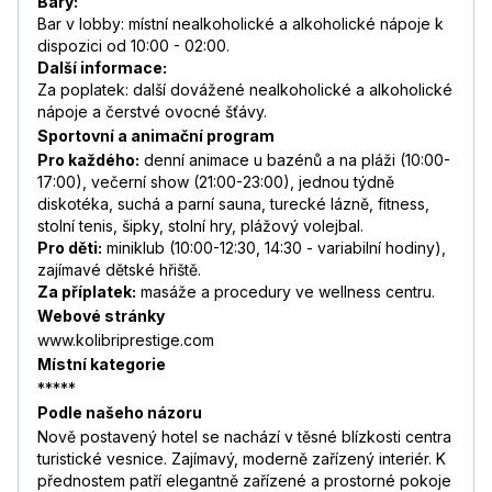
Bary:
Bar v lobby: místní nealkoholické a alkoholické nápoje k
dispozici od 10:00 - 02:00.
Další informace:
Za poplatek: další dovážené nealkoholické a alkoholické
nápoje a čerstvé ovocné šťávy.
Sportovní a animační program
Pro každého:
denní animace u bazénů a na pláži (10:00-
17:00), večerní show (21:00-23:00), jednou týdně
diskotéka, suchá a parní sauna, turecké lázně, fitness,
stolní tenis, šipky, stolní hry, plážový volejbal.
Pro děti:
miniklub (10:00-12:30, 14:30 - variabilní hodiny),
zajímavé dětské hřiště.
Za příplatek:
masáže a procedury ve wellness centru.
Webové stránky
www.kolibriprestige.com
Místní kategorie
*****
Podle našeho názoru
Nově postavený hotel se nachází v těsné blízkosti centra
turistické vesnice. Zajímavý, moderně zařízený interiér. K
přednostem patří elegantně zařízené a prostorné pokoje