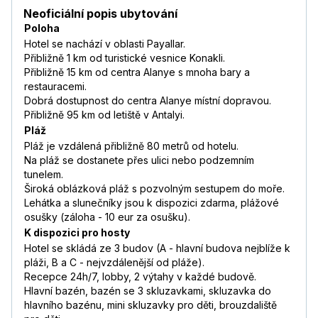
Neoficiální popis ubytování
Poloha
Hotel se nachází v oblasti Payallar.
Přibližně 1 km od turistické vesnice Konakli.
Přibližně 15 km od centra Alanye s mnoha bary a
restauracemi.
Dobrá dostupnost do centra Alanye místní dopravou.
Přibližně 95 km od letiště v Antalyi.
Pláž
Pláž je vzdálená přibližně 80 metrů od hotelu.
Na pláž se dostanete přes ulici nebo podzemním
tunelem.
Široká oblázková pláž s pozvolným sestupem do moře.
Lehátka a slunečníky jsou k dispozici zdarma, plážové
osušky (záloha - 10 eur za osušku).
K dispozici pro hosty
Hotel se skládá ze 3 budov (A - hlavní budova nejblíže k
pláži, B a C - nejvzdálenější od pláže).
Recepce 24h/7, lobby, 2 výtahy v každé budově.
Hlavní bazén, bazén se 3 skluzavkami, skluzavka do
hlavního bazénu, mini skluzavky pro děti, brouzdaliště