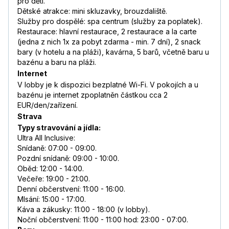
pro děti.
Dětské atrakce: mini skluzavky, brouzdaliště.
Služby pro dospělé: spa centrum (služby za poplatek).
Restaurace: hlavní restaurace, 2 restaurace a la carte
(jedna z nich 1x za pobyt zdarma - min. 7 dní), 2 snack
bary (v hotelu a na pláži), kavárna, 5 barů, včetně baru u
bazénu a baru na pláži.
Internet
V lobby je k dispozici bezplatné Wi-Fi. V pokojích a u
bazénu je internet zpoplatněn částkou cca 2
EUR/den/zařízení.
Strava
Typy stravování a jídla:
Ultra All Inclusive:
Snídaně: 07:00 - 09:00.
Pozdní snídaně: 09:00 - 10:00.
Oběd: 12:00 - 14:00.
Večeře: 19:00 - 21:00.
Denní občerstvení: 11:00 - 16:00.
Mlsání: 15:00 - 17:00.
Káva a zákusky: 11:00 - 18:00 (v lobby).
Noční občerstvení: 11:00 - 11:00 hod: 23:00 - 07:00.