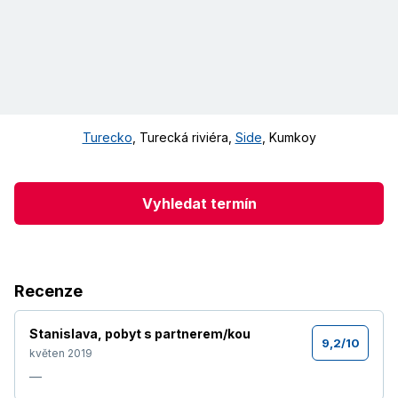
Turecko
,
Turecká riviéra
,
Side
,
Kumkoy
Vyhledat termín
Recenze
Stanislava
,
pobyt s partnerem/kou
9,2
/
10
květen 2019
—