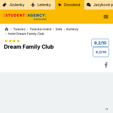
Jízdenky
Letenky
Dovolená
Jazykové p
Turecko
Turecká riviéra
Side
Kumkoy
hotel Dream Family Club
9,2
/
10
Dream Family Club
9,2
/
10