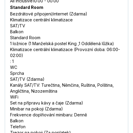
All Inclusive10:00 - 00:00
Standard Room
Bezdrátové připojení/internet (Zdarma)
Klimatizace centrální klimatizace
SAT/TV
Balkon
Standard Room
1 ložnice (1 Manželská postel King ,1 Oddělená lůžka)
Klimatizace centrální klimatizace (Provozní doba: 06:00-
02:00)
: 1
WC
Sprcha
SAT/TV (Zdarma)
Kanály SAT/TV: Turečtina, Němčina, Ruština, Polština,
Angličtina, Nizozemština
WiFi
Set na přípravu kávy a čaje (Zdarma)
Minibar na pokoji (Zdarma)
Frekvence doplňování minibaru: Denně
Balkon
Telefon
Trezor na pokoji (Za poplatek)