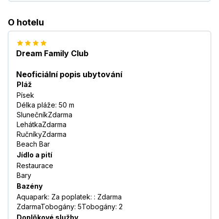
O hotelu
Dream Family Club
Neoficiální popis ubytování
Pláž
Písek
Délka pláže: 50 m
SlunečníkZdarma
LehátkaZdarma
RučníkyZdarma
Beach Bar
Jídlo a pití
Restaurace
Bary
Bazény
Aquapark: Za poplatek: : Zdarma
ZdarmaTobogány: 5Tobogány: 2
Doplňkové služby