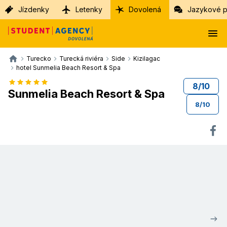
Jízdenky
Letenky
Dovolená
Jazykové p
Turecko
Turecká riviéra
Side
Kizilagac
hotel Sunmelia Beach Resort & Spa
8
/
10
Sunmelia Beach Resort & Spa
8
/
10