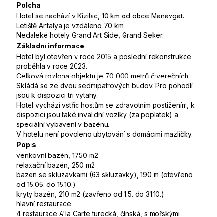
Poloha
Hotel se nachází v Kizilac, 10 km od obce Manavgat.
Letiště Antalya je vzdáleno 70 km.
Nedaleké hotely Grand Art Side, Grand Seker.
Základní informace
Hotel byl otevřen v roce 2015 a poslední rekonstrukce
proběhla v roce 2023.
Celková rozloha objektu je 70 000 metrů čtverečních.
Skládá se ze dvou sedmipatrových budov. Pro pohodlí
jsou k dispozici tři výtahy.
Hotel vychází vstříc hostům se zdravotním postižením, k
dispozici jsou také invalidní vozíky (za poplatek) a
speciální vybavení v bazénu.
V hotelu není povoleno ubytování s domácími mazlíčky.
Popis
venkovní bazén, 1750 m2
relaxační bazén, 250 m2
bazén se skluzavkami (63 skluzavky), 190 m (otevřeno
od 15.05. do 15.10.)
krytý bazén, 210 m2 (zavřeno od 1.5. do 31.10.)
hlavní restaurace
4 restaurace A'la Carte turecká, čínská, s mořskými