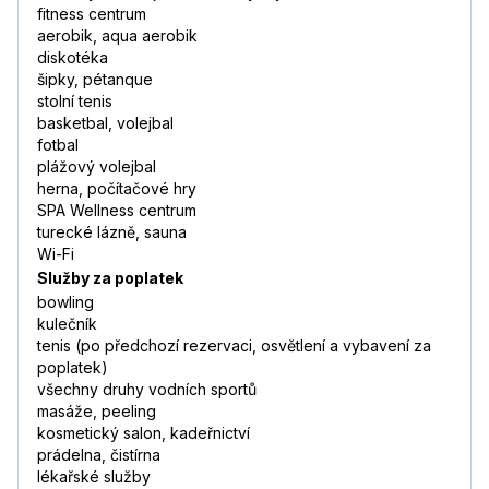
fitness centrum
aerobik, aqua aerobik
diskotéka
šipky, pétanque
stolní tenis
basketbal, volejbal
fotbal
plážový volejbal
herna, počítačové hry
SPA Wellness centrum
turecké lázně, sauna
Wi-Fi
Služby za poplatek
bowling
kulečník
tenis (po předchozí rezervaci, osvětlení a vybavení za
poplatek)
všechny druhy vodních sportů
masáže, peeling
kosmetický salon, kadeřnictví
prádelna, čistírna
lékařské služby