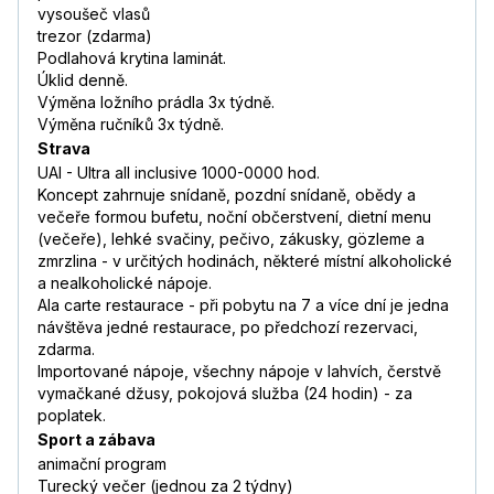
vysoušeč vlasů
trezor (zdarma)
Podlahová krytina laminát.
Úklid denně.
Výměna ložního prádla 3x týdně.
Výměna ručníků 3x týdně.
Strava
UAI - Ultra all inclusive 1000-0000 hod.
Koncept zahrnuje snídaně, pozdní snídaně, obědy a
večeře formou bufetu, noční občerstvení, dietní menu
(večeře), lehké svačiny, pečivo, zákusky, gözleme a
zmrzlina - v určitých hodinách, některé místní alkoholické
a nealkoholické nápoje.
Ala carte restaurace - při pobytu na 7 a více dní je jedna
návštěva jedné restaurace, po předchozí rezervaci,
zdarma.
Importované nápoje, všechny nápoje v lahvích, čerstvě
vymačkané džusy, pokojová služba (24 hodin) - za
poplatek.
Sport a zábava
animační program
Turecký večer (jednou za 2 týdny)