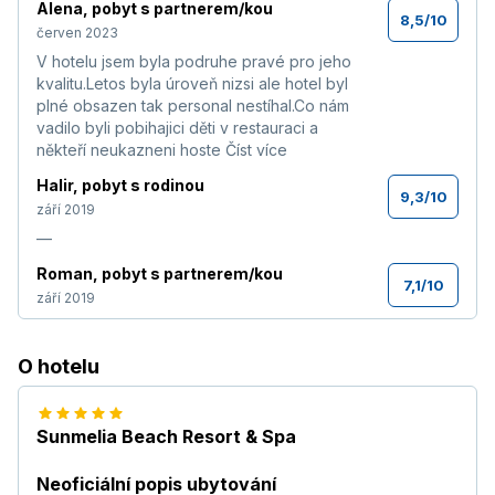
Alena
,
pobyt s partnerem/kou
8,5
/
10
červen 2023
V hotelu jsem byla podruhe pravé pro jeho
kvalitu.Letos byla úroveň nizsi ale hotel byl
plné obsazen tak personal nestíhal.Co nám
vadilo byli pobihajici děti v restauraci a
někteří neukazneni hoste
Číst více
Halir
,
pobyt s rodinou
9,3
/
10
září 2019
—
Roman
,
pobyt s partnerem/kou
7,1
/
10
září 2019
—
Danča
,
pobyt s rodinou
O hotelu
5,4
/
10
květen 2018
Tento hotel nás velmi zklamal,90% je ruská
Sunmelia Beach Resort & Spa
klientela.Personál nestíhá jak v jídelně tak při
uklidu WC u bazénů a na pláži.
Číst více
Neoficiální popis ubytování