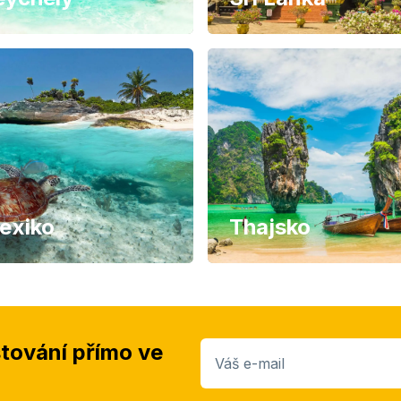
exiko
Thajsko
stování přímo ve
Váš e-mail