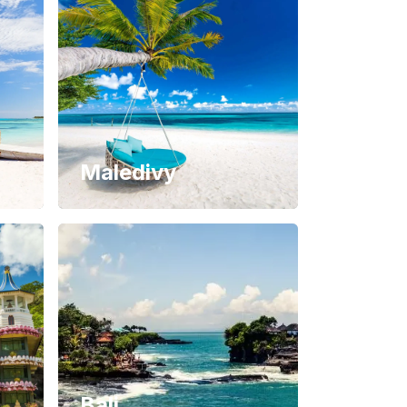
Maledivy
Bali