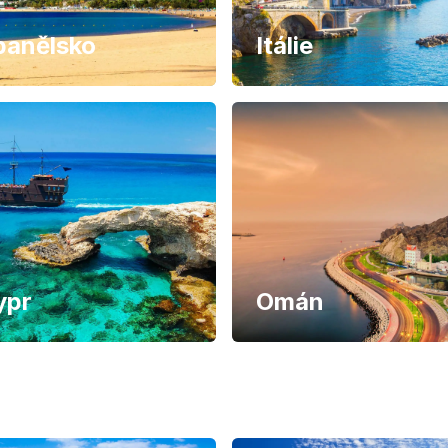
panělsko
Itálie
ypr
Omán