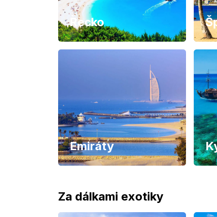
Řecko
Š
Emiráty
K
Za dálkami exotiky