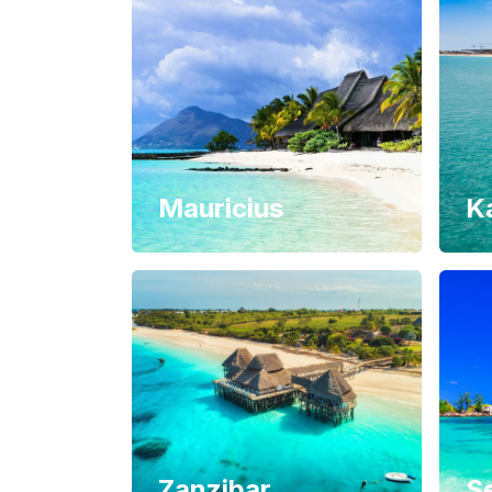
Mauricius
K
Zanzibar
S