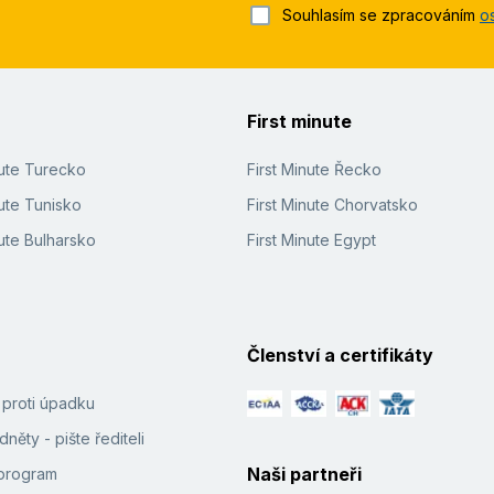
Souhlasím se zpracováním
o
First minute
nute Turecko
First Minute Řecko
ute Tunisko
First Minute Chorvatsko
ute Bulharsko
First Minute Egypt
Členství a certifikáty
í proti úpadku
něty - pište řediteli
Naši partneři
e program