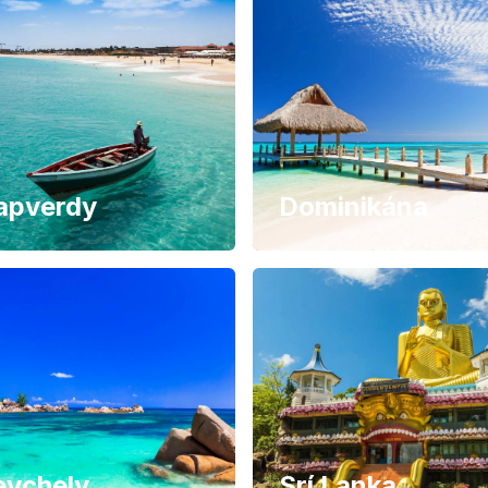
apverdy
Dominikána
eychely
Srí Lanka