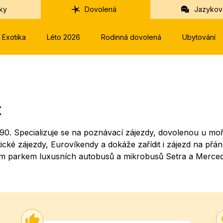
ky
Dovolená
Jazykov
Exotika
Léto 2026
Rodinná dovolená
Ubytování
x
0. Specializuje se na poznávací zájezdy, dovolenou u moř
tické zájezdy, Eurovíkendy a dokáže zařídit i zájezd na přán
ým parkem luxusních autobusů a mikrobusů Setra a Merced