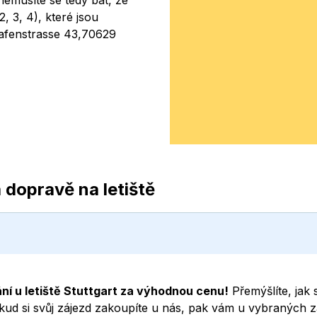
 nemusíte se tedy bát, že
2, 3, 4), které jsou
hafenstrasse 43,70629
 dopravě na letiště
ní u letiště Stuttgart za výhodnou cenu!
Přemýšlíte, jak 
okud si svůj zájezd zakoupíte u nás, pak vám u vybraných