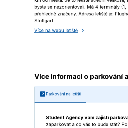
km od města. Je to letiště střední velikosti,
byste se nezorientovali. Má 4 terminály (1, 
přehledně značeny. Adresa letiště je: Flug
Stuttgart
Více na webu letiště
Více informací o parkování a
Parkování na letišti
Student Agency vám zajistí parková
zaparkovat a co vás to bude stát? P