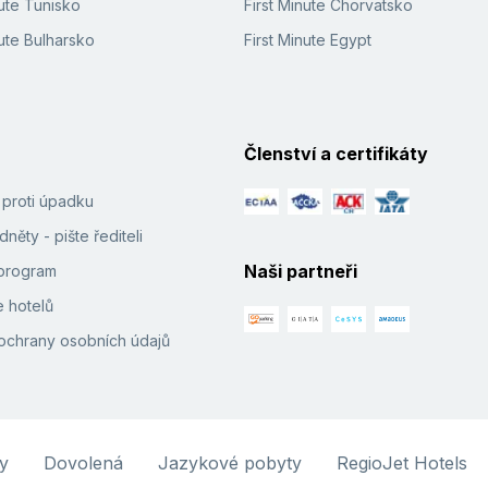
ute Tunisko
First Minute Chorvatsko
ute Bulharsko
First Minute Egypt
Členství a certifikáty
í proti úpadku
něty - pište řediteli
Naši partneři
e program
 hotelů
ochrany osobních údajů
y
Dovolená
Jazykové pobyty
RegioJet Hotels