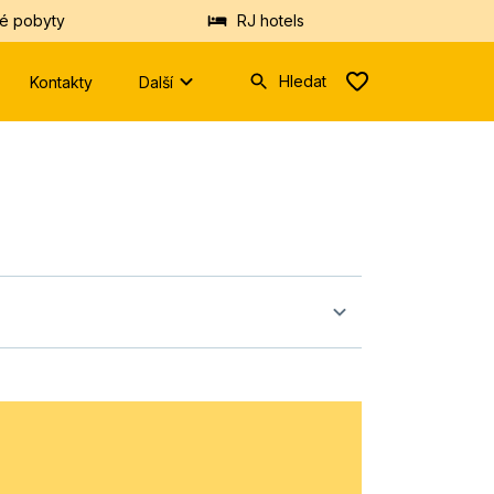
é pobyty
RJ hotels
Hledat
Kontakty
Další
Zadejte
prosím
minimálně
tři
znaky.
Vyhledáme
Vám
hotely
nebo
destinace
z
databáze.