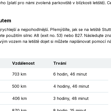
(platí pro námi zvolená parkoviště v blízkosti letiště). C
autem
ychlejší a nejpohodlnější. Přemýšlíte, jak se na letiště Stu
ete použitím silnic A8 (exit no. 53) nebo B27. Následujte zn
vým vozem na letiště dojet si můžete naplánovat pomocí nást
Vzdálenost
Trvání
703 km
6 hodin, 46 minut
500 km
4 hodiny, 46 minut
406 km
3 hodiny, 48 minut
870 km
8 hodin, 25 minut