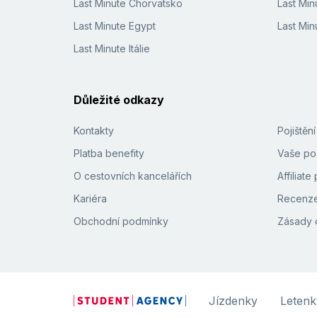
Last Minute Chorvatsko
Last Min
Last Minute Egypt
Last Min
Last Minute Itálie
Důležité odkazy
Kontakty
Pojištěn
Platba benefity
Vaše pod
O cestovních kancelářích
Affiliat
Kariéra
Recenze
Obchodní podmínky
Zásady 
Jízdenky
Letenk