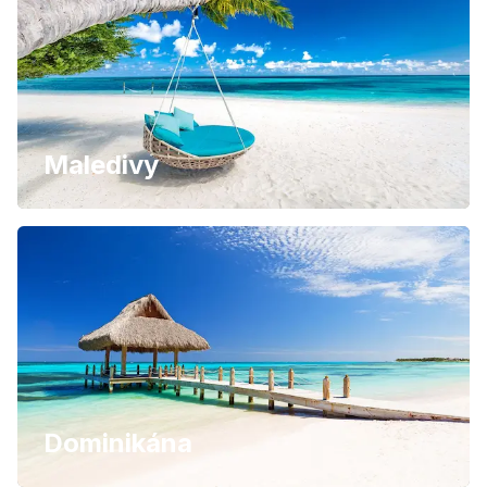
Maledivy
Dominikána