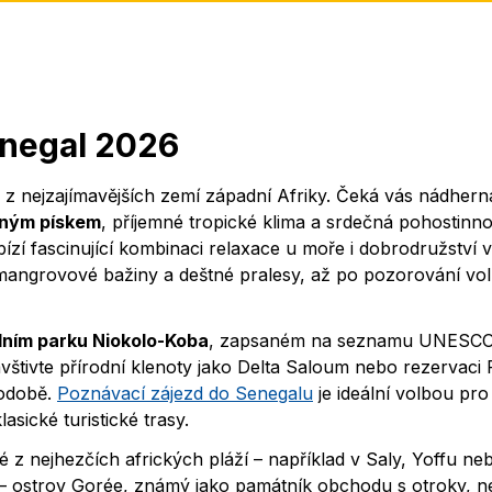
enegal 2026
z nejzajímavějších zemí západní Afriky. Čeká vás nádhern
mným pískem
, příjemné tropické klima a srdečná pohostinno
ízí fascinující kombinaci relaxace u moře i dobrodružství v
 mangrovové bažiny a deštné pralesy, až po pozorování vo
odním parku Niokolo-Koba
, zapsaném na seznamu UNESCO
avštivte přírodní klenoty jako Delta Saloum nebo rezervaci
podobě.
Poznávací zájezd do Senegalu
je ideální volbou pro 
asické turistické trasy.
ré z nejhezčích afrických pláží – například v Saly, Yoffu ne
– ostrov Gorée, známý jako památník obchodu s otroky, 