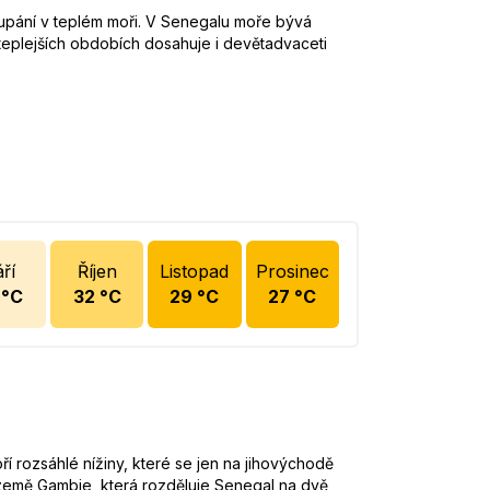
oupání v teplém moři. V Senegalu moře bývá
jteplejších obdobích dosahuje i devětadvaceti
ří
Říjen
Listopad
Prosinec
°C
32
°C
29
°C
27
°C
ří rozsáhlé nížiny, které se jen na jihovýchodě
á země Gambie, která rozděluje Senegal na dvě