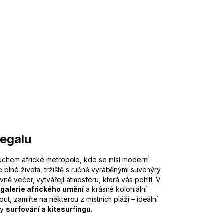
negalu
ruchem africké metropole, kde se mísí moderní
lice plné života, tržiště s ručně vyráběnými suvenýry
avně večer, vytvářejí atmosféru, která vás pohltí. V
,
galerie afrického umění
a krásné koloniální
ut, zamiřte na některou z místních pláží – ideální
ky
surfování a kitesurfingu
.