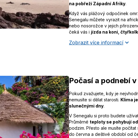
na pobřeží Západní Afriky
.
Když vás plážový odpočinek omrz
Senegalu můžete vyrazit na africké
nebo nosorožce v jejich přirozen
čeká vás i
jízda na koni, čtyřko
Zobrazit více informací
Počasí a podnebí v
Pokud zvažujete, kdy je nejvhodn
nemusíte si dělat starosti.
Klima j
slunečnými dny
.
V Senegalu si proto budete užíva
Průměrné
teploty se pohybují od
podzim. Přesto ale musíte počítat s
do června a deštivé období od če