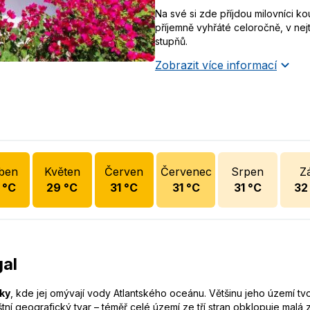
Na své si zde příjdou milovníci k
příjemně vyhřáté celoročně, v ne
stupňů.
Zobrazit více informací
ben
Květen
Červen
Červenec
Srpen
Zá
°C
29
°C
31
°C
31
°C
31
°C
32
gal
iky
, kde jej omývají vody Atlantského oceánu. Většinu jeho území tvo
štní geografický tvar – téměř celé území ze tří stran obklopuje mal