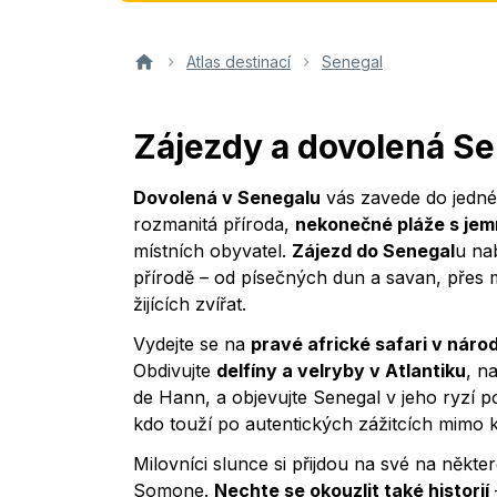
Atlas destinací
Senegal
Zájezdy a dovolená S
Dovolená v Senegalu
vás zavede do jedné 
rozmanitá příroda,
nekonečné pláže s je
místních obyvatel.
Zájezd do Senegal
u nab
přírodě – od písečných dun a savan, přes
žijících zvířat.
Vydejte se na
pravé africké safari v nár
Obdivujte
delfíny a velryby v Atlantiku
, n
de Hann, a objevujte Senegal v jeho ryzí 
kdo touží po autentických zážitcích mimo kl
Milovníci slunce si přijdou na své na někte
Somone.
Nechte se okouzlit také historií