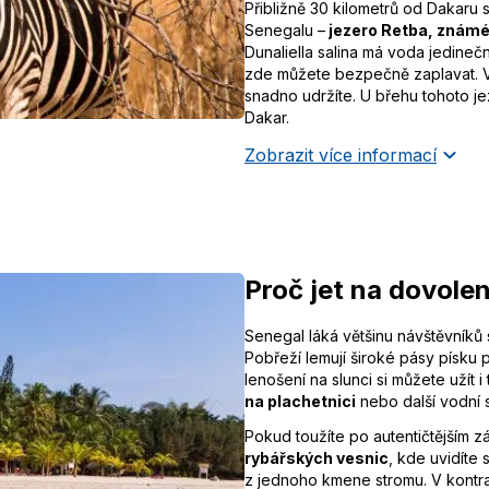
Přibližně 30 kilometrů od Dakaru 
Senegalu –
jezero Retba, známé
Dunaliella salina má voda jedineč
zde můžete bezpečně zaplavat. Vy
snadno udržíte. U břehu tohoto jez
Dakar.
Zobrazit více informací
Proč jet na dovole
Senegal láká většinu návštěvníků
Pobřeží lemují široké pásy písku
lenošení na slunci si můžete užít 
na plachetnici
nebo další vodní s
Pokud toužíte po autentičtějším z
rybářských vesnic
, kde uvidíte
z jednoho kmene stromu. V kontra