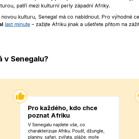
turou, patří mezi kulturní perly západní Afriky.
bo novou kulturu, Senegal má co nabídnout. Pro výhodné c
al
last minute
– zažijte Afriku jinak a ušetřete přitom na záži
á v Senegalu?
Pro každého, kdo chce
poznat Afriku
V Senegalu najdete vše, co
charakterizuje Afriku. Poušť, džungle,
planiny, safari, zvířata, pláže, moře