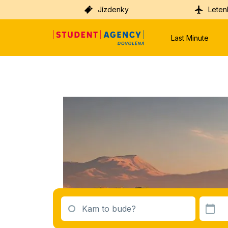
Jízdenky
Leten
Last Minute
Kam to bude?