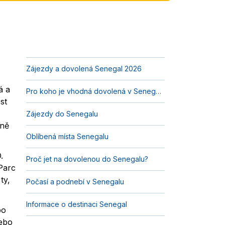
Zájezdy a dovolená Senegal 2026
á a
Pro koho je vhodná dovolená v Senegalu?
st
Zájezdy do Senegalu
lně
Oblíbená místa Senegalu
.
Proč jet na dovolenou do Senegalu?
 Parc
ty,
Počasí a podnebí v Senegalu
Informace o destinaci Senegal
bo
nebo