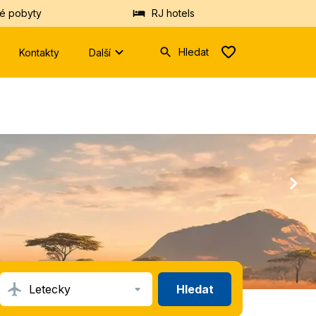
é pobyty
RJ hotels
Hledat
Kontakty
Další
Zadejte
prosím
minimálně
tři
znaky.
Vyhledáme
Vám
hotely
nebo
destinace
z
databáze.
Hledat
Letecky