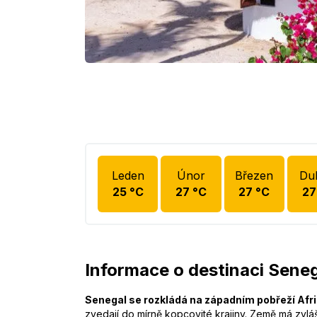
Leden
Únor
Březen
Du
25
°C
27
°C
27
°C
27
Informace o destinaci Sene
Senegal se rozkládá na západním pobřeží Afr
zvedají do mírně kopcovité krajiny. Země má zvlá