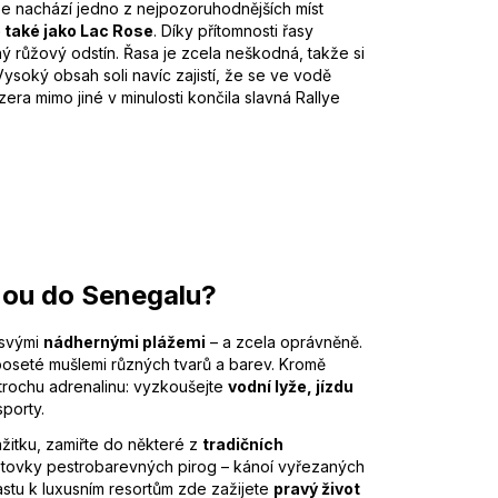
se nachází jedno z nejpozoruhodnějších míst
 také jako Lac Rose
. Díky přítomnosti řasy
ný růžový odstín. Řasa je zcela neškodná, takže si
soký obsah soli navíc zajistí, že se ve vodě
era mimo jiné v minulosti končila slavná Rallye
nou do Senegalu?
 svými
nádhernými plážemi
– a zcela oprávněně.
 poseté mušlemi různých tvarů a barev. Kromě
i trochu adrenalinu: vyzkoušejte
vodní lyže, jízdu
porty.
ážitku, zamiřte do některé z
tradičních
 stovky pestrobarevných pirog – kánoí vyřezaných
stu k luxusním resortům zde zažijete
pravý život