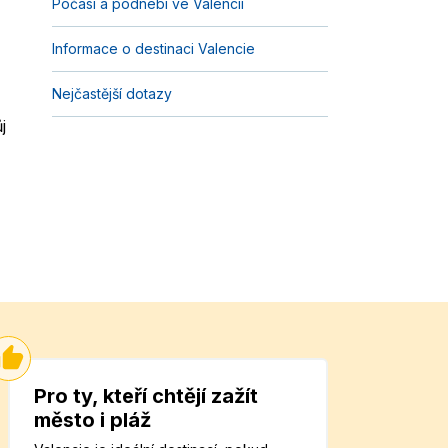
Počasí a podnebí ve Valencii
Informace o destinaci Valencie
Nejčastější dotazy
j
Pro ty, kteří chtějí zažít
město i pláž