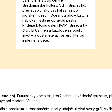
Valencie je živým centrem
středomořské kultury. Od místních trhů,
přes svátky jako Las Fallas, až po
mořské muzeum Oceanogràfic – kulturní
nabídka města je opravdu pestrá.
Přidejte k tomu galerii IVAM, street art v
čtvrti El Carmen a každodenní pouliční
život – a dostanete atmosféru, kterou
jinde nenajdete.
Ciencias).
Futuristický komplex, který zahrnuje vědecké muzeum, pla
 symbol moderní Valencie.
ála s barokními a renesančními prvky údajně ukrývá svatý grál. Vyšlá