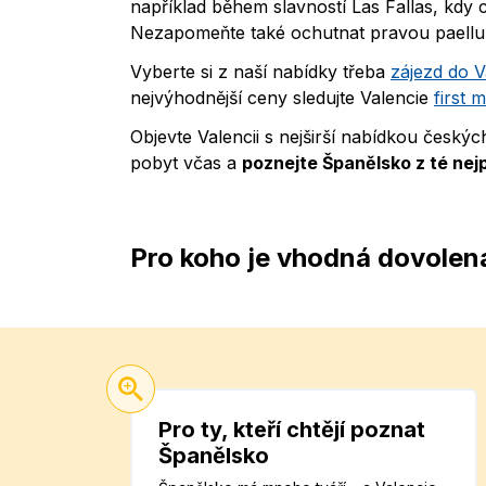
například během slavností Las Fallas, kdy
Nezapomeňte také ochutnat pravou paellu,
Vyberte si z naší nabídky třeba
zájezd do Va
nejvýhodnější ceny sledujte Valencie
first 
Objevte Valencii s nejširší nabídkou český
pobyt včas a
poznejte Španělsko z té nej
Pro koho je vhodná dovolená
Pro ty, kteří chtějí poznat
Španělsko