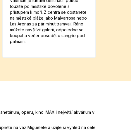
Valencie je ideální destinací, pokud
toužíte po městské dovolené s
přístupem k moři. Z centra se dostanete
na městské pláže jako Malvarrosa nebo
Las Arenas za pár minut tramvají. Ráno
můžete navštívit galerii, odpoledne se
koupat a večer posedět u sangríe pod
palmami.
netárium, operu, kino IMAX i největší akvárium v
pněte na věž Miguelete a užijte si výhled na celé