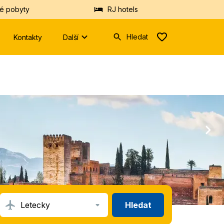
é pobyty
RJ hotels
Hledat
Kontakty
Další
Zadejte
prosím
minimálně
tři
znaky.
Vyhledáme
Vám
hotely
nebo
destinace
z
databáze.
Hledat
Letecky