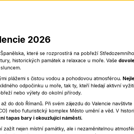
lencie 2026
ě Španělska, které se rozprostírá na pobřeží Středozemníh
ktury, historických památek a relaxace u moře. Vaše
dovol
i sluncem.
čnými plážemi s čistou vodou a pohodovou atmosférou.
Nejl
lidného odpočinku u moře, tak ty, kteří hledají aktivní vyžit
řeží nebo výlety do okolní přírody.
 až do dob Římanů. Při svém zájezdu do Valencie navštivte
SCO) nebo futuristický komplex Město umění a věd. V histo
ní tapas bary i okouzlující náměstí.
zažít nejen místní památky, ale i nezaměnitelnou atmosfé