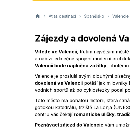
Atlas destinací
Španělsko
Valencie
Zájezdy a dovolená Va
Vítejte ve Valencii
, třetím největším měst
a nabízí jedinečné spojení moderní archite
Valencii bude naplněná zážitky
, chutěmi 
Valencie je proslulá svými dlouhými píse
dovolená ve Valencii
potěší jak milovníky k
vodních sportů až po cyklostezky podél pob
Toto město má bohatou historii, která sahá
gotickou katedrálu, tržiště La Lonja (UNE
centru vás čekají
romantické uličky, tradič
Poznávací zájezd do Valencie
vám umožní 