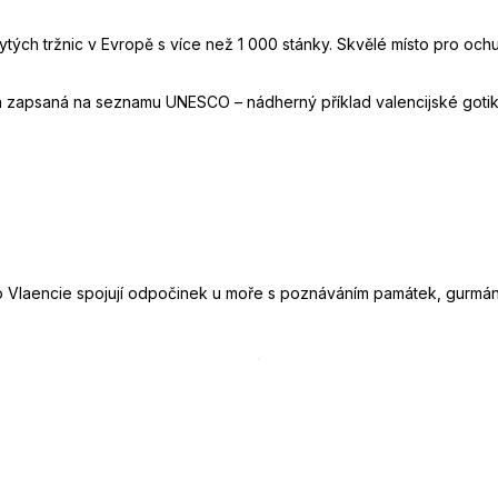
tých tržnic v Evropě s více než 1 000 stánky. Skvělé místo pro ochut
zapsaná na seznamu UNESCO – nádherný příklad valencijské gotik
o Vlaencie spojují odpočinek u moře s poznáváním památek, gurmán