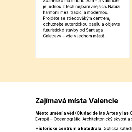
Španělsko má mnoho tváří – a Valencie
je jednou z těch nejbarevnějších. Nabízí
harmonii mezi tradicí a modernou.
Projděte se středověkým centrem,
ochutnejte autentickou paellu a objevte
futuristické stavby od Santiaga
Calatravy – vše v jednom městě.
Zajímavá místa Valencie
Město umění a věd (Ciudad de las Artes y las 
Evropě – Oceanogràfic. Architektonický skvost a
Historické centrum a katedrála.
Gotická katedr