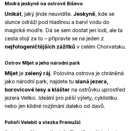
Modrá jeskyně na ostrově Biševo
Unikát
, jaký jinde neuvidíte.
Jeskyně
, kde se
slunce odráží pod hladinou a barví vodu do
magické modře. Dá se sem dostat jen lodí, ale ta
cesta stojí za to – připravte se na jeden z
nejfotogeničtějších zážitků
v celém Chorvatsku.
Ostrov Mljet a jeho národní park
Mljet
je
zelený ráj
. Polovina ostrova je chráněná
jako národní park, najdete tu
slaná jezera,
borovicové lesy a klášter
na ostrůvku uprostřed
jezera Veliko. Ideální pro pěší výlety, cyklistiku
nebo jen klidné rozjímání daleko od davů.
Pohoří Velebit a stezka Premužić