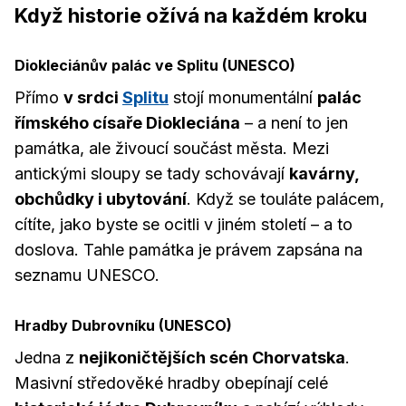
Když historie ožívá na každém kroku
Diokleciánův palác ve Splitu (UNESCO)
Přímo
v srdci
Splitu
stojí monumentální
palác
římského císaře Diokleciána
– a není to jen
památka, ale živoucí součást města. Mezi
antickými sloupy se tady schovávají
kavárny,
obchůdky i ubytování
. Když se touláte palácem,
cítíte, jako byste se ocitli v jiném století – a to
doslova. Tahle památka je právem zapsána na
seznamu UNESCO.
Hradby Dubrovníku (UNESCO)
Jedna z
nejikoničtějších scén Chorvatska
.
Masivní středověké hradby obepínají celé