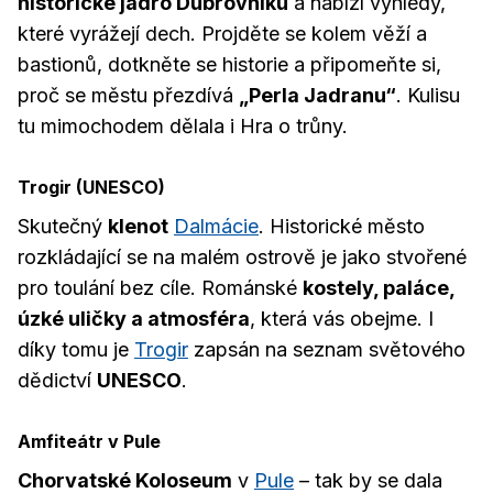
historické jádro Dubrovníku
a nabízí výhledy,
které vyrážejí dech. Projděte se kolem věží a
bastionů, dotkněte se historie a připomeňte si,
proč se městu přezdívá
„Perla Jadranu“
. Kulisu
tu mimochodem dělala i Hra o trůny.
Trogir (UNESCO)
Skutečný
klenot
Dalmácie
. Historické město
rozkládající se na malém ostrově je jako stvořené
pro toulání bez cíle. Románské
kostely, paláce,
úzké uličky a atmosféra
, která vás obejme. I
díky tomu je
Trogir
zapsán na seznam světového
dědictví
UNESCO
.
Amfiteátr v Pule
Chorvatské Koloseum
v
Pule
– tak by se dala