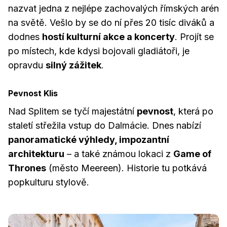
nazvat jedna z nejlépe zachovalých římských arén
na světě. Vešlo by se do ní přes 20 tisíc diváků a
dodnes
hostí kulturní akce a koncerty
. Projít se
po místech, kde kdysi bojovali gladiátoři, je
opravdu
silný zážitek
.
Pevnost Klis
Nad Splitem se tyčí majestátní
pevnost
, která po
staletí střežila vstup do Dalmácie. Dnes nabízí
panoramatické výhledy, impozantní
architekturu
– a také známou lokaci z
Game of
Thrones
(město Meereen). Historie tu potkává
popkulturu stylově.