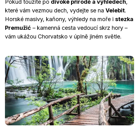
Pokud toužíte po
divoké přírodě a výhledech
,
které vám vezmou dech, vydejte se na
Velebit
.
Horské masivy, kaňony, výhledy na moře i
stezka
Premužić
– kamenná cesta vedoucí skrz hory –
vám ukážou Chorvatsko v úplně jiném světle.