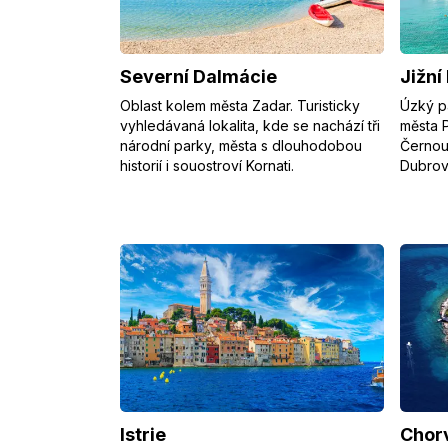
Severní Dalmácie
Jižní
Oblast kolem města Zadar. Turisticky
Úzký p
vyhledávaná lokalita, kde se nachází tři
města 
národní parky, města s dlouhodobou
Černou
historií i souostroví Kornati.
Dubrov
Istrie
Chor