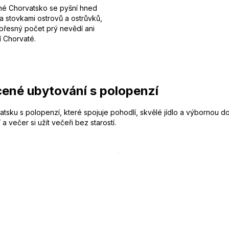
né Chorvatsko se pyšní hned
a stovkami ostrovů a ostrůvků,
 přesný počet prý nevědí ani
í Chorvaté.
ené ubytování s polopenzí
sku s polopenzí, které spojuje pohodlí, skvělé jídlo a výbornou do
 večer si užít večeři bez starostí.