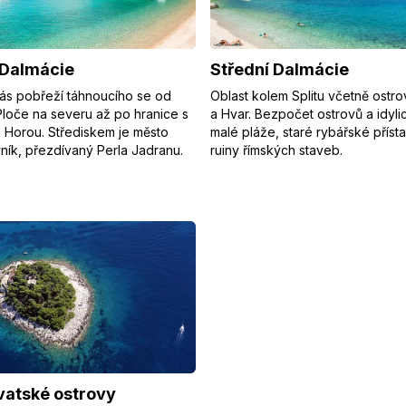
 Dalmácie
Střední Dalmácie
ás pobřeží táhnoucího se od
Oblast kolem Splitu včetně ostro
Ploče na severu až po hranice s
a Hvar. Bezpočet ostrovů a idyli
 Horou. Střediskem je město
malé pláže, staré rybářské přísta
ník, přezdívaný Perla Jadranu.
ruiny římských staveb.
vatské ostrovy