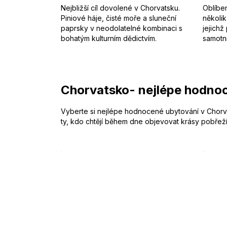
Nejbližší cíl dovolené v Chorvatsku.
Oblíbe
Piniové háje, čisté moře a sluneční
několik
paprsky v neodolatelné kombinaci s
jejichž
bohatým kulturním dědictvím.
samotn
Chorvatsko- nejlépe hodnoc
Vyberte si nejlépe hodnocené ubytování v Chorvat
ty, kdo chtějí během dne objevovat krásy pobřeží a