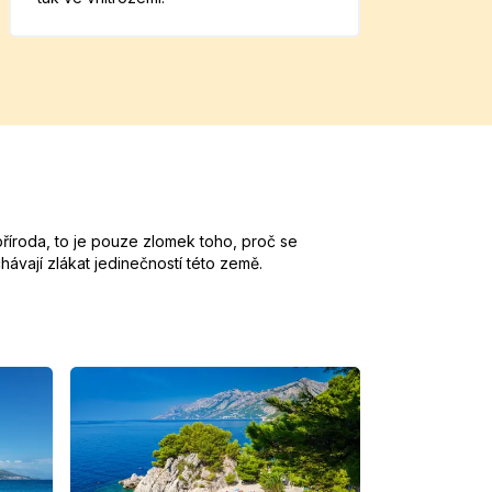
příroda, to je pouze zlomek toho, proč se
chávají zlákat jedinečností této země.