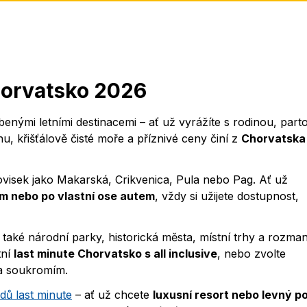
horvatsko 2026
líbenými letními destinacemi – ať už vyrážíte s rodinou, part
, křišťálově čisté moře a příznivé ceny činí z
Chorvatska
visek jako Makarská, Crikvenica, Pula nebo Pag. Ať už
m nebo po vlastní ose autem
, vždy si užijete dostupnost,
 také národní parky, historická města, místní trhy a rozman
tní
last minute Chorvatsko s all inclusive
, nebo zvolte
 a soukromím.
dů last minute
– ať už chcete
luxusní resort nebo levný p