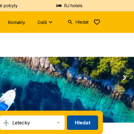
é pobyty
RJ hotels
Hledat
Kontakty
Další
Zadejte
prosím
minimálně
tři
znaky.
Vyhledáme
Vám
hotely
nebo
destinace
z
databáze.
Hledat
Letecky