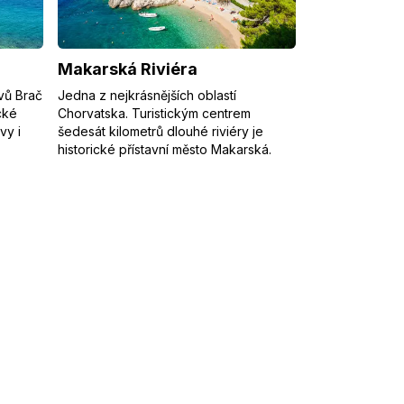
Makarská Riviéra
vů Brač
Jedna z nejkrásnějších oblastí
cké
Chorvatska. Turistickým centrem
vy i
šedesát kilometrů dlouhé riviéry je
historické přístavní město Makarská.