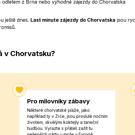
e s odletem z Brna nebo výhodné zájezdy do Chorvatska
u ještě dnes.
Last minute zájezdy do Chorvatska
jsou ry
romisů.
á v Chorvatsku?
Pro milovníky zábavy
Některé chorvatské pláže, jako
například ty v Zrće, jsou proslulé nočním
životem, skvělými koktejly a taneční
hudbou. Vyrazte s přáteli zažít tu
nejlepších párty u moře v Evropě.