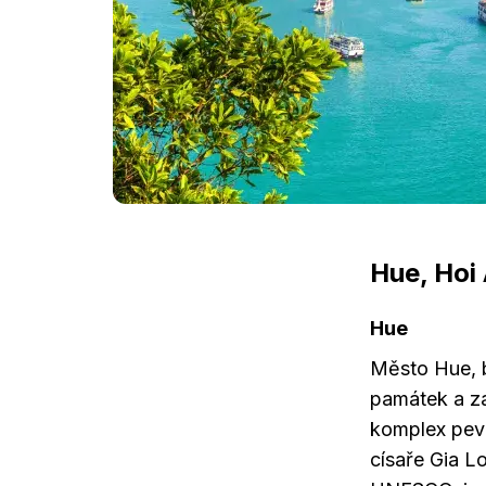
Hue, Hoi
Hue
Město Hue, b
památek a za
komplex pevn
císaře Gia L