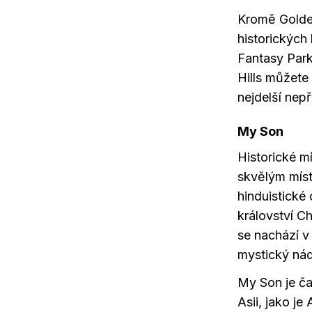
Kromě Golden
historických
Fantasy Park
Hills můžete
nejdelší nepř
My Son
Historické 
skvělým míst
hinduistické
království C
se nachází 
mystický ná
My Son je ča
Asii, jako j