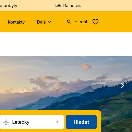
é pobyty
RJ hotels
Hledat
Kontakty
Další
Zadejte
prosím
minimálně
tři
znaky.
Vyhledáme
Vám
hotely
nebo
destinace
z
databáze.
Hledat
Letecky