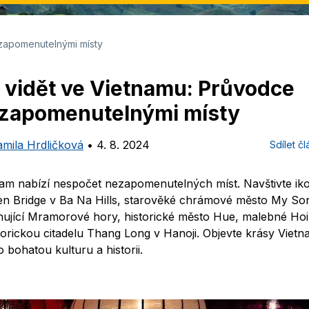
zapomenutelnými místy
 vidět ve Vietnamu: Průvodce
zapomenutelnými místy
amila Hrdličková
•
4. 8. 2024
Sdílet č
nam nabízí nespočet nezapomenutelných míst. Navštivte ik
en Bridge v Ba Na Hills, starověké chrámové město My So
inující Mramorové hory, historické město Hue, malebné Ho
torickou citadelu Thang Long v Hanoji. Objevte krásy Viet
o bohatou kulturu a historii.