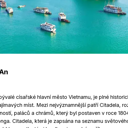
 An
ývalé císařské hlavní město Vietnamu, je plné histori
jímavých míst. Mezi nejvýznamnější patří Citadela, ro
ostí, paláců a chrámů, který byl postaven v roce 180
onga. Citadela, která je zapsána na seznamu světovéh