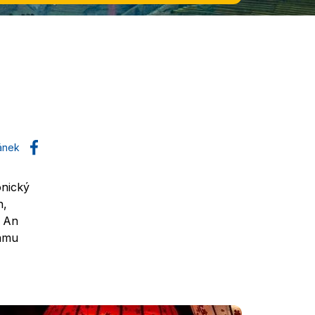
lánek
onický
n,
i An
namu