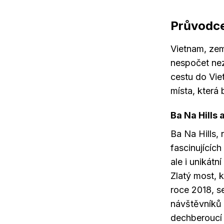
Průvodce
Vietnam, země
nespočet nez
cestu do Vie
místa, která 
Ba Na Hills 
Ba Na Hills, 
fascinujících
ale i unikátn
Zlatý most, 
roce 2018, se
návštěvníků 
dechberoucí p