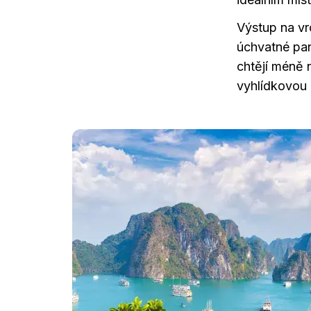
Výstup na v
úchvatné pan
chtějí méně 
vyhlídkovou 