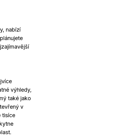
y, nabízí
plánujete
jzajímavější
jvíce
atné výhledy,
ámý také jako
tevřený v
 tisíce
kytne
last.