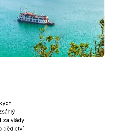
ckých
zsáhlý
4 za vlády
o dědictví