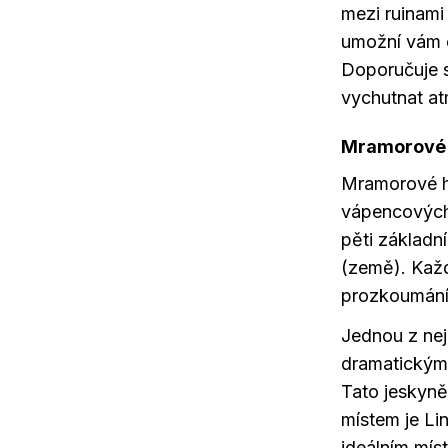
mezi ruinami
umožní vám o
Doporučuje s
vychutnat at
Mramorové 
Mramorové h
vápencových
pěti základn
(země). Každ
prozkoumání
Jednou z nej
dramatickými
Tato jeskyně
místem je Li
ideálním mís