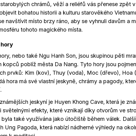
 starobylých chrámů, věží a reliéfů vás přenese zpět v
bjevit bohatou historii a kulturu starověkého Vietnam
e navštívit místo brzy ráno, aby se vyhnuli davům a moh
mosféru tohoto magického místa.
hory
ory, nebo také Ngu Hanh Son, jsou skupinou pěti mr
 kopců poblíž města Da Nang. Tyto hory jsou pojme
ích prvků: Kim (kov), Thuy (voda), Moc (dřevo), Hoa 
á hora má své vlastní jeskyně, chrámy a pagody, které
.
známějších jeskyní je Huyen Khong Cave, která je zn
 světelnými efekty, které vznikají díky otvorům ve str
 byla také využívána jako útočiště během válek. Dal
nh Ung Pagoda, která nabízí nádherné výhledy na okolní
tem k meditaci.