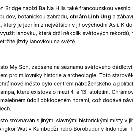
 Bridge nabízí Ba Na Hills také francouzskou vesnici 
 budov, botanickou zahradu,
chrám Linh Ung
a zábavn
, který je jedním z největších v jihovýchodní Asii. K d
 využít lanovku, která drží několik světových rekordů,
etržité jízdy lanovkou na světě.
místo My Son, zapsané na seznamu světového dědictv
em pro milovníky historie a archeologie. Toto starově
 chrámové město bylo centrem náboženského a politic
hampa, které existovalo mezi 4. a 13. stoletím. Chrám
v malebném údolí obklopeném horami, což dodává náv
dech.
sto srovnáván s jinými slavnými historickými místy v j
e Angkor Wat v Kambodži nebo Borobudur v Indonésii.