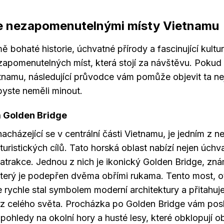
 nezapomenutelnými místy Vietnamu
 bohaté historie, úchvatné přírody a fascinující kultur
apomenutelných míst, která stojí za návštěvu. Pokud 
tnamu, následující průvodce vám pomůže objevit ta ne
byste neměli minout.
a Golden Bridge
nacházející se v centrální části Vietnamu, je jedním z ne
 turistických cílů. Tato horská oblast nabízí nejen úchv
í atrakce. Jednou z nich je ikonický Golden Bridge, zn
který je podepřen dvěma obřími rukama. Tento most, o
 rychle stal symbolem moderní architektury a přitahuje
z celého světa. Procházka po Golden Bridge vám pos
ohledy na okolní hory a husté lesy, které obklopují ob