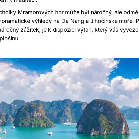
rcholky Mramorových hor může být náročný, ale odmě
oramatické výhledy na Da Nang a Jihočínské moře. Pro
náročný zážitek, je k dispozici výtah, který vás vyveze
plošinu.