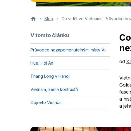
Blog
Co vidět ve Vietnamu: Průvodce ne
V tomto článku
Co
ne
Průvodce nezapomenutelnými místy Vietnamu
od
K
Hue, Hoi An
Thang Long v Hanoji
Viet
Gold
Vietnam, země kontrastů
fasc
a his
Objevte Vietnam
a jeh