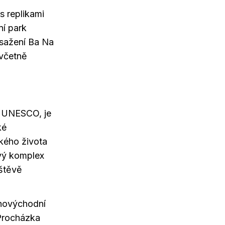
s replikami
í park
osažení Ba Na
 včetně
í UNESCO, je
ké
kého života
ový komplex
štěvě
ihovýchodní
 Procházka