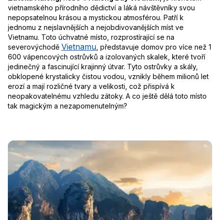
vietnamského přírodního dědictví a láká návštěvníky svou
nepopsatelnou krásou a mystickou atmosférou. Patří k
jednomu z nejslavnějších a nejobdivovanějších míst ve
Vietnamu. Toto úchvatné místo, rozprostírající se na
Vietnamu
severovýchodě
, představuje domov pro více než 1
600 vápencových ostrůvků a izolovaných skalek, které tvoří
jedinečný a fascinující krajinný útvar. Tyto ostrůvky a skály,
obklopené krystalicky čistou vodou, vznikly během milionů let
erozí a mají rozličné tvary a velikosti, což přispívá k
neopakovatelnému vzhledu zátoky. A co ještě dělá toto místo
tak magickým a nezapomenutelným?