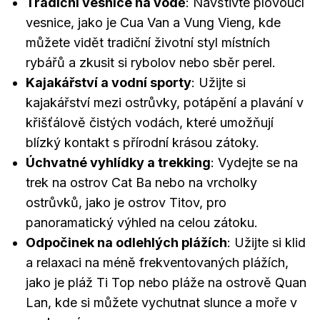
Tradiční vesnice na vodě
: Navštivte plovoucí
vesnice, jako je Cua Van a Vung Vieng, kde
můžete vidět tradiční životní styl místních
rybářů a zkusit si rybolov nebo sběr perel.
Kajakářství a vodní sporty
: Užijte si
kajakářství mezi ostrůvky, potápění a plavání v
křišťálově čistých vodách, které umožňují
blízký kontakt s přírodní krásou zátoky.
Úchvatné vyhlídky a trekking
: Vydejte se na
trek na ostrov Cat Ba nebo na vrcholky
ostrůvků, jako je ostrov Titov, pro
panoramatický výhled na celou zátoku.
Odpočinek na odlehlých plážích
: Užijte si klid
a relaxaci na méně frekventovaných plážích,
jako je pláž Ti Top nebo pláže na ostrově Quan
Lan, kde si můžete vychutnat slunce a moře v