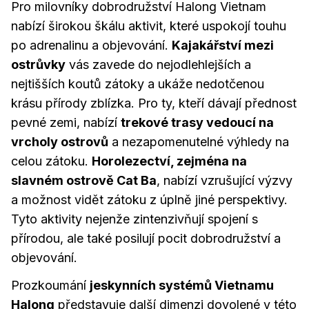
Pro milovníky dobrodružství Halong Vietnam
nabízí širokou škálu aktivit, které uspokojí touhu
po adrenalinu a objevování.
Kajakářství mezi
ostrůvky
vás zavede do nejodlehlejších a
nejtišších koutů zátoky a ukáže nedotčenou
krásu přírody zblízka. Pro ty, kteří dávají přednost
pevné zemi, nabízí
trekové trasy vedoucí na
vrcholy ostrovů
a nezapomenutelné výhledy na
celou zátoku.
Horolezectví, zejména na
slavném ostrově Cat Ba
, nabízí vzrušující výzvy
a možnost vidět zátoku z úplně jiné perspektivy.
Tyto aktivity nejenže zintenzivňují spojení s
přírodou, ale také posilují pocit dobrodružství a
objevování.
Prozkoumání
jeskynních systémů Vietnamu
Halong
představuje další dimenzi dovolené v této