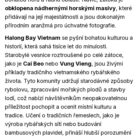
obklopena nádhernými horskými masivy
, které
přidávají na její majestátnosti a jsou dokonalým
přírodním aranžmá pro úchvatné fotografie.
Halong Bay Vietnam
se pyšní bohatou kulturou a
historií, která sahá tisíce let do minulosti.
Starobylé vesnice roztroušené po celé zátoce,
jako je
Cai Beo
nebo
Vung Vieng
, jsou živými
příklady tradičního vietnamského rybářského
života. Tyto komunity udržují starodávné způsoby
rybolovu, zpracování mořských plodů a stavby
lodí, což nabízí návštěvníkům neopakovatelnou
příležitost pochopit a ocenit místní kulturu a
tradice. Učení o tradičních řemeslech, jako je
výroba rybářských sítí nebo budování
bambusových plavidel, přináší hlubší porozumění