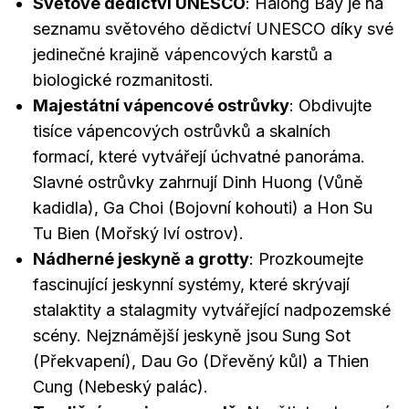
Světové dědictví UNESCO
: Halong Bay je na
seznamu světového dědictví UNESCO díky své
jedinečné krajině vápencových karstů a
biologické rozmanitosti.
Majestátní vápencové ostrůvky
: Obdivujte
tisíce vápencových ostrůvků a skalních
formací, které vytvářejí úchvatné panoráma.
Slavné ostrůvky zahrnují Dinh Huong (Vůně
kadidla), Ga Choi (Bojovní kohouti) a Hon Su
Tu Bien (Mořský lví ostrov).
Nádherné jeskyně a grotty
: Prozkoumejte
fascinující jeskynní systémy, které skrývají
stalaktity a stalagmity vytvářející nadpozemské
scény. Nejznámější jeskyně jsou Sung Sot
(Překvapení), Dau Go (Dřevěný kůl) a Thien
Cung (Nebeský palác).