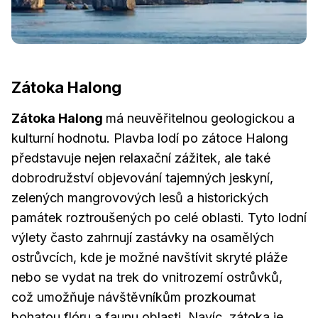
Zátoka Halong
Zátoka Halong
má neuvěřitelnou geologickou a
kulturní hodnotu. Plavba lodí po zátoce Halong
představuje nejen relaxační zážitek, ale také
dobrodružství objevování tajemných jeskyní,
zelených mangrovových lesů a historických
památek roztroušených po celé oblasti. Tyto lodní
výlety často zahrnují zastávky na osamělých
ostrůvcích, kde je možné navštívit skryté pláže
nebo se vydat na trek do vnitrozemí ostrůvků,
což umožňuje návštěvníkům prozkoumat
bohatou flóru a faunu oblasti. Navíc, zátoka je