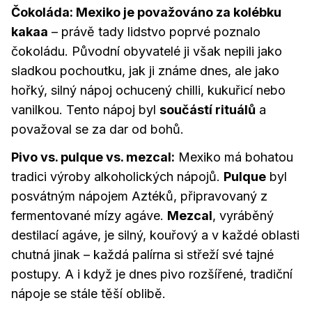
Čokoláda: Mexiko je považováno za kolébku
kakaa
– právě tady lidstvo poprvé poznalo
čokoládu. Původní obyvatelé ji však nepili jako
sladkou pochoutku, jak ji známe dnes, ale jako
hořký, silný nápoj ochucený chilli, kukuřicí nebo
vanilkou. Tento nápoj byl
součástí rituálů
a
považoval se za dar od bohů.
Pivo vs. pulque vs. mezcal:
Mexiko má bohatou
tradici výroby alkoholických nápojů.
Pulque
byl
posvátným nápojem Aztéků, připravovaný z
fermentované mízy agáve.
Mezcal
, vyráběný
destilací agáve, je silný, kouřový a v každé oblasti
chutná jinak – každá palírna si střeží své tajné
postupy. A i když je dnes pivo rozšířené, tradiční
nápoje se stále těší oblibě.