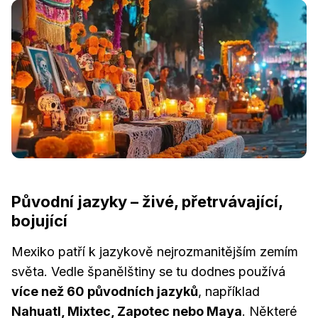
Původní jazyky – živé, přetrvávající,
bojující
Mexiko patří k jazykově nejrozmanitějším zemím
světa. Vedle španělštiny se tu dodnes používá
více než 60 původních jazyků
, například
Nahuatl, Mixtec, Zapotec nebo Maya
. Některé