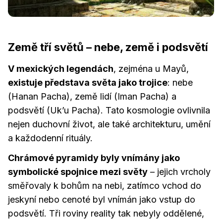
Země tří světů – nebe, země i podsvětí
V mexických legendách
, zejména u Mayů,
existuje představa světa jako trojice
: nebe
(Hanan Pacha), země lidí (Iman Pacha) a
podsvětí (Uk’u Pacha). Tato kosmologie ovlivnila
nejen duchovní život, ale také architekturu, umění
a každodenní rituály.
Chrámové pyramidy byly vnímány jako
symbolické spojnice mezi světy
– jejich vrcholy
směřovaly k bohům na nebi, zatímco vchod do
jeskyní nebo cenoté byl vnímán jako vstup do
podsvětí. Tři roviny reality tak nebyly oddělené,