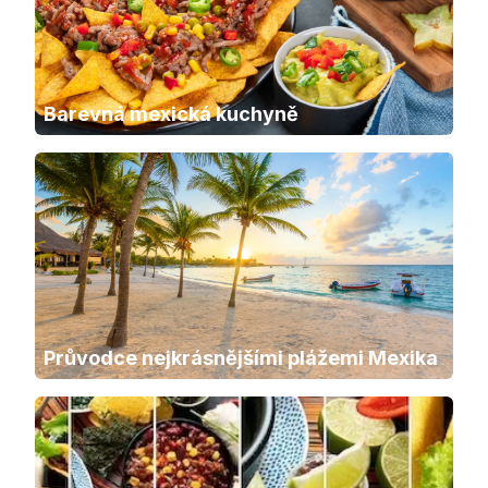
Barevná mexická kuchyně
Průvodce nejkrásnějšími plážemi Mexika