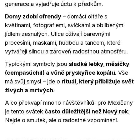
generace a vyjadřuje úctu k předkům.
Domy zdobí ofrendy
– domácí oltáře s
květinami, fotografiemi, svíčkami a oblíbeným
jídlem zesnulých. Ulice ožívají barevnými
procesími, maskami, hudbou a tancem, které
vytvářejí silnou a zároveň radostnou atmosféru.
Typickými symboly jsou
sladké lebky, měsíčky
(cempasúchil) a vůně pryskyřice kopálu
. Vše
má svůj smysl – jde o
rituál, který přibližuje svět
živých a mrtvých
.
A co překvapí mnoho návštěvníků: pro Mexičany
je tento svátek
často důležitější než Nový rok
.
Nejde o smutek, ale o radostné vzpomínání.