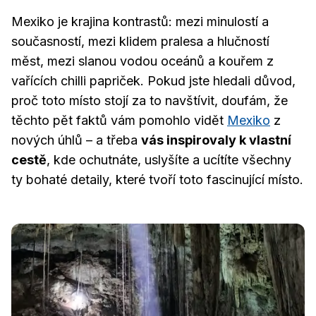
Mexiko je krajina kontrastů: mezi minulostí a
současností, mezi klidem pralesa a hlučností
měst, mezi slanou vodou oceánů a kouřem z
vařících chilli papriček. Pokud jste hledali důvod,
proč toto místo stojí za to navštívit, doufám, že
těchto pět faktů vám pomohlo vidět
Mexiko
z
nových úhlů – a třeba
vás inspirovaly k vlastní
cestě
, kde ochutnáte, uslyšíte a ucítíte všechny
ty bohaté detaily, které tvoří toto fascinující místo.