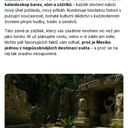
kaleidoskop barev, vůní a zážitků
– každé otočení nabízí
nový úhel pohledu, nový příběh. Kombinuje tisíciletou historii s
pulzující současností, bohaté kulturní dědictví s každodenním
životem plným hudby, tradic a úsměvů.
Tato země je zážitek, který vás zasáhne mnohem víc než jen
jako turistu. Ať už plánujete cestu, nebo o ní zatím jen sníte,
těchto pět fascinujících faktů vám odhalí,
proč je Mexiko
jednou z nejpůsobivějších destinací světa
– a proč se na
něj tak snadno nezapomíná.