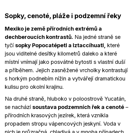
Sopky, cenoté, pláže i podzemní řeky
Mexiko je země přírodních extrémů a
dechberoucích kontrastů.
Na jedné straně se
tyčí
sopky Popocatépetl a Iztaccíhuatl,
které
jsou viditelné desítky kilometrů daleko a které
místní vnímají jako posvátné bytosti s vlastní duší
a příběhem. Jejich zasněžené vrcholky kontrastují
s horkým podnebím nížin a vytvářejí dramatickou
kulisu pro okolní krajinu.
Na druhé straně, hluboko v poloostrově Yucatán,
se nachází
soustava podzemních řek a cenoté
–
přírodních krasových jezírek, která vznikla
propadem stropu vápencových jeskyní. Voda v
nich je průzračná, chladivá a v mnoha případech