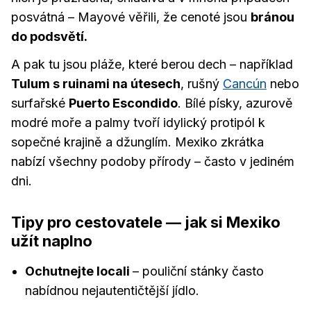
posvátná – Mayové věřili, že cenoté jsou
bránou
do podsvětí.
A pak tu jsou pláže, které berou dech – například
Tulum s ruinami na útesech
, rušný
Cancún
nebo
surfařské
Puerto Escondido
. Bílé písky, azurově
modré moře a palmy tvoří idylický protipól k
sopečné krajině a džunglím. Mexiko zkrátka
nabízí všechny podoby přírody – často v jediném
dni.
Tipy pro cestovatele — jak si Mexiko
užít naplno
Ochutnejte locali
– pouliční stánky často
nabídnou nejautentičtější jídlo.