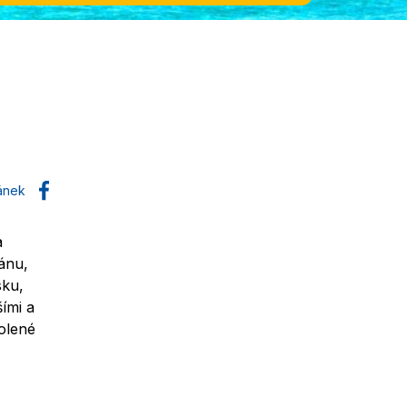
lánek
a
ánu,
sku,
ími a
volené