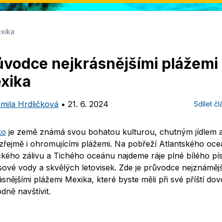
exika
ůvodce nejkrásnějšími plážemi
xika
mila Hrdličková
•
21. 6. 2024
Sdílet č
ko
je země známá svou bohatou kulturou, chutným jídlem 
řejmě i ohromujícími plážemi. Na pobřeží Atlantského oce
kého zálivu a Tichého oceánu najdeme ráje plné bílého pí
sové vody a skvělých letovisek. Zde je průvodce nejznámějš
ásnějšími plážemi Mexika, které byste měli při své příští do
dně navštívit.