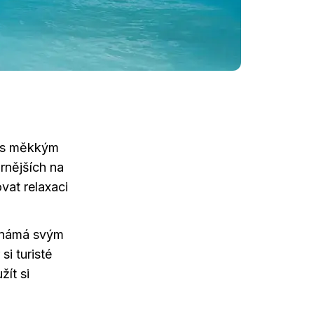
i s měkkým
rnějších na
at relaxaci
 známá svým
i turisté
žít si