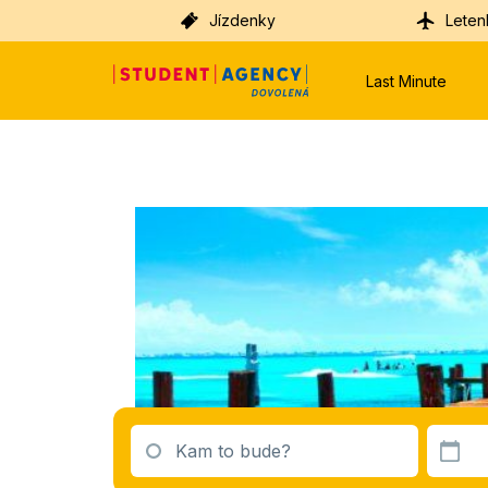
Jízdenky
Leten
Last Minute
Kam to bude?