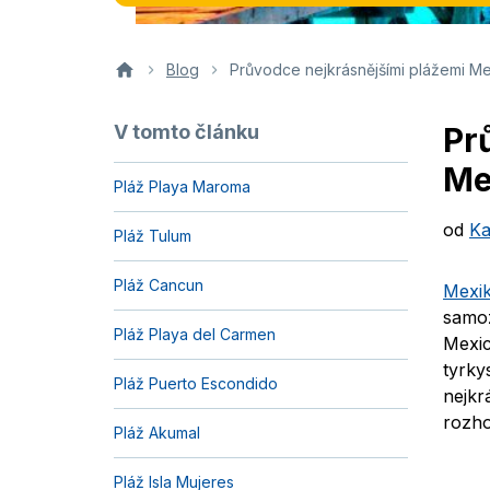
Blog
Průvodce nejkrásnějšími plážemi M
V tomto článku
Pr
Me
Pláž Playa Maroma
od
Ka
Pláž Tulum
Pláž Cancun
Mexi
samoz
Pláž Playa del Carmen
Mexic
tyrky
Pláž Puerto Escondido
nejkr
rozho
Pláž Akumal
Pláž Isla Mujeres