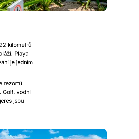
22 kilometrů
pláží. Playa
ání je jedním
e rezortů,
 Golf, vodní
jeres jsou