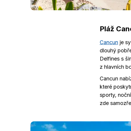
Pláž Can
Cancun
je s
dlouhý pobře
Delfines s š
z hlavních b
Cancun nabízí
které poskyt
sporty, nočn
zde samozře