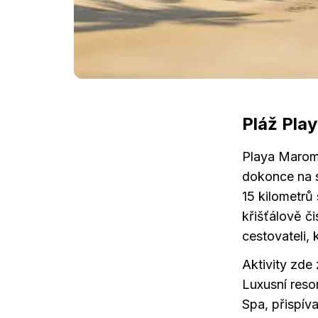
Pláž Pla
Playa Maroma
dokonce na 
15 kilometrů
křišťálově či
cestovateli, k
Aktivity zde
Luxusní reso
Spa, přispíva