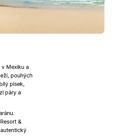
 v Mexiku a
eží, pouhých
bílý písek,
zi páry a
aránu.
Resort &
í autentický