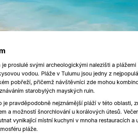
um
je proslulé svými archeologickými nalezišti a plážem
kysovou vodou. Pláže v Tulumu jsou jedny z nejpopulá
ém pobřeží, přičemž návštěvníci zde mohou kombinov
oznáváním starobylých mayských ruin.
o je pravděpodobně nejznámější pláží v této oblasti,
m a možností šnorchlování u korálových útesů. Večer s
nat vynikající místní kuchyni v mnoha restauracích a u
mosféru pláže.