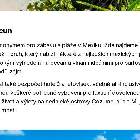
cun
ynonymem pro zábavu a pláže v Mexiku. Zde najdeme 
žní pruh, který nabízí některé z nejlepších mexických 
irokým výhledem na oceán a vlnami ideálními pro surfov
odů zájmu.
 také bezpočet hotelů a letovisek, včetně all-inclusiv
nou veškeré potřebné vybavení pro luxusní dovolenou.
í život a výlety na nedaleké ostrovy Cozumel a Isla Mu
jmostí.