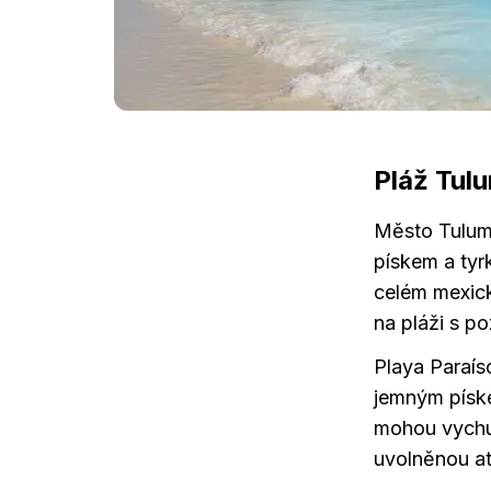
Pláž Tul
Město Tulum 
pískem a tyr
celém mexick
na pláži s p
Playa Paraís
jemným píske
mohou vychut
uvolněnou at