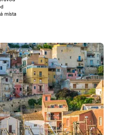
od
ná místa