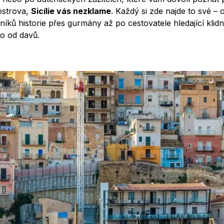
ostrova,
Sicílie vás nezklame
. Každý si zde najde to své – 
níků historie přes gurmány až po cestovatele hledající klid
o od davů.