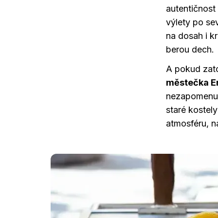
autentičnost
výlety po se
na dosah i 
berou dech.
A pokud zato
městečka E
nezapomenute
staré kostel
atmosféru, n