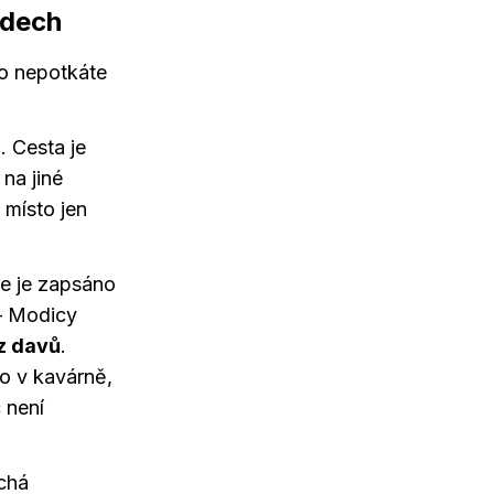
 dech
ro nepotkáte
. Cesta je
 na jiné
 místo jen
že je zapsáno
– Modicy
z davů
.
o v kavárně,
 není
ýchá