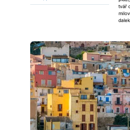
tvář 
milov
dalek