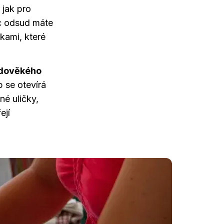
 jak pro
íc odsud máte
kami, které
edověkého
 se otevírá
é uličky,
ejí