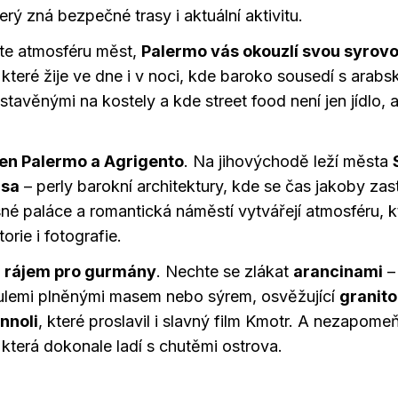
rý zná bezpečné trasy i aktuální aktivitu.
te atmosféru měst,
Palermo vás okouzlí svou syrovo
 které žije ve dne i v noci, kde baroko sousedí s arabs
stavěnými na kostely a kde street food není jen jídlo, 
 jen Palermo a Agrigento
. Na jihovýchodě leží města
usa
– perly barokní architektury, kde se čas jakoby zas
sné paláce a romantická náměstí vytvářejí atmosféru, 
orie i fotografie.
é
rájem pro gurmány
. Nechte se zlákat
arancinami
–
ulemi plněnými masem nebo sýrem, osvěžující
granit
nnoli
, které proslavil i slavný film Kmotr. A nezapome
, která dokonale ladí s chutěmi ostrova.