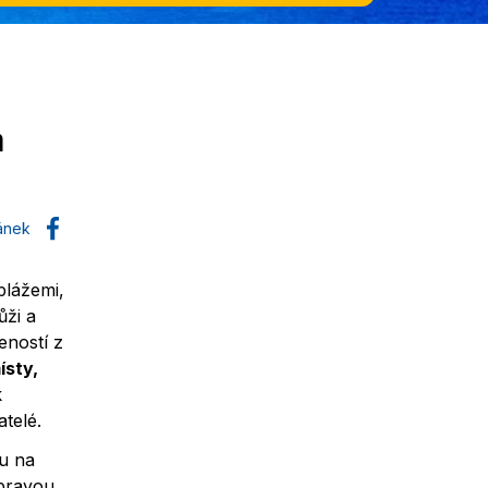
á
lánek
plážemi,
ůži a
eností z
ísty,
k
telé.
u na
 pravou