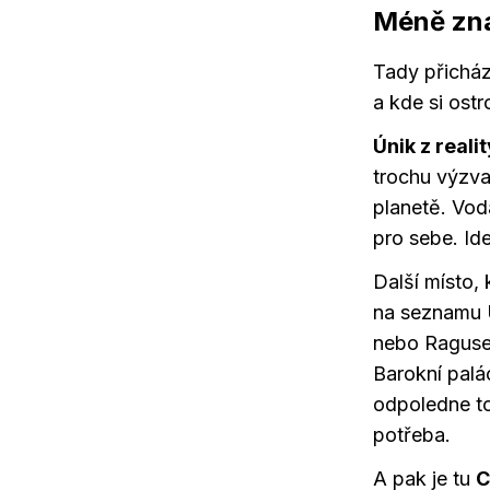
Méně zná
Tady přichází
a kde si ost
Únik z reali
trochu výzva,
planetě. Voda
pro sebe. Id
Další místo,
na seznamu U
nebo Raguse.
Barokní palá
odpoledne to
potřeba.
A pak je tu
C