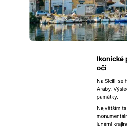
Ikonické 
oči
Na Sicílii se
Araby. Výsled
památky.
Největším t
monumentální
lunární kraji