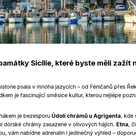
památky Sicílie, které byste měli zažít 
 historie psala v mnoha jazycích – od Féničanů přes Ře
kem je fascinující směsice kultur, kterou nejlépe pozná
ahákem je bezesporu
Údolí chrámů u Agrigenta
, kde
 dórské chrámy zasazené v olivových hájích.
Etna
, č
nou, vám nabídne adrenalin i jedinečný výhled – doporuču