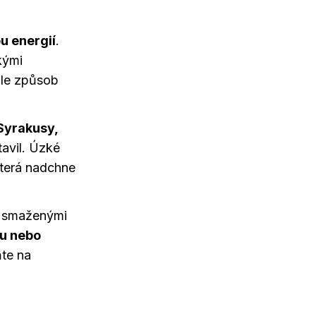
u energií
.
kými
ale způsob
Syrakusy,
tavil. Úzké
která nadchne
 smaženými
ou nebo
ňte na