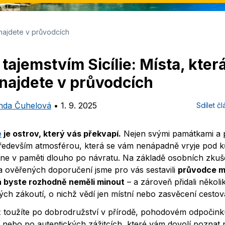
nenajdete v průvodcích
 tajemstvím Sicílie: Místa, kter
najdete v průvodcích
inda Čuhelová
•
1. 9. 2025
Sdílet č
e
je ostrov, který vás překvapí.
Nejen svými památkami a 
především atmosférou, která se vám nenápadně vryje pod k
ane v paměti dlouho po návratu. Na základě osobních zkuš
a ověřených doporučení jsme pro vás sestavili
průvodce m
á byste rozhodně neměli minout
– a zároveň přidali několi
ých zákoutí, o nichž vědí jen místní nebo zasvěcení cestova
ž toužíte po dobrodružství v přírodě, pohodovém odpočink
, nebo po autentických zážitcích, které vám dovolí poznat