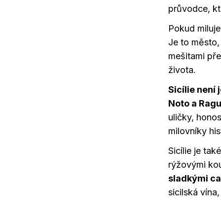
průvodce, kte
Pokud miluje
Je to město,
mešitami pře
života.
Sicílie není
Noto a Rag
uličky, hono
milovníky hist
Sicílie je tak
rýžovými ko
sladkými ca
sicilská vína