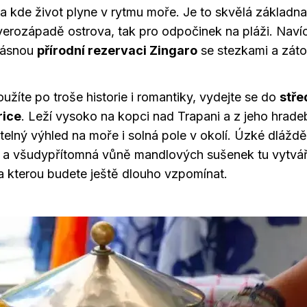
 a kde život plyne v rytmu moře. Je to skvělá základna
verozápadě ostrova, tak pro odpočinek na pláži. Nav
krásnou
přírodní rezervaci Zingaro
se stezkami a záto
užíte po troše historie i romantiky, vydejte se do
stř
rice
. Leží vysoko na kopci nad Trapani a z jeho hradeb
lný výhled na moře i solná pole v okolí. Úzké dlážděn
y a všudypřítomná vůně mandlových sušenek tu vytvář
a kterou budete ještě dlouho vzpomínat.