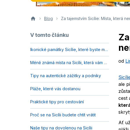
Blog
Za tajemstvím Sicílie: Místa, která 
V tomto článku
Za
ne
Ikonické památky Sicílie, které byste měli zažít na vlastní oči
od
L
Méně známá místa na Sicílii, která vám vezmou dech
Tipy na autentické zážitky a podniky
Sicíli
ale 
Pláže, které vás dostanou
zůst
cest 
Praktické tipy pro cestování
kter
skryt
Proč se na Sicílii budete chtít vrátit
Ať u
Naše tipy na dovolenou na Sicílii
pláži