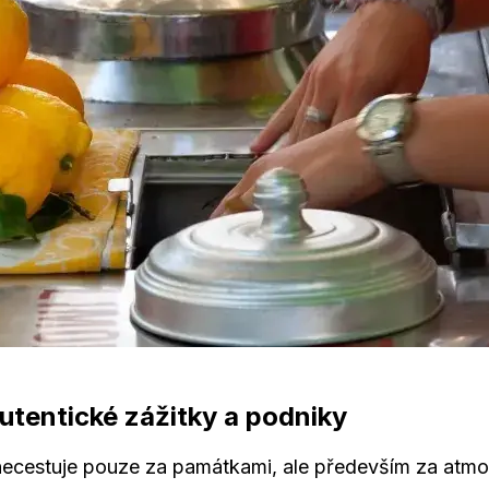
utentické zážitky a podniky
e necestuje pouze za památkami, ale především za atmo