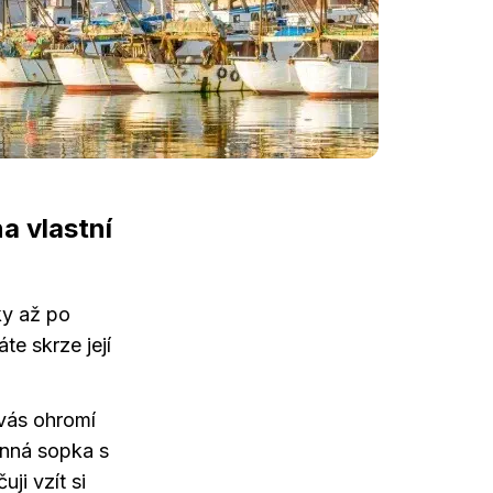
na vlastní
ky až po
te skrze její
 vás ohromí
inná sopka s
ji vzít si