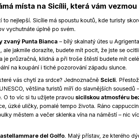
má místa na Sicílii, která vám vezmou
 to nejlepší. Sicílie má spoustu koutů, kde turisty sko
rov vychutnáte úplně po svém.
ty zvaný Punta Bianca
– bílý skalnatý útes u Agrigenta
 ale jakmile dorazíte, budete mít pocit, že jste se ocitli
 je průzračná, klidná a při troše štěstí budete mít celé
eální na koupání i tiché pozorování západu slunce.
 které vás chytí za srdce? Jednoznačně
Scicli
. Přesto
NESCO, většina turistů míří do slavnějších sousedů 
 O to víc si tu užijete pravou
sicilskou atmosféru be
ce, úzké uličky, pomalé tempo života. Ráno cappuccin
ulky městem a večer sklenka vína na náměstí – nic víc
astellammare del Golfo
. Malý přístav, ze kterého d